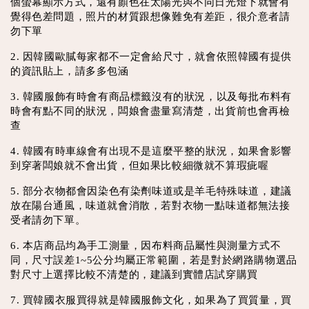
個螢幕顯示方式，還有顏色在太陽光與不同日光燈下就會有
覺得色差問題，照片的材質跟想像難免有差距，很介意者請
勿下單
2. 因韓國歐膩每家都不一定會給尺寸，就會依照韓國有提供
的資訊貼上，請多多包涵
3. 韓國服飾有時會有商品標籤沒有的狀況，以及每批布料有
時會有點不同的狀況，闆娘會盡量寫清楚，出貨前也會再檢
查
4. 韓國有時車線會有出現不是這麼平整的狀況，如果會影響
到穿著闆娘就不會出貨，但如果比較細微就不算瑕疵喔
5. 部分衣物都會因染色有染劑味道或是羊毛特殊味道，建議
放在陽台通風，味道就會消散，若對衣物一點味道都無法接
受者請勿下單。
6. 本店商品均為手工測量，因布料商品屬性與測量方式不
同，尺寸誤差1~5公分均屬正常範圍，若是對於網路購物選品
對尺寸上選擇比較不清楚的，建議到實體店試穿購買
7. 買韓國衣服買得就是韓國服飾文化，如果為了買質量，買