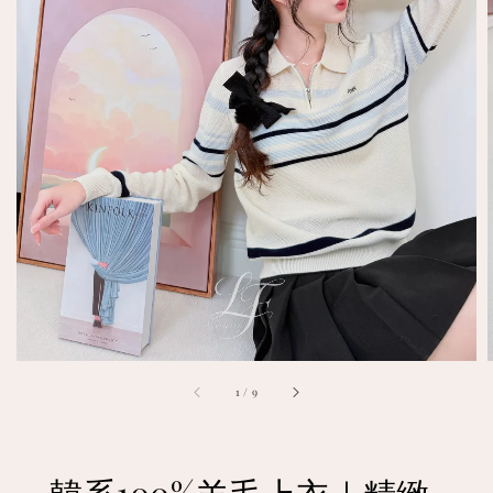
1
/
9
韓系100%羊毛上衣｜精緻