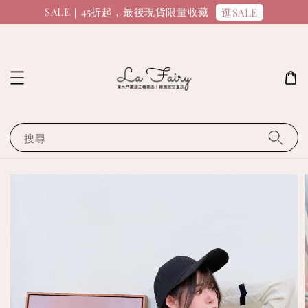
SALE｜45折起，最後現貨限量收藏
逛SALE
搜尋