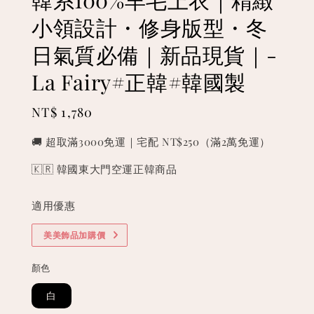
小領設計・修身版型・冬
日氣質必備｜新品現貨｜-
La Fairy#正韓#韓國製
Regular
NT$ 1,780
price
🚚 超取滿3000免運｜宅配 NT$250（滿2萬免運）
🇰🇷 韓國東大門空運正韓商品
適用優惠
美美飾品加購價
顏色
白