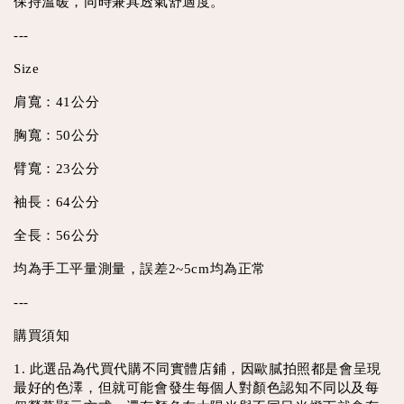
保持溫暖，同時兼具透氣舒適度。
---
Size
肩寬：41公分
胸寬：50公分
臂寬：23公分
袖長：64公分
全長：56公分
均為手工平量測量，誤差2~5cm均為正常
---
購買須知
1. 此選品為代買代購不同實體店鋪，因歐膩拍照都是會呈現
最好的色澤，但就可能會發生每個人對顏色認知不同以及每