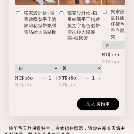
獨家設計款
獨家設計款-限
獨家設計款-限
量韓國製
量韓國製手工慵
量韓國手工精緻
仔撞色英
懶印花緞帶飄帶
英文字撞色緞帶
帶立體蝴
雪紡紗大腸髮圈
雪紡紗大腸髮
夾
圈-韓國製
-
NT$ 120
NT$ 140
-
+
-
+
NT$ 160
NT$ 180
NT$ 180
NT$ 200
加入購物車
   純羊毛天然保暖特性，有效鎖住體溫，讓你在寒冷天氣中