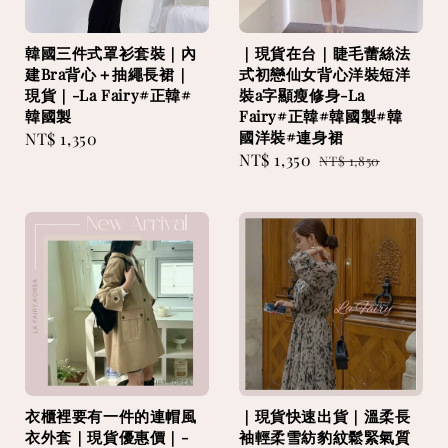
韓國三件式罩衫套裝｜內
｜現貨在台｜睫毛蕾絲法
建Bra背心＋抽繩長裙｜
式初戀仙女背心洋裝短洋
現貨｜-La Fairy#正韓#
裝a字顯瘦修身-La
韓國製
Fairy#正韓#韓國製#韓
國洋裝#連身裙
Regular
NT$ 1,350
Sale
NT$ 1,350
Regular
price
NT$ 1,850
price
price
衣櫃裡要有一件的連帽風
｜現貨快速出貨｜溫柔長
衣外套｜現貨優惠價｜-
袖輕柔雪紡豹紋鬆緊氣質