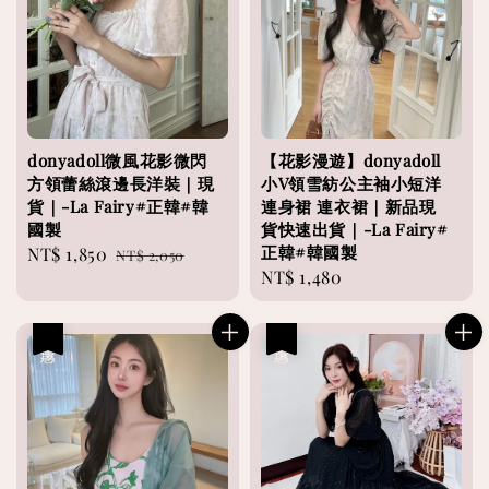
donyadoll微風花影微閃
【花影漫遊】donyadoll
方領蕾絲滾邊長洋裝｜現
小V領雪紡公主袖小短洋
貨｜-La Fairy#正韓#韓
連身裙 連衣裙｜新品現
國製
貨快速出貨｜-La Fairy#
正韓#韓國製
Sale
NT$ 1,850
Regular
NT$ 2,050
Regular
NT$ 1,480
price
price
price
優惠
優惠