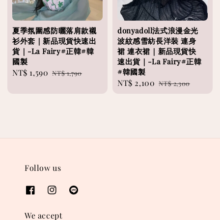
夏季氛圍感防曬落肩款襯
donyadoll法式浪漫金光
衫外套｜新品現貨快速出
波紋感雪紡長洋裝 連身
貨｜-La Fairy#正韓#韓
裙 連衣裙｜新品現貨快
國製
速出貨｜-La Fairy#正韓
#韓國製
Sale
NT$ 1,590
Regular
NT$ 1,790
Sale
NT$ 2,100
Regular
price
price
NT$ 2,300
price
price
Follow us
We accept