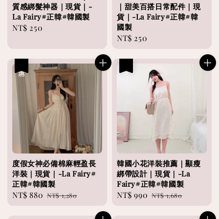
質感綁髮神器｜現貨｜-
｜甜美百搭日常配件｜現
La Fairy#正韓#韓國製
貨｜-La Fairy#正韓#韓
國製
Regular
NT$ 250
Regular
NT$ 250
price
price
優惠
優惠
度假女神必備棉麻輕盈長
韓國小花洋裝推薦｜顯瘦
洋裝｜現貨｜-La Fairy#
綁帶設計｜現貨｜-La
正韓#韓國製
Fairy#正韓#韓國製
Sale
NT$ 880
Regular
Sale
NT$ 990
Regular
NT$ 1,280
NT$ 1,680
price
price
price
price