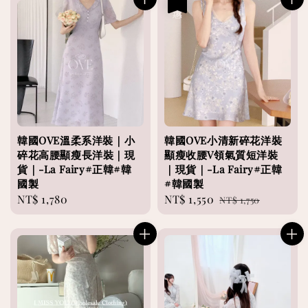
優惠
韓國OVE溫柔系洋裝｜小
韓國OVE小清新碎花洋裝
碎花高腰顯瘦長洋裝｜現
顯瘦收腰V領氣質短洋裝
貨｜-La Fairy#正韓#韓
｜現貨｜-La Fairy#正韓
國製
#韓國製
Regular
NT$ 1,780
Sale
NT$ 1,550
Regular
NT$ 1,750
price
price
price