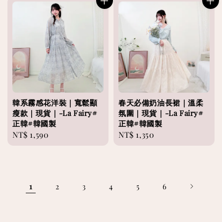
韓系霧感花洋裝｜寬鬆顯
春天必備奶油長裙｜溫柔
瘦款｜現貨｜-La Fairy#
氛圍｜現貨｜-La Fairy#
正韓#韓國製
正韓#韓國製
Regular
NT$ 1,590
Regular
NT$ 1,350
price
price
1
2
3
4
5
6