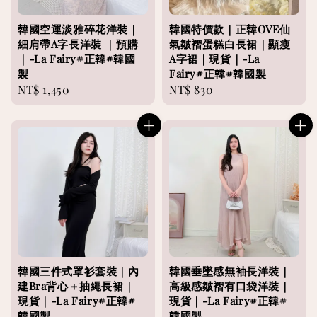
韓國空運淡雅碎花洋裝｜
韓國特價款｜正韓OVE仙
細肩帶A字長洋裝 ｜預購
氣皺褶蛋糕白長裙｜顯瘦
｜-La Fairy#正韓#韓國
A字裙｜現貨｜-La
製
Fairy#正韓#韓國製
Regular
NT$ 1,450
Regular
NT$ 830
price
price
韓國三件式罩衫套裝｜內
韓國垂墜感無袖長洋裝｜
建Bra背心＋抽繩長裙｜
高級感皺褶有口袋洋裝｜
現貨｜-La Fairy#正韓#
現貨｜-La Fairy#正韓#
韓國製
韓國製