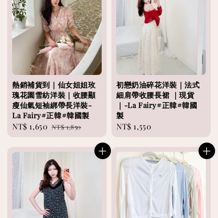
熱銷補貨到｜仙女姐姐玫
初戀奶油碎花洋裝｜法式
瑰花園雪紡洋裝｜收腰顯
細肩帶收腰長裙 ｜現貨
瘦仙氣短袖綁帶長洋裝-
｜-La Fairy#正韓#韓國
La Fairy#正韓#韓國製
製
Sale
NT$ 1,650
Regular
Regular
NT$ 1,550
NT$ 1,850
price
price
price