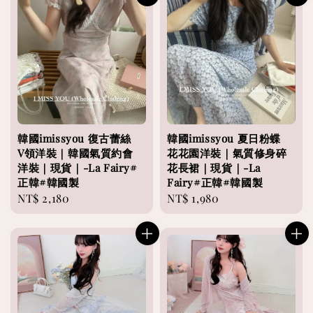
韓國imissyou 復古蕾絲
韓國imissyou 夏日粉蝶
V領洋裝｜韓國氣質約會
花花園洋裝｜氣質修身碎
洋裝｜現貨｜-La Fairy#
花長裙｜現貨｜-La
正韓#韓國製
Fairy#正韓#韓國製
Regular
NT$ 2,180
Regular
NT$ 1,980
price
price