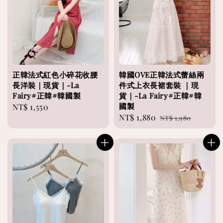
正韓法式紅色小碎花收腰
韓國OVE正韓法式蕾絲兩
長洋裝｜現貨｜-La
件式上衣長裙套裝 ｜現
Fairy#正韓#韓國製
貨｜-La Fairy#正韓#韓
國製
Regular
NT$ 1,550
Sale
NT$ 1,880
Regular
price
NT$ 1,980
price
price