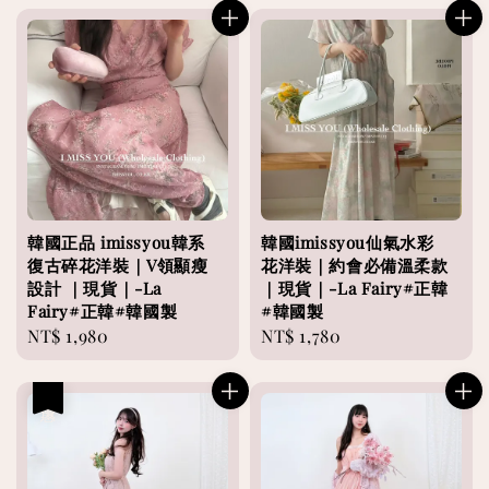
韓國正品 imissyou韓系
韓國imissyou仙氣水彩
復古碎花洋裝｜V領顯瘦
花洋裝｜約會必備溫柔款
設計 ｜現貨｜-La
｜現貨｜-La Fairy#正韓
Fairy#正韓#韓國製
#韓國製
Regular
NT$ 1,980
Regular
NT$ 1,780
price
price
優惠