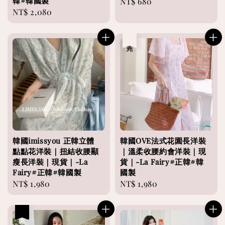
韓#韓國製
Regular
NT$ 680
Regular
NT$ 2,080
price
price
售完
韓國imissyou 正韓立體
韓國OVE法式花園長洋裝
點點花洋裝｜扭結收腰顯
｜溫柔收腰約會洋裝｜現
瘦長洋裝｜現貨｜-La
貨｜-La Fairy#正韓#韓
Fairy#正韓#韓國製
國製
Regular
NT$ 1,980
Regular
NT$ 1,980
price
price
優惠