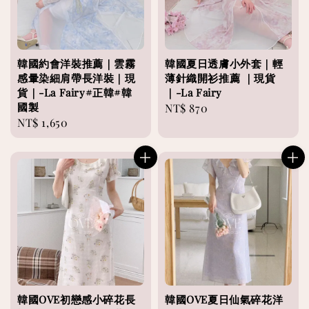
韓國約會洋裝推薦｜雲霧
韓國夏日透膚小外套｜輕
感暈染細肩帶長洋裝｜現
薄針織開衫推薦 ｜現貨
貨｜-La Fairy#正韓#韓
｜-La Fairy
國製
Regular
NT$ 870
Regular
NT$ 1,650
price
price
韓國OVE初戀感小碎花長
韓國OVE夏日仙氣碎花洋