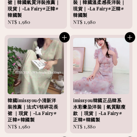
裙｜韓國氣質洋裝推薦｜
裝｜韓國溫柔感長洋裝｜
現貨｜-La Fairy#正韓#
現貨｜-La Fairy#正韓#
韓國製
韓國製
Regular
NT$ 1,980
Regular
NT$ 1,980
price
price
韓國imissyou小清新洋
imissyou韓國正品韓系
裝推薦｜法式V領碎花長
水彩暈染洋裝｜氣質顯瘦
裙 ｜現貨｜-La Fairy#
款 ｜現貨｜-La Fairy#
正韓#韓國製
正韓#韓國製
Regular
NT$ 1,980
Regular
NT$ 1,880
price
price