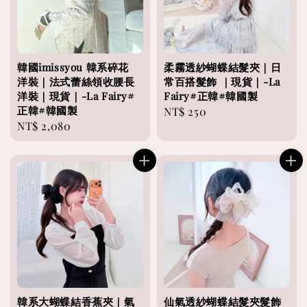
韓國imissyou 韓系碎花
柔霧透紗蝴蝶結髮夾｜日
洋裝｜法式蕾絲領收腰長
常百搭髮飾 ｜現貨｜-La
洋裝｜現貨｜-La Fairy#
Fairy#正韓#韓國製
正韓#韓國製
Regular
NT$ 250
Regular
NT$ 2,080
price
price
韓系大蝴蝶結香蕉夾｜氣
仙氣透紗蝴蝶結髮夾髮飾