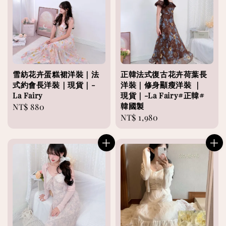
雪紡花卉蛋糕裙洋裝｜法
正韓法式復古花卉荷葉長
式約會長洋裝｜現貨｜-
洋裝｜修身顯瘦洋裝 ｜
La Fairy
現貨｜-La Fairy#正韓#
韓國製
Regular
NT$ 880
Regular
NT$ 1,980
price
price