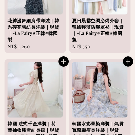
花瓣漫舞細肩帶洋裝｜韓
夏日晨霧空調必備外套｜
系碎花雪紡長洋裝｜現貨
韓國輕薄防曬罩衫｜現貨
｜-La Fairy#正韓#韓國
｜-La Fairy#正韓#韓國
製
製
Regular
NT$ 1,260
Regular
NT$ 550
price
price
韓國 法式千金洋裝｜荷
韓國水彩暈染洋裝｜氣質
葉袖收腰雪紡長裙｜現貨
寬鬆顯瘦長洋裝｜現貨