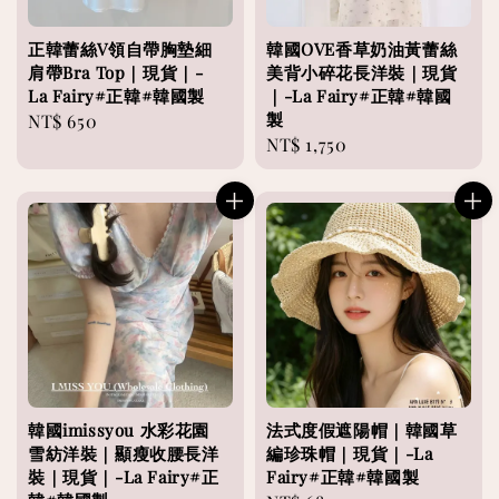
正韓蕾絲V領自帶胸墊細
韓國OVE香草奶油黃蕾絲
肩帶Bra Top｜現貨｜-
美背小碎花長洋裝｜現貨
La Fairy#正韓#韓國製
｜-La Fairy#正韓#韓國
製
Regular
NT$ 650
Regular
NT$ 1,750
price
price
韓國imissyou 水彩花園
法式度假遮陽帽｜韓國草
雪紡洋裝｜顯瘦收腰長洋
編珍珠帽｜現貨｜-La
裝｜現貨｜-La Fairy#正
Fairy#正韓#韓國製