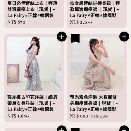
夏日必備蕾絲上衣｜輕薄
仙女感蕾絲拼接長裙｜輕
舒適顯瘦上衣｜現貨｜-
盈飄逸顯瘦裙 ｜現貨｜-
La Fairy#正韓#韓國製
La Fairy#正韓#韓國製
Regular
NT$ 870
Regular
NT$ 2,100
price
price
優惠
韓系復古印花洋裝｜細肩
韓系素色洋裝 大裙擺修
帶層次長洋裝｜現貨｜-
身顯瘦連身裙｜現貨｜-
La Fairy#正韓#韓國製
La Fairy#正韓#韓國製
Regular
NT$ 1,680
Sale
NT$ 960
Regular
NT$ 1,380
price
price
price