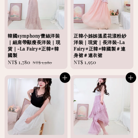
韓國symphony蕾絲洋裝
正韓小姊姊溫柔花漾粉紗
｜細肩帶顯瘦長洋裝｜現
洋裝｜現貨｜長洋裝-La
貨｜-La Fairy#正韓#韓
Fairy#正韓#韓國製＃連
國製
身裙＃連衣裙
Sale
NT$ 1,780
Regular
Regular
NT$ 1,950
NT$ 1,980
price
price
price