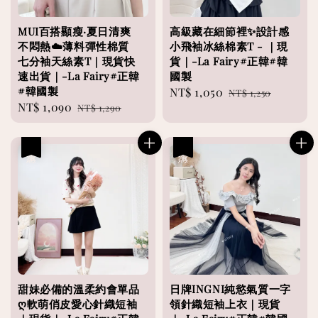
MUI百搭顯瘦·夏日清爽
高級藏在細節裡✨設計感
不悶熱☁️薄料彈性棉質
小飛袖冰絲棉素T - ｜現
七分袖天絲素T｜現貨快
貨｜-La Fairy#正韓#韓
速出貨｜-La Fairy#正韓
國製
#韓國製
Sale
NT$ 1,050
Regular
NT$ 1,250
Sale
NT$ 1,090
Regular
NT$ 1,290
price
price
price
price
優惠
優惠
甜妹必備的溫柔約會單品
日牌INGNI純慾氣質一字
ღ軟萌俏皮愛心針織短袖
領針織短袖上衣｜現貨