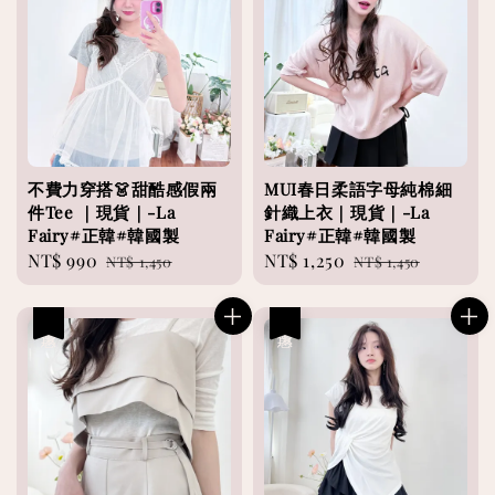
不費力穿搭👗甜酷感假兩
MUI春日柔語字母純棉細
件Tee ｜現貨｜-La
針織上衣｜現貨｜-La
Fairy#正韓#韓國製
Fairy#正韓#韓國製
Sale
NT$ 990
Regular
Sale
NT$ 1,250
Regular
NT$ 1,450
NT$ 1,450
price
price
price
price
優惠
優惠