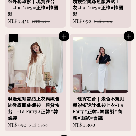
衣外套罩衫｜現貨在台
領摟空蕾絲短版法式上
｜-La Fairy#正韓#韓國
衣-La Fairy#正韓#韓國
製
製
Sale
NT$ 1,450
Regular
Sale
NT$ 950
Regular
NT$ 1,550
NT$ 1,500
price
price
price
price
優惠
浪漫短袖雪紡上衣精緻蕾
｜現貨在台｜素色不規則
絲微露肌膚襯衫｜現貨快
襯衫領設計襯衫上衣-La
出｜-La Fairy#正韓#韓
Fairy#正韓#韓國製#商
國製
務#面試#會議
Sale
NT$ 950
Regular
Regular
NT$ 1,300
NT$ 1,400
price
price
price