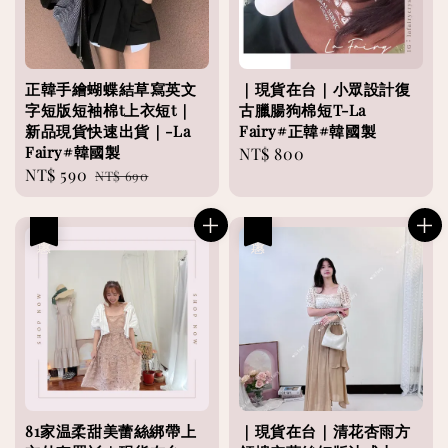
正韓手繪蝴蝶結草寫英文
｜現貨在台｜小眾設計復
字短版短袖棉t上衣短t｜
古臘腸狗棉短T-La
新品現貨快速出貨｜-La
Fairy#正韓#韓國製
Fairy#韓國製
Regular
NT$ 800
Sale
NT$ 590
Regular
NT$ 690
price
price
price
優惠
優惠
81家温柔甜美蕾絲綁帶上
｜現貨在台｜清花杏雨方