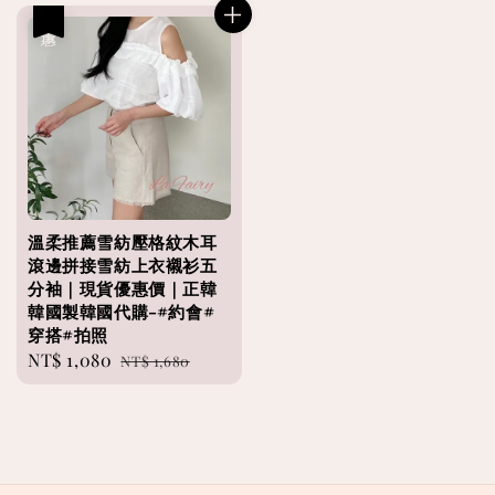
優惠
溫柔推薦雪紡壓格紋木耳
滾邊拼接雪紡上衣襯衫五
分袖｜現貨優惠價｜正韓
韓國製韓國代購-#約會#
穿搭#拍照
Sale
NT$ 1,080
Regular
NT$ 1,680
price
price