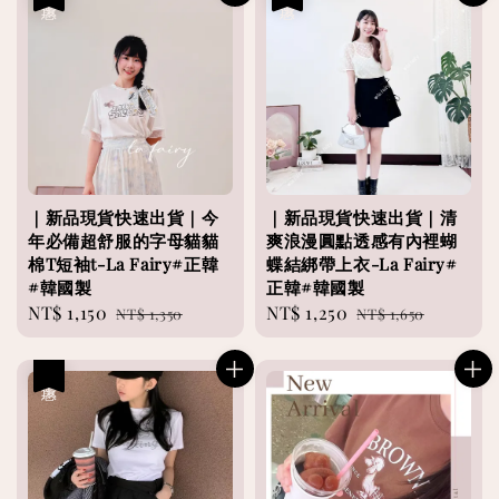
｜新品現貨快速出貨｜今
｜新品現貨快速出貨｜清
年必備超舒服的字母貓貓
爽浪漫圓點透感有內裡蝴
棉T短袖t-La Fairy#正韓
蝶結綁帶上衣-La Fairy#
#韓國製
正韓#韓國製
Sale
NT$ 1,150
Regular
Sale
NT$ 1,250
Regular
NT$ 1,350
NT$ 1,650
price
price
price
price
優惠