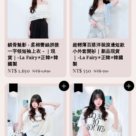
鎖骨魅影 ‧ 柔棉蕾絲拼接
超輕薄百搭洋裝滾邊短款
一字領短袖上衣 - ｜現
小外套開衫｜新品現貨
貨｜-La Fairy#正韓#韓
｜-La Fairy#正韓#韓國
國製
製
Sale
NT$ 1,650
Regular
Sale
NT$ 550
Regular
NT$ 1,850
NT$ 750
price
price
price
price
優惠
優惠