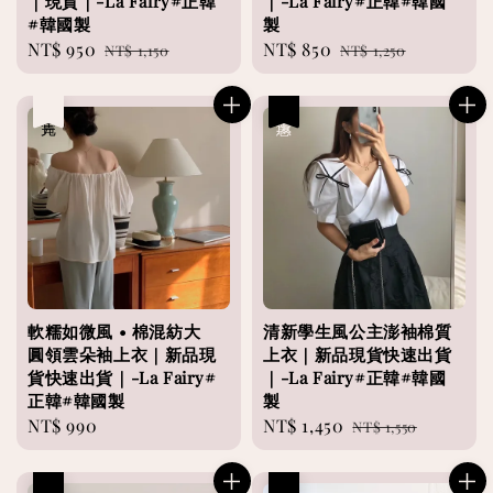
｜現貨｜-La Fairy#正韓
｜-La Fairy#正韓#韓國
#韓國製
製
Sale
NT$ 950
Regular
Sale
NT$ 850
Regular
NT$ 1,150
NT$ 1,250
price
price
price
price
售完
優惠
軟糯如微風 • 棉混紡大
清新學生風公主澎袖棉質
圓領雲朵袖上衣｜新品現
上衣｜新品現貨快速出貨
貨快速出貨｜-La Fairy#
｜-La Fairy#正韓#韓國
正韓#韓國製
製
Regular
NT$ 990
Sale
NT$ 1,450
Regular
NT$ 1,550
price
price
price
優惠
優惠