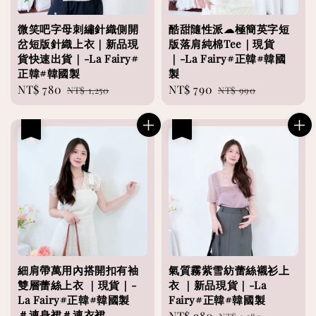
微笑吧字母刺繡針織側開
酷甜隨性派☁極簡英字短
岔短版針織上衣｜新品現
版落肩純棉Tee｜現貨
貨快速出貨｜-La Fairy#
｜-La Fairy#正韓#韓國
正韓#韓國製
製
Sale
NT$ 780
Regular
Sale
NT$ 790
Regular
NT$ 1,250
NT$ 990
price
price
price
price
優惠
優惠
細肩帶萬用內搭開扣有袖
氣質霧紫雪紡蕾絲襯衫上
雙層蕾絲上衣 ｜現貨｜-
衣 ｜新品現貨｜-La
La Fairy#正韓#韓國製
Fairy#正韓#韓國製
＃連身裙＃連衣裙
Sale
NT$ 980
Regular