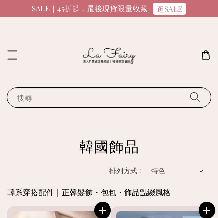
SALE｜45折起，最後現貨限量收藏
逛SALE
搜尋
韓國飾品
排列方式 :
韓系穿搭配件｜正韓髮飾・包包・飾品點綴風格