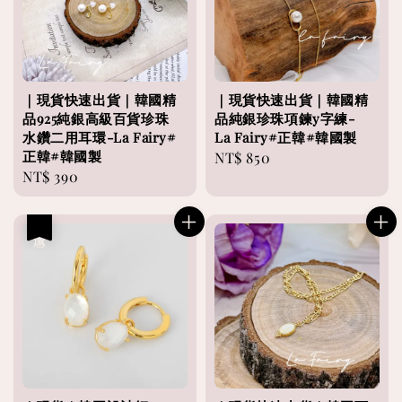
｜現貨快速出貨｜韓國精
｜現貨快速出貨｜韓國精
品925純銀高級百貨珍珠
品純銀珍珠項鍊y字練-
水鑽二用耳環-La Fairy#
La Fairy#正韓#韓國製
正韓#韓國製
Regular
NT$ 850
Regular
NT$ 390
price
price
優惠