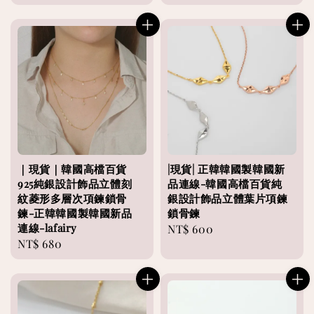
price
｜現貨｜韓國高檔百貨
|現貨| 正韓韓國製韓國新
925純銀設計飾品立體刻
品連線-韓國高檔百貨純
紋菱形多層次項鍊鎖骨
銀設計飾品立體葉片項鍊
鍊-正韓韓國製韓國新品
鎖骨鍊
連線-lafairy
Regular
NT$ 600
Regular
NT$ 680
price
price