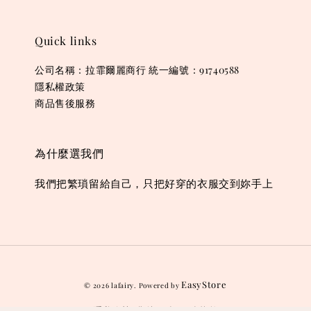
Quick links
公司名稱：拉霏爾麗商行 統一編號：91740588
隱私權政策
商品售後服務
為什麼選我們
我們把繁瑣留給自己，只把好穿的衣服交到妳手上
EasyStore
© 2026 lafairy. Powered by
隱私政策
售後服務
服務條款
|
|