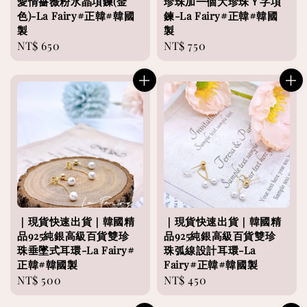
愛情薔薇粉水晶項鍊(金
珍珠加一個大珍珠Ｙ字項
色)-La Fairy#正韓#韓國
鍊-La Fairy#正韓#韓國
製
製
Regular
NT$ 650
Regular
NT$ 750
price
price
｜現貨快速出貨｜韓國精
｜現貨快速出貨｜韓國精
品925純銀高級百貨雙珍
品925純銀高級百貨雙珍
珠垂墜式耳環-La Fairy#
珠弧線設計耳環-La
正韓#韓國製
Fairy#正韓#韓國製
Regular
NT$ 500
Regular
NT$ 450
price
price