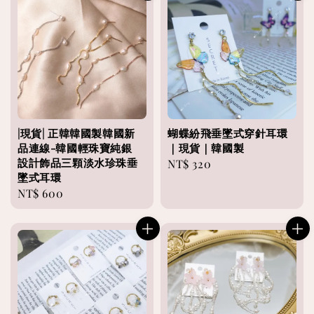
|現貨| 正韓韓國製韓國新
蝴蝶紛飛垂墜式穿針耳環
品連線-韓國輕珠寶純銀
｜現貨｜韓國製
設計飾品三顆淡水珍珠垂
Regular
NT$ 320
墜式耳環
price
Regular
NT$ 600
price