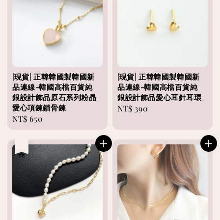
|現貨| 正韓韓國製韓國新
|現貨| 正韓韓國製韓國新
品連線-韓國高檔百貨純
品連線-韓國高檔百貨純
銀設計飾品原石系列粉晶
銀設計飾品愛心耳針耳環
愛心項鍊鎖骨鍊
Regular
NT$ 390
Regular
NT$ 650
price
price
售完