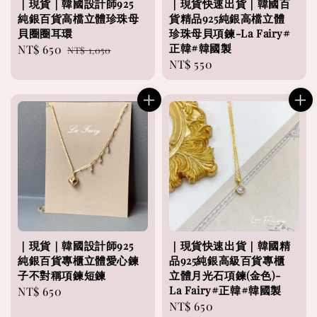
｜現貨｜韓國設計師925
｜現貨快速出貨｜韓國百
純銀百貨高檔立體珍珠母
貨精品925純銀高檔立體
貝圈圈耳環
珍珠母貝項鍊-La Fairy#
正韓#韓國製
Sale
NT$ 650
Regular
NT$ 1,050
Regular
NT$ 550
price
price
price
｜現貨｜韓國設計師925
｜現貨快速出貨｜韓國精
純銀百貨專櫃立體愛心鍊
品925純銀高級百貨專櫃
子不對稱項鍊短鍊
立體月光石項鍊(金色)-
La Fairy#正韓#韓國製
Regular
NT$ 650
Regular
NT$ 650
price