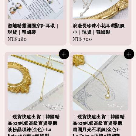
游離精靈圓圈穿針耳環｜
浪漫長珍珠小花耳環顯臉
現貨｜韓國製
小｜現貨｜韓國製
Regular
NT$ 280
Regular
NT$ 300
price
price
｜現貨快速出貨｜韓國精
｜現貨快速出貨｜韓國精
品925純銀高級百貨專櫃
品925純銀高級百貨專櫃
淡粉晶項鍊(金色)-La
扁圓月光石項鍊(金色)-
Fairy#正韓#韓國製
La Fairy#正韓#韓國製