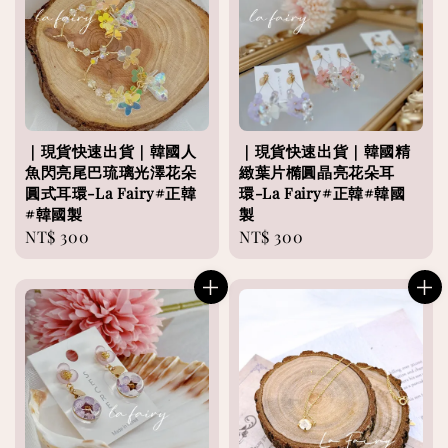
｜現貨快速出貨｜韓國人
｜現貨快速出貨｜韓國精
魚閃亮尾巴琉璃光澤花朵
緻葉片橢圓晶亮花朵耳
圓式耳環-La Fairy#正韓
環-La Fairy#正韓#韓國
#韓國製
製
Regular
NT$ 300
Regular
NT$ 300
price
price