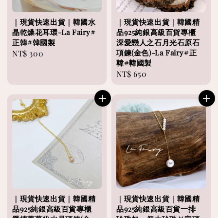
｜現貨快速出貨｜韓國水
｜現貨快速出貨｜韓國精
晶乾燥花耳環-La Fairy#
品925純銀高級百貨專櫃
正韓#韓國製
深愛戀人之石月光石原石
項鍊(金色)-La Fairy#正
Regular
NT$ 300
韓#韓國製
price
Regular
NT$ 650
price
｜現貨快速出貨｜韓國精
｜現貨快速出貨｜韓國精
品925純銀高級百貨專櫃
品925純銀高級百貨一排