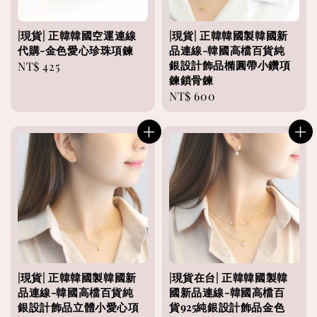
|現貨| 正韓韓國空運連線
|現貨| 正韓韓國製韓國新
代購-金色愛心珍珠項鍊
品連線-韓國高檔百貨純
銀設計飾品橢圓帶小鑽項
Regular
NT$ 425
鍊鎖骨鍊
price
Regular
NT$ 600
price
|現貨| 正韓韓國製韓國新
|現貨在台| 正韓韓國製韓
品連線-韓國高檔百貨純
國新品連線-韓國高檔百
銀設計飾品立體小愛心項
貨925純銀設計飾品金色