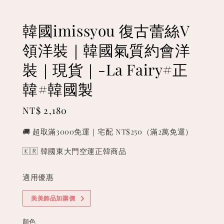
韓國imissyou 復古蕾絲V
領洋裝｜韓國氣質約會洋
裝｜現貨｜-La Fairy#正
韓#韓國製
Regular
NT$ 2,180
price
🚚 超取滿3000免運｜宅配 NT$250（滿2萬免運）
🇰🇷 韓國東大門空運正韓商品
適用優惠
美美飾品加購價
顏色