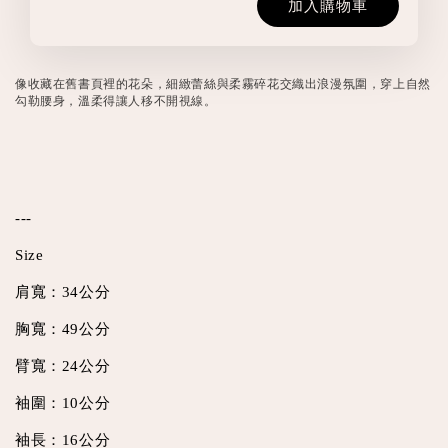
加入購物車
像收藏在舊書頁裡的花朵，細緻蕾絲與柔霧碎花交織出浪漫氛圍，穿上自然
勾勒腰身，溫柔得讓人移不開視線。
---
Size
肩寬：34公分
胸寬：49公分
臂寬：24公分
袖圍：10公分
袖長：16公分