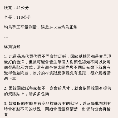
腰寬：42公分
全長：118公分
均為手工平量測量，誤差2~5cm均為正常
---
購買須知
1. 此選品為代買代購不同實體店鋪，因歐膩拍照都是會呈現
最好的色澤，但就可能會發生每個人對顏色認知不同以及每
個螢幕顯示方式，還有顏色在太陽光與不同日光燈下就會有
覺得色差問題，照片的材質跟想像難免有差距，很介意者請
勿下單
2. 因韓國歐膩每家都不一定會給尺寸，就會依照韓國有提供
的資訊貼上，請多多包涵
3. 韓國服飾有時會有商品標籤沒有的狀況，以及每批布料有
時會有點不同的狀況，闆娘會盡量寫清楚，出貨前也會再檢
查