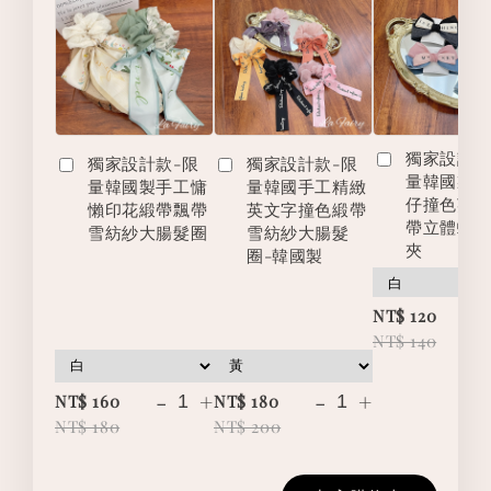
獨家設計款
獨家設計款-限
獨家設計款-限
量韓國製
量韓國製手工慵
量韓國手工精緻
仔撞色英
懶印花緞帶飄帶
英文字撞色緞帶
帶立體蝴
雪紡紗大腸髮圈
雪紡紗大腸髮
夾
圈-韓國製
-
NT$ 120
NT$ 140
-
+
-
+
NT$ 160
NT$ 180
NT$ 180
NT$ 200