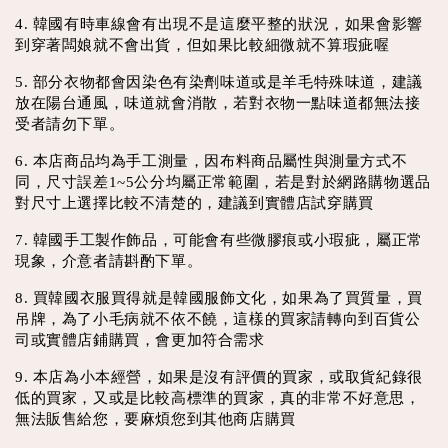
4. 韓國有時車線會有出現不是這麼平整的狀況，如果會影響
到穿著闆娘就不會出貨，但如果比較細微就不算瑕疵喔
5. 部分衣物都會因染色有染劑味道或是羊毛特殊味道，建議
放在陽台通風，味道就會消散，若對衣物一點味道都無法接
受者請勿下單。
6. 本店商品均為手工測量，因布料商品屬性與測量方式不
同，尺寸誤差1~5公分均屬正常範圍，若是對於網路購物選品
對尺寸上選擇比較不清楚的，建議到實體店試穿購買
7. 韓國手工製作飾品，可能會有些微膠痕或小瑕疵，屬正常
現象，介意者請斟酌下單。
8. 買韓國衣服買得就是韓國服飾文化，如果為了買質量，買
吊牌，為了小毛病就不依不饒，這樣的買家請轉向到百貨公
司或實體店鋪購買，會更加符合需求
9. 本店為小本經營，如果是沒有評價的買家，或取貨紀錄很
低的買家，又或是比較高標準的買家，真的非常不好意思，
無法販售給您，要麻煩您到其他商店購買