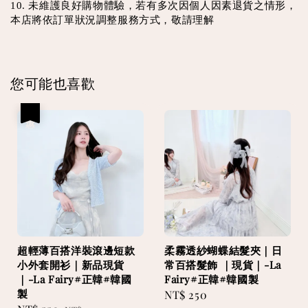
10. 未維護良好購物體驗，若有多次因個人因素退貨之情形，
本店將依訂單狀況調整服務方式，敬請理解
您可能也喜歡
優惠
超輕薄百搭洋裝滾邊短款
柔霧透紗蝴蝶結髮夾｜日
小外套開衫｜新品現貨
常百搭髮飾 ｜現貨｜-La
｜-La Fairy#正韓#韓國
Fairy#正韓#韓國製
製
Regular
NT$ 250