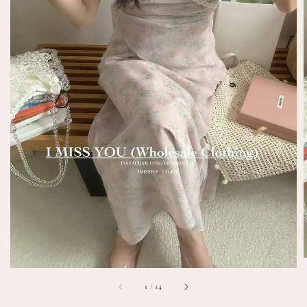
1
/
14