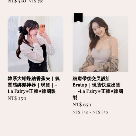
Sale
NT$ 550
Regular
NT$ 750
price
price
price
優惠
韓系大蝴蝶結香蕉夾｜氣
細肩帶後交叉設計
質感綁髮神器｜現貨｜-
Bratop｜現貨快速出貨
La Fairy#正韓#韓國製
｜-La Fairy#正韓#韓國
製
Regular
NT$ 250
Sale
NT$ 650
Regular
price
price
price
NT$ 830
-
NT$ 850