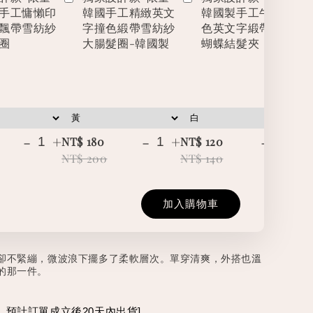
手工慵懶印
韓國手工精緻英文
韓國製手工牛仔撞
飄帶雪紡紗
字撞色緞帶雪紡紗
色英文字緞帶立體
圈
大腸髮圈-韓國製
蝴蝶結髮夾
-
+
-
+
-
+
NT$ 180
NT$ 120
NT
NT$ 200
NT$ 140
NT
加入購物車
卻不緊繃，微波浪下擺多了柔軟層次。單穿清爽，外搭也溫
的那一件。
預計訂單成立後20天內出貨]