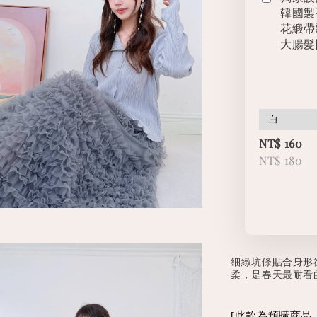
韓國製
花緞帶
大腸髮
NT$ 160
NT$ 180
細緻坑條貼合身形
柔，是春天最耐看
此款為預購商品，
[