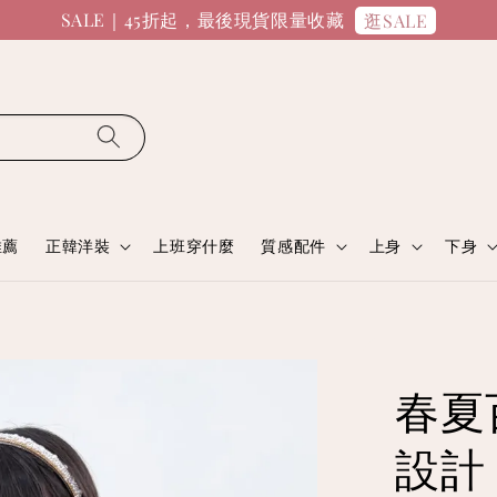
SALE｜45折起，最後現貨限量收藏
逛SALE
推薦
正韓洋裝
上班穿什麼
質感配件
上身
下身
春夏
設計｜