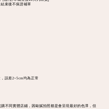
購結束後不保證補單
，誤差2~5cm均為正常
買代購不同實體店鋪，因歐膩拍照都是會呈現最好的色澤，但