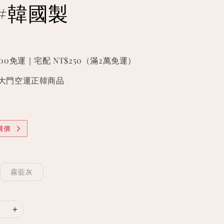
#韓國製
000免運｜宅配 NT$250（滿2萬免運）
國東大門空運正韓商品
購價
霧藍灰