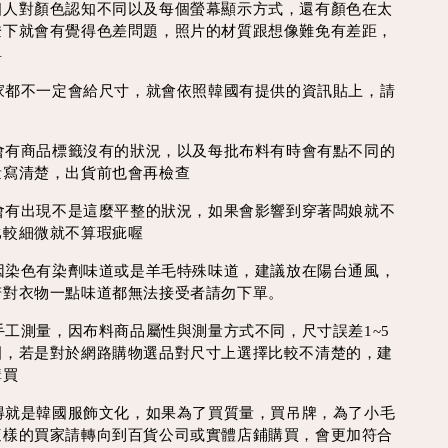
個人對顏色認知不同以及每個螢幕顯示方式，還有顏色在太
燈下就會有覺得色差問題，照片的材質跟想像難免有差距，
單
每家都不一定會給尺寸，就會依照韓國有提供的資訊貼上，請
時會有商品標籤沒有的狀況，以及每批布料有時會有點不同的
量寫清楚，出貨前也會再檢查
線會有出現不是這麼平整的狀況，如果會影響到穿著闆娘就不
比較細微就不算瑕疵喔
會因染色有染劑味道或是羊毛特殊味道，建議放在陽台通風，
若對衣物一點味道都無法接受者請勿下單。
為手工測量，因布料商品屬性與測量方式不同，尺寸誤差1~5
圍，若是對於網路購物選品對尺寸上選擇比較不清楚的，建
購買
買得就是韓國服飾文化，如果為了買質量，買吊牌，為了小毛
這樣的買家請轉向到百貨公司或實體店鋪購買，會更加符合