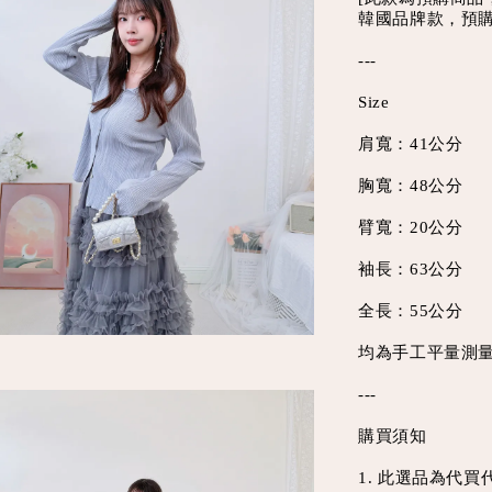
韓國品牌款，預
---
Size
肩寬：41公分
胸寬：48公分
臂寬：20公分
袖長：63公分
全長：55公分
均為手工平量測量
---
購買須知
1. 此選品為代