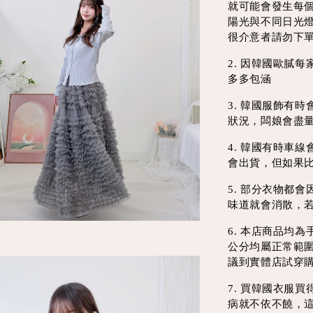
就可能會發生每
陽光與不同日光
很介意者請勿下
2. 因韓國歐膩
多多包涵
3. 韓國服飾有
狀況，闆娘會盡
4. 韓國有時車
會出貨，但如果
5. 部分衣物都
味道就會消散，
6. 本店商品均
公分均屬正常範
議到實體店試穿
7. 買韓國衣服
病就不依不饒，