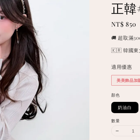
正韓
Regular
NT$ 850
price
🚚 超取滿3
🇰🇷 韓
適用優惠
美美飾品加
顏色
奶油白
數量