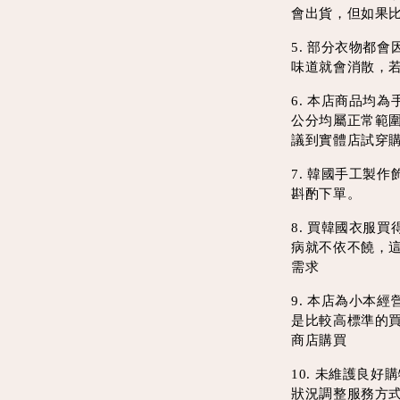
會出貨，但如果
5. 部分衣物都
味道就會消散，
6. 本店商品均
公分均屬正常範
議到實體店試穿
7. 韓國手工製
斟酌下單。
8. 買韓國衣服
病就不依不饒，
需求
9. 本店為小本
是比較高標準的
商店購買
10. 未維護良
狀況調整服務方