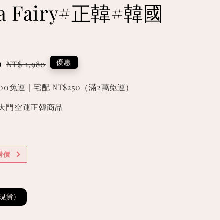
a Fairy#正韓#韓國
0
Regular
優惠
NT$ 1,980
price
000免運｜宅配 NT$250（滿2萬免運）
國東大門空運正韓商品
購價
(現貨)