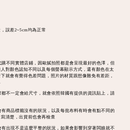
，誤差2~5cm均為正常
買代購不同實體店鋪，因歐膩拍照都是會呈現最好的色澤，但
個人對顏色認知不同以及每個螢幕顯示方式，還有顏色在太
燈下就會有覺得色差問題，照片的材質跟想像難免有差距，
單
每家都不一定會給尺寸，就會依照韓國有提供的資訊貼上，請
時會有商品標籤沒有的狀況，以及每批布料有時會有點不同的
量寫清楚，出貨前也會再檢查
線會有出現不是這麼平整的狀況，如果會影響到穿著闆娘就不