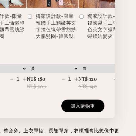
計款-限量
獨家設計款-限量
獨家設計款-限量
手工慵懶印
韓國手工精緻英文
韓國製手工牛仔撞
飄帶雪紡紗
字撞色緞帶雪紡紗
色英文字緞帶立體
圈
大腸髮圈-韓國製
蝴蝶結髮夾
-
+
-
+
-
+
NT$ 180
NT$ 120
NT
NT$ 200
NT$ 140
NT
加入購物車
，整套穿、上衣單搭、長裙單穿，衣櫃裡會比想像中更