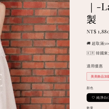
｜-L
製
Sale
NT$ 1,88
price
🚚 超取滿3
🇰🇷 韓
適用優惠
美美飾品加
顏色
🤍 純淨白
數量