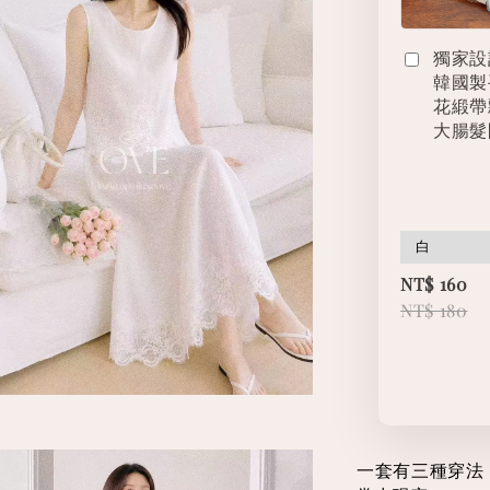
獨家設
韓國製
花緞帶
大腸髮
NT$ 160
NT$ 180
一套有三種穿法