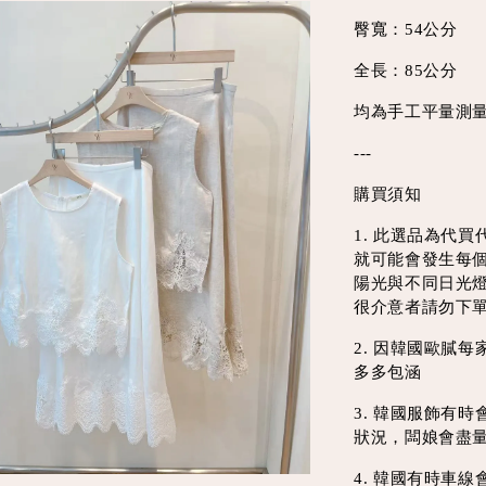
臀寬：54公分
全長：85公分
均為手工平量測量
---
購買須知
1. 此選品為代
就可能會發生每
陽光與不同日光
很介意者請勿下
2. 因韓國歐膩
多多包涵
3. 韓國服飾有
狀況，闆娘會盡
4. 韓國有時車