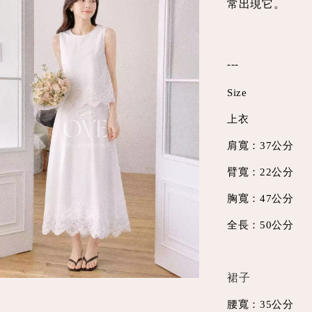
常出現它。
---
Size
上衣
肩寬：37公分
臂寬：22公分
胸寬：47公分
全長：50公分
裙子
腰寬：35公分