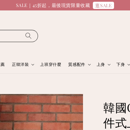
SALE｜45折起，最後現貨限量收藏
逛SALE
推薦
正韓洋裝
上班穿什麼
質感配件
上身
下身
韓國
件式