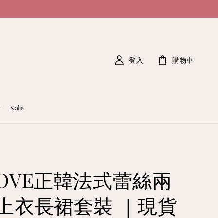
登入
購物車
Sale
OVE正韓法式蕾絲兩
上衣長裙套裝 ｜現貨