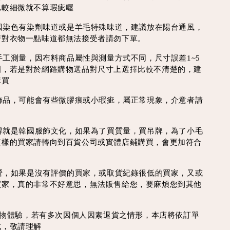
比較細微就不算瑕疵喔
會因染色有染劑味道或是羊毛特殊味道，建議放在陽台通風，
若對衣物一點味道都無法接受者請勿下單。
為手工測量，因布料商品屬性與測量方式不同，尺寸誤差1~5
圍，若是對於網路購物選品對尺寸上選擇比較不清楚的，建
購買
作飾品，可能會有些微膠痕或小瑕疵，屬正常現象，介意者請
買得就是韓國服飾文化，如果為了買質量，買吊牌，為了小毛
這樣的買家請轉向到百貨公司或實體店鋪購買，會更加符合
經營，如果是沒有評價的買家，或取貨紀錄很低的買家，又或
買家，真的非常不好意思，無法販售給您，要麻煩您到其他
好購物體驗，若有多次因個人因素退貨之情形，本店將依訂單
式，敬請理解