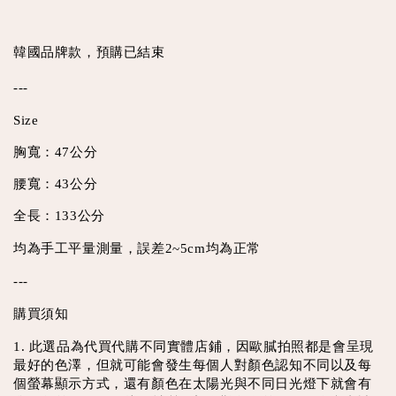
韓國品牌款，預購已結束
---
Size
胸寬：47公分
腰寬：43公分
全長：133公分
均為手工平量測量，誤差2~5cm均為正常
---
購買須知
1. 此選品為代買代購不同實體店鋪，因歐膩拍照都是會呈現
最好的色澤，但就可能會發生每個人對顏色認知不同以及每
個螢幕顯示方式，還有顏色在太陽光與不同日光燈下就會有