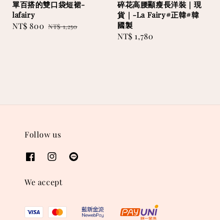
單百搭的雙口袋短裙-
碎花高腰顯瘦長洋裝｜現
lafairy
貨｜-La Fairy#正韓#韓
國製
Sale
NT$ 800
Regular
NT$ 1,250
Regular
NT$ 1,780
price
price
price
Follow us
We accept