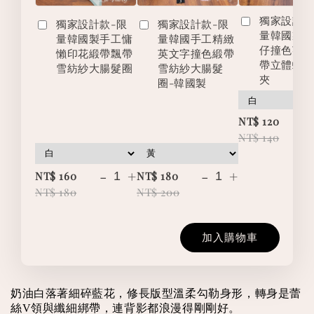
獨家設計款
獨家設計款-限
獨家設計款-限
量韓國製
量韓國製手工慵
量韓國手工精緻
仔撞色英
懶印花緞帶飄帶
英文字撞色緞帶
帶立體蝴
雪紡紗大腸髮圈
雪紡紗大腸髮
夾
圈-韓國製
-
NT$ 120
NT$ 140
-
+
-
+
NT$ 160
NT$ 180
NT$ 180
NT$ 200
加入購物車
奶油白落著細碎藍花，修長版型溫柔勾勒身形，轉身是蕾
絲V領與纖細綁帶，連背影都浪漫得剛剛好。