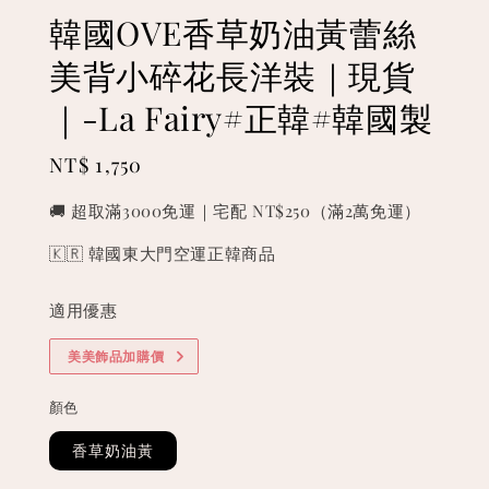
韓國OVE香草奶油黃蕾絲
美背小碎花長洋裝｜現貨
｜-La Fairy#正韓#韓國製
Regular
NT$ 1,750
price
🚚 超取滿3000免運｜宅配 NT$250（滿2萬免運）
🇰🇷 韓國東大門空運正韓商品
適用優惠
美美飾品加購價
顏色
香草奶油黃