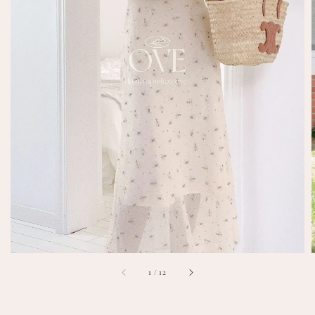
1
/
12