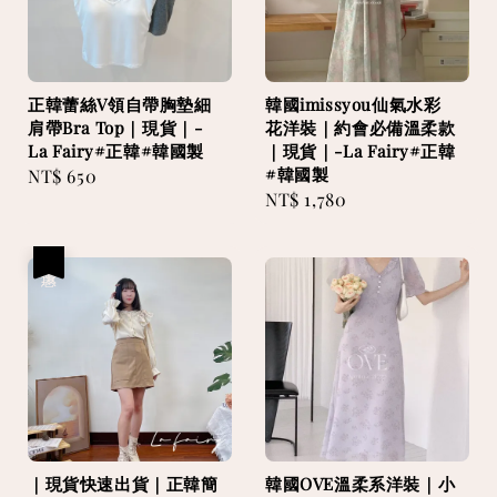
正韓蕾絲V領自帶胸墊細
韓國imissyou仙氣水彩
肩帶Bra Top｜現貨｜-
花洋裝｜約會必備溫柔款
La Fairy#正韓#韓國製
｜現貨｜-La Fairy#正韓
#韓國製
Regular
NT$ 650
Regular
NT$ 1,780
price
price
優惠
｜現貨快速出貨｜正韓簡
韓國OVE溫柔系洋裝｜小