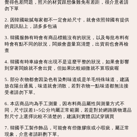
覺得色差問題，照片的材質跟想像難免有差距，很介意者請
勿下單
2. 因韓國歐膩每家都不一定會給尺寸，就會依照韓國有提供
的資訊貼上，請多多包涵
3. 韓國服飾有時會有商品標籤沒有的狀況，以及每批布料有
時會有點不同的狀況，闆娘會盡量寫清楚，出貨前也會再檢
查
4. 韓國有時車線會有出現不是這麼平整的狀況，如果會影響
到穿著闆娘就不會出貨，但如果比較細微就不算瑕疵喔
5. 部分衣物都會因染色有染劑味道或是羊毛特殊味道，建議
放在陽台通風，味道就會消散，若對衣物一點味道都無法接
受者請勿下單。
6. 本店商品均為手工測量，因布料商品屬性與測量方式不
同，尺寸誤差1~5公分均屬正常範圍，若是對於網路購物選品
對尺寸上選擇比較不清楚的，建議到實體店試穿購買
7. 韓國手工製作飾品，可能會有些微膠痕或小瑕疵，屬正常
現象，介意者請斟酌下單。