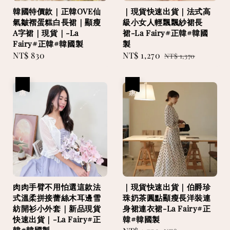
韓國特價款｜正韓OVE仙
｜現貨快速出貨｜法式高
氣皺褶蛋糕白長裙｜顯瘦
級小女人輕飄飄紗裙長
A字裙｜現貨｜-La
裙-La Fairy#正韓#韓國
Fairy#正韓#韓國製
製
Regular
NT$ 830
Sale
NT$ 1,270
Regular
NT$ 1,370
price
price
price
優惠
優惠
肉肉手臂不用怕選這款法
｜現貨快速出貨｜伯爵珍
式溫柔拼接蕾絲木耳邊雪
珠奶茶圓點顯瘦長洋裝連
紡開衫小外套｜新品現貨
身裙連衣裙-La Fairy#正
快速出貨｜-La Fairy#正
韓#韓國製