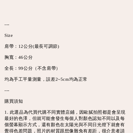
---
Size
肩帶：12公分(最長可調節)
胸寬：46公分
全長：99公分（不含肩帶）
均為手工平量測量，誤差2~5cm均為正常
---
購買須知
1. 此選品為代買代購不同實體店鋪，因歐膩拍照都是會呈現
最好的色澤，但就可能會發生每個人對顏色認知不同以及每
個螢幕顯示方式，還有顏色在太陽光與不同日光燈下就會有
覺得色差問題，照片的材質跟想像難免有差距，很介意者請