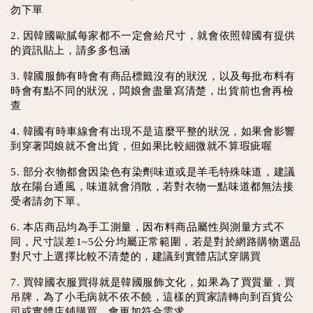
勿下單
2. 因韓國歐膩每家都不一定會給尺寸，就會依照韓國有提供
的資訊貼上，請多多包涵
3. 韓國服飾有時會有商品標籤沒有的狀況，以及每批布料有
時會有點不同的狀況，闆娘會盡量寫清楚，出貨前也會再檢
查
4. 韓國有時車線會有出現不是這麼平整的狀況，如果會影響
到穿著闆娘就不會出貨，但如果比較細微就不算瑕疵喔
5. 部分衣物都會因染色有染劑味道或是羊毛特殊味道，建議
放在陽台通風，味道就會消散，若對衣物一點味道都無法接
受者請勿下單。
6. 本店商品均為手工測量，因布料商品屬性與測量方式不
同，尺寸誤差1~5公分均屬正常範圍，若是對於網路購物選品
對尺寸上選擇比較不清楚的，建議到實體店試穿購買
7. 買韓國衣服買得就是韓國服飾文化，如果為了買質量，買
吊牌，為了小毛病就不依不饒，這樣的買家請轉向到百貨公
司或實體店鋪購買，會更加符合需求