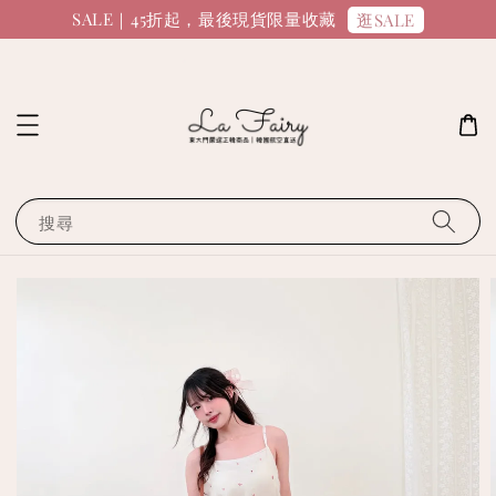
SALE｜45折起，最後現貨限量收藏
逛SALE
搜尋