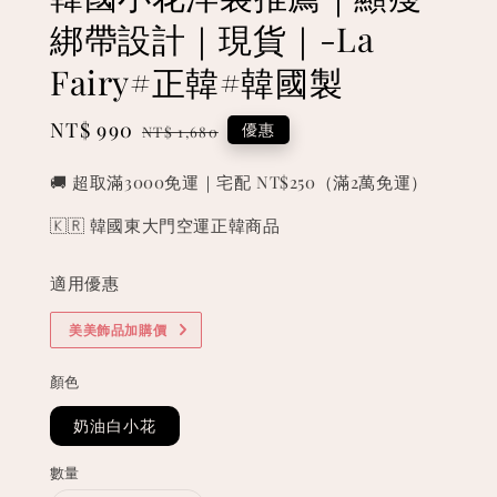
綁帶設計｜現貨｜-La
Fairy#正韓#韓國製
Sale
NT$ 990
Regular
優惠
NT$ 1,680
price
price
🚚 超取滿3000免運｜宅配 NT$250（滿2萬免運）
🇰🇷 韓國東大門空運正韓商品
適用優惠
美美飾品加購價
顏色
奶油白小花
數量