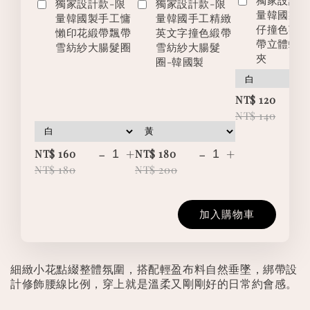
獨家設計款-限
獨家設計款-限
量韓國製
量韓國製手工慵
量韓國手工精緻
仔撞色英
懶印花緞帶飄帶
英文字撞色緞帶
帶立體蝴
雪紡紗大腸髮圈
雪紡紗大腸髮
夾
圈-韓國製
-
NT$ 120
NT$ 140
-
+
-
+
NT$ 160
NT$ 180
NT$ 180
NT$ 200
加入購物車
細緻小花點綴整體氛圍，搭配輕盈布料自然垂墜，綁帶設
計修飾腰線比例，穿上就是溫柔又剛剛好的日常約會感。