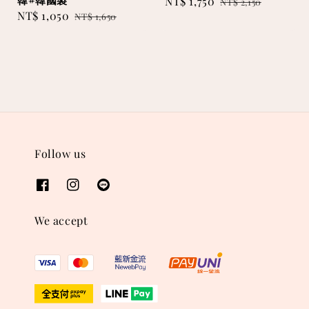
韓#韓國製
Sale
NT$ 1,750
Regular
NT$ 2,150
Sale
NT$ 1,050
Regular
NT$ 1,650
price
price
price
price
Follow us
We accept