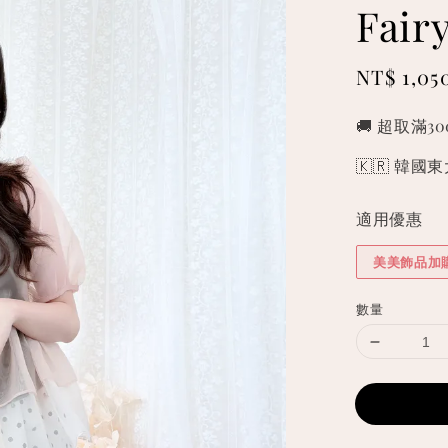
Fai
Sale
NT$ 1,05
price
🚚 超取滿3
🇰🇷 韓
適用優惠
美美飾品加
數量