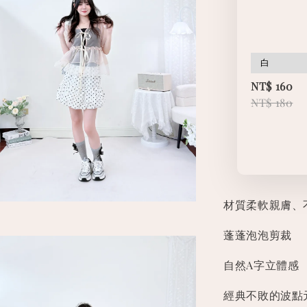
NT$ 160
NT$ 180
材質柔軟親膚、
蓬蓬泡泡剪裁
自然A字立體感
經典不敗的波點