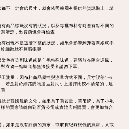
每家都不一定會給尺寸，就會依照韓國有提供的資訊貼上，請
時會有商品標籤沒有的狀況，以及每批布料有時會有點不同的
量寫清楚，出貨前也會再檢查
線會有出現不是這麼平整的狀況，如果會影響到穿著闆娘就不
比較細微就不算瑕疵喔
會因染色有染劑味道或是羊毛特殊味道，建議放在陽台通風，
若對衣物一點味道都無法接受者請勿下單。
為手工測量，因布料商品屬性與測量方式不同，尺寸誤差1~5
圍，若是對於網路購物選品對尺寸上選擇比較不清楚的，建
購買
買得就是韓國服飾文化，如果為了買質量，買吊牌，為了小毛
這樣的買家請轉向到百貨公司或實體店鋪購買，會更加符合
經營，如果是沒有評價的買家，或取貨紀錄很低的買家，又或