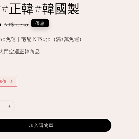
ry#正韓#韓國製
0
Regular
優惠
NT$ 1,250
price
000免運｜宅配 NT$250（滿2萬免運）
國東大門空運正韓商品
購價
加入購物車