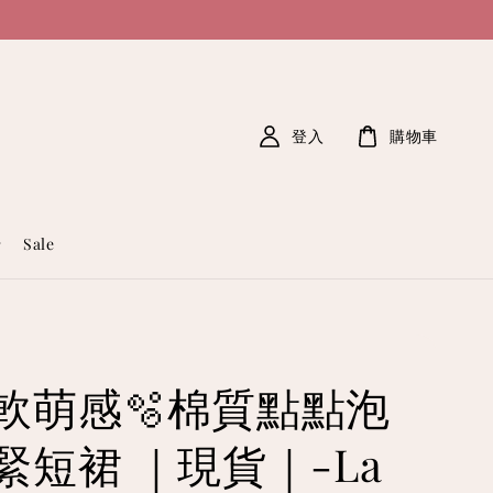
登入
購物車
Sale
軟萌感🫧棉質點點泡
緊短裙 ｜現貨｜-La