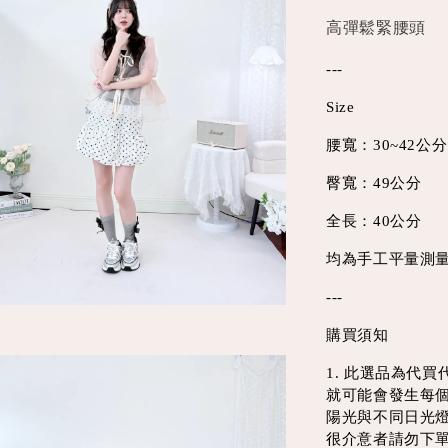
高彈鬆緊腰頭
---
Size
腰寬：30~42公分
臀寬：49公分
全長：40公分
均為手工平量測量
---
購買須知
1. 此選品為代
就可能會發生每
陽光與不同日光
很介意者請勿下