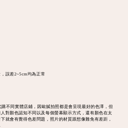
，誤差2~5cm均為正常
買代購不同實體店鋪，因歐膩拍照都是會呈現最好的色澤，但
個人對顏色認知不同以及每個螢幕顯示方式，還有顏色在太
燈下就會有覺得色差問題，照片的材質跟想像難免有差距，
單