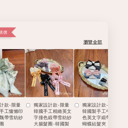
購價
瀏覽全部
計款-限量
獨家設計款-限量
獨家設計款-限量
手工慵懶印
韓國手工精緻英文
韓國製手工牛仔撞
飄帶雪紡紗
字撞色緞帶雪紡紗
色英文字緞帶立體
圈
大腸髮圈-韓國製
蝴蝶結髮夾