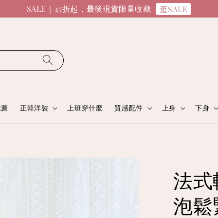
SALE｜45折起，最後現貨限量收藏
逛SALE
推薦
正韓洋裝
上班穿什麼
質感配件
上身
下身
法式
泡鬆