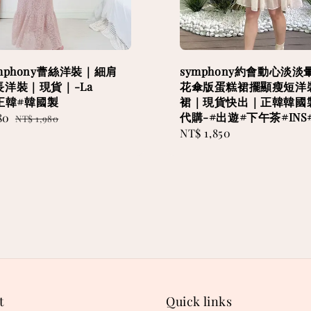
mphony蕾絲洋裝｜細肩
symphony約會動心淡淡
洋裝｜現貨｜-La
花傘版蛋糕裙擺顯瘦短洋
y#正韓#韓國製
裙｜現貨快出｜正韓韓國
代購-#出遊#下午茶#INS
80
Regular
NT$ 1,980
Regular
NT$ 1,850
price
price
t
Quick links