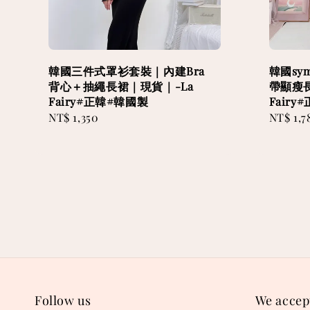
韓國三件式罩衫套裝｜內建Bra
韓國sy
背心＋抽繩長裙｜現貨｜-La
帶顯瘦長
Fairy#正韓#韓國製
Fair
Regular
NT$ 1,350
Sale
NT$ 1,7
price
price
Follow us
We accep