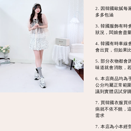
2. 因韓國歐膩
多多包涵
3. 韓國服飾有
狀況，闆娘會盡
4. 韓國有時車
會出貨，但如果
5. 部分衣物都
味道就會消散，
6. 本店商品均
公分均屬正常範
議到實體店試穿
7. 買韓國衣服
病就不依不饒，
需求
7. 本店為小本