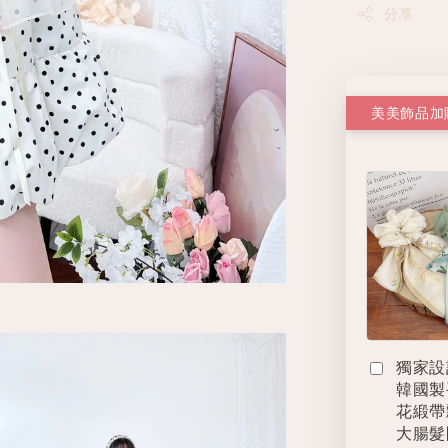
分享
美美飾品加
獨家設
韓國製
花緞帶
大腸髮