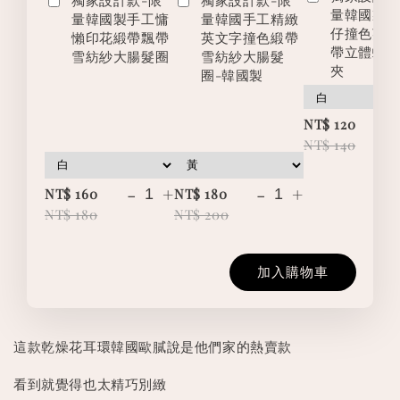
量韓國製
量韓國製手工慵
量韓國手工精緻
仔撞色英
懶印花緞帶飄帶
英文字撞色緞帶
帶立體蝴
雪紡紗大腸髮圈
雪紡紗大腸髮
夾
圈-韓國製
-
NT$ 120
NT$ 140
-
+
-
+
NT$ 160
NT$ 180
NT$ 180
NT$ 200
加入購物車
這款乾燥花耳環韓國歐膩說是他們家的熱賣款
看到就覺得也太精巧別緻