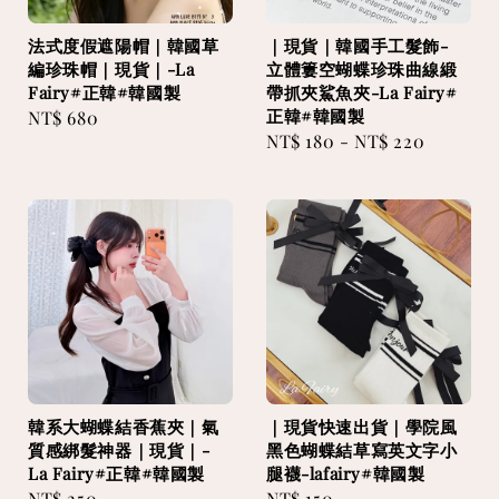
法式度假遮陽帽｜韓國草
｜現貨｜韓國手工髮飾-
編珍珠帽｜現貨｜-La
立體簍空蝴蝶珍珠曲線緞
Fairy#正韓#韓國製
帶抓夾鯊魚夾-La Fairy#
正韓#韓國製
Regular
NT$ 680
Regular
NT$ 180
-
NT$ 220
price
price
韓系大蝴蝶結香蕉夾｜氣
｜現貨快速出貨｜學院風
質感綁髮神器｜現貨｜-
黑色蝴蝶結草寫英文字小
La Fairy#正韓#韓國製
腿襪-lafairy#韓國製
Regular
NT$ 250
Regular
NT$ 150