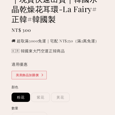
晶乾燥花耳環-La Fairy#
正韓#韓國製
Regular
NT$ 300
price
🚚 超取滿3000免運｜宅配 NT$250（滿2萬免運）
🇰🇷 韓國東大門空運正韓商品
適用優惠
美美飾品加購價
顏色
粉花
紫花
黃花
數量