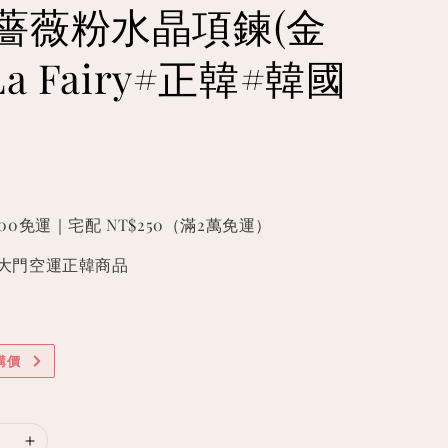
薔薇粉水晶項鍊(金
La Fairy#正韓#韓國
000免運｜宅配 NT$250（滿2萬免運）
國東大門空運正韓商品
購價