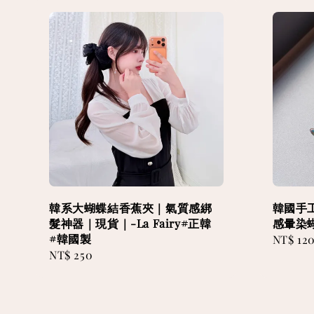
韓系大蝴蝶結香蕉夾｜氣質感綁
韓國手
髮神器｜現貨｜-La Fairy#正韓
感暈染
#韓國製
Regular
NT$ 12
Regular
NT$ 250
price
price