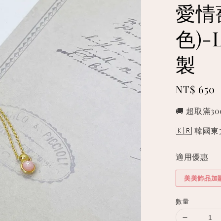
愛情
色)-
製
Regular
NT$ 650
price
🚚 超取滿3
🇰🇷 韓
適用優惠
美美飾品加
數量