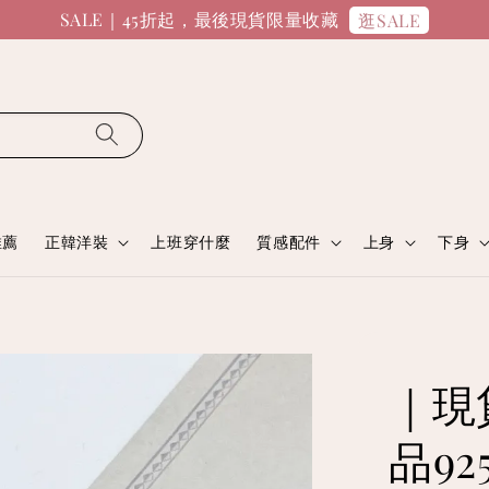
SALE｜45折起，最後現貨限量收藏
逛SALE
推薦
正韓洋裝
上班穿什麼
質感配件
上身
下身
｜現
品9