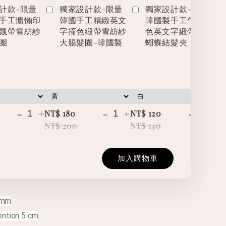
計款-限量
獨家設計款-限量
獨家設計款-限量
手工慵懶印
韓國手工精緻英文
韓國製手工牛仔撞
飄帶雪紡紗
字撞色緞帶雪紡紗
色英文字緞帶立體
圈
大腸髮圈-韓國製
蝴蝶結髮夾
-
+
-
+
-
+
NT$ 180
NT$ 120
NT
NT$ 200
NT$ 140
NT
加入購物車
 mm
tention 5 cm