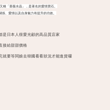
rtz) 又稱「蔷薇水晶」，是著名的愛情寶石。
關係、愛情以及自身魅力有提升的功效。
都是日本人很愛光顧的高品質店家
直接給甜甜價格
完就要等闆娘去韓國看看狀況才能進貨囉