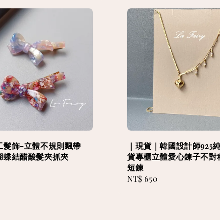
工髮飾-立體不規則飄帶
｜現貨｜韓國設計師925
蝴蝶結醋酸髮夾抓夾
貨專櫃立體愛心鍊子不對
短鍊
0
Regular
NT$ 650
price