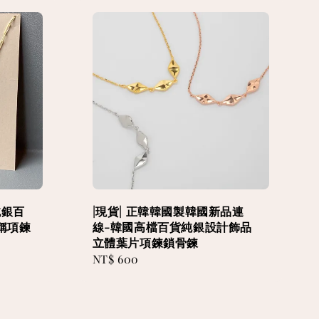
純銀百
|現貨| 正韓韓國製韓國新品連
稱項鍊
線-韓國高檔百貨純銀設計飾品
立體葉片項鍊鎖骨鍊
Regular
NT$ 600
price