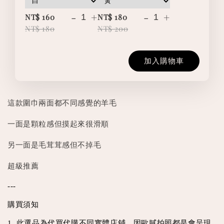
-
+
-
+
NT$ 160
NT$ 180
NT$ 180
NT$ 200
加入購物車
這款圍巾兩面都不同感覺的羊毛
一面是顆粒感但摸起來很滑順
另一面是毛茸茸感但不掉毛
超級推薦
---
購買須知
1. 此選品為代買代購不同實體店鋪，因歐膩拍照都是會呈現