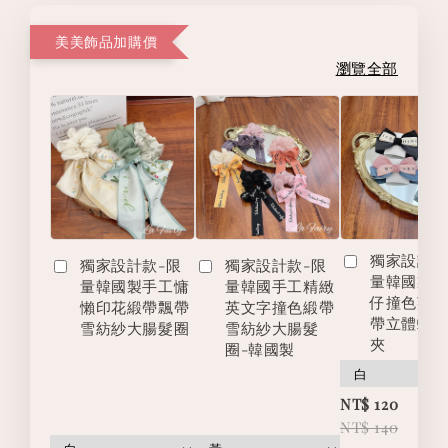
美美飾品加購價
瀏覽全部
獨家設計款
獨家設計款-限
獨家設計款-限
量韓國製
量韓國製手工慵
量韓國手工精緻
仔撞色英
懶印花緞帶飄帶
英文字撞色緞帶
帶立體蝴
雪紡紗大腸髮圈
雪紡紗大腸髮
夾
圈-韓國製
-
NT$ 120
NT$ 140