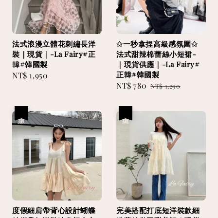
法式浪漫立體花刺繡長洋
✩一秒拿捏高級感氛圍✩
裝｜現貨｜-La Fairy#正
法式甜辣棉蕾絲小短裙-
韓#韓國製
｜現貨供應｜-La Fairy#
正韓#韓國製
Regular
NT$ 1,950
Sale
NT$ 780
Regular
price
NT$ 1,290
price
price
優惠
優惠
度假細肩帶背心設計蝴蝶
完美搭配打底短洋裝款細