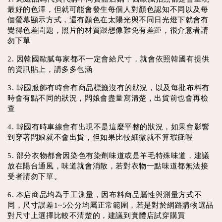
最好的色澤，但就可能會發生每個人對顏色認知不同以及每
個螢幕顯示方式，還有顏色在太陽光與不同日光燈下就會有
覺得色差問題，照片的材質跟想像難免有差距，很介意者請
勿下單
2. 因韓國歐膩每家都不一定會給尺寸，就會依照韓國有提供
的資訊貼上，請多多包涵
3. 韓國服飾有時會有商品標籤沒有的狀況，以及每批布料有
時會有點不同的狀況，闆娘會盡量寫清楚，出貨前也會再檢
查
4. 韓國有時車線會有出現不是這麼平整的狀況，如果會影響
到穿著闆娘就不會出貨，但如果比較細微就不算瑕疵喔
5. 部分衣物都會因染色有染劑味道或是羊毛特殊味道，建議
放在陽台通風，味道就會消散，若對衣物一點味道都無法接
受者請勿下單。
6. 本店商品均為手工測量，因布料商品屬性與測量方式不
同，尺寸誤差1~5公分均屬正常範圍，若是對於網路購物選品
對尺寸上選擇比較不清楚的，建議到實體店試穿購買