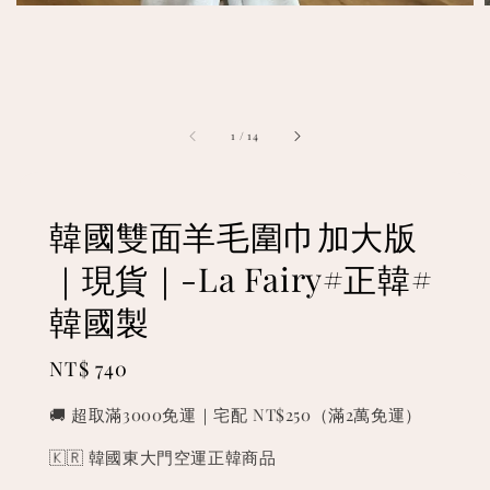
1
/
14
韓國雙面羊毛圍巾加大版
｜現貨｜-La Fairy#正韓#
韓國製
Regular
NT$ 740
price
🚚 超取滿3000免運｜宅配 NT$250（滿2萬免運）
🇰🇷 韓國東大門空運正韓商品