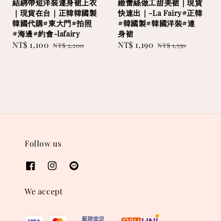
結綁帶短洋裝連身裙上衣
緻蕾絲做工甜美裙｜現貨
｜現貨在台｜正韓韓國製
快速出｜-La Fairy#正韓
韓國代購#東大門#拍照
#韓國製#韓國洋裝#連
#海邊#約會-lafairy
身裙
Sale
NT$ 1,100
Regular
Sale
NT$ 1,190
Regular
NT$ 2,200
NT$ 1,550
price
price
price
price
Follow us
We accept