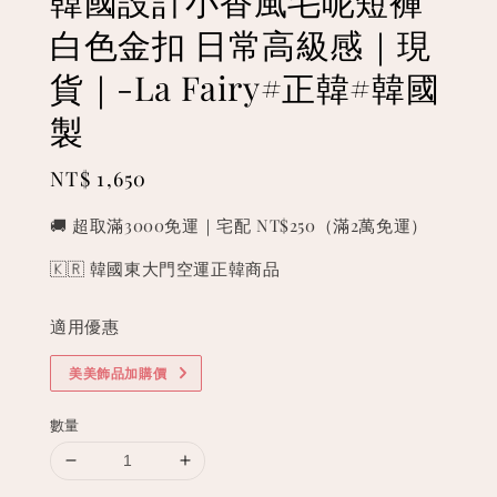
韓國設計小香風毛呢短褲
白色金扣 日常高級感｜現
貨｜-La Fairy#正韓#韓國
製
Regular
NT$ 1,650
price
🚚 超取滿3000免運｜宅配 NT$250（滿2萬免運）
🇰🇷 韓國東大門空運正韓商品
適用優惠
美美飾品加購價
數量