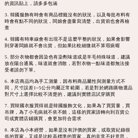
的資訊貼上，請多多包涵
3. 韓國服飾有時會有商品標籤沒有的狀況，以及每批布料有
時會有點不同的狀況，闆娘會盡量寫清楚，出貨前也會再檢
查
4. 韓國有時車線會有出現不是這麼平整的狀況，如果會影響
到穿著闆娘就不會出貨，但如果比較細微就不算瑕疵喔
5. 部分衣物都會因染色有染劑味道或是羊毛特殊味道，建議
放在陽台通風，味道就會消散，若對衣物一點味道都無法接
受者請勿下單。
6. 本店商品均為手工測量，因布料商品屬性與測量方式不
同，尺寸誤差1~5公分均屬正常範圍，若是對於網路購物選品
對尺寸上選擇比較不清楚的，建議到實體店試穿購買
7. 買韓國衣服買得就是韓國服飾文化，如果為了買質量，買
吊牌，為了小毛病就不依不饒，這樣的買家請轉向到百貨公
司或實體店鋪購買，會更加符合需求
8. 本店為小本經營，如果是沒有評價的買家，或取貨紀錄很
低的買家，又或是比較高標準的買家，真的非常不好意思，