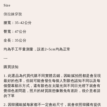
Size
側拉鍊穿脫
腰寬：35-42公分
臀寬：47公分
全長：35公分
均為手工平量測量，誤差2~5cm均為正常
---
購買須知
1. 此選品為代買代購不同實體店鋪，因歐膩拍照都是會呈現
最好的色澤，但就可能會發生每個人對顏色認知不同以及每
個螢幕顯示方式，還有顏色在太陽光與不同日光燈下就會有
覺得色差問題，照片的材質跟想像難免有差距，很介意者請
勿下單
2. 因韓國歐膩每家都不一定會給尺寸，就會依照韓國有提供