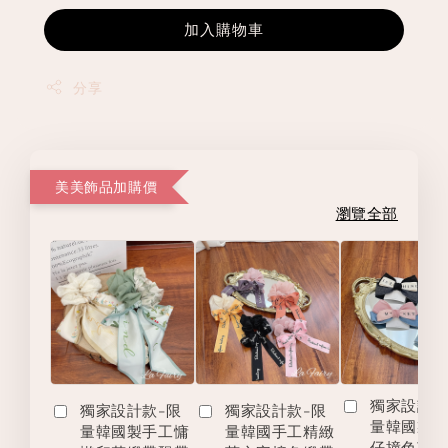
加入購物車
分享
美美飾品加購價
瀏覽全部
獨家設計款
獨家設計款-限
獨家設計款-限
量韓國製
量韓國製手工慵
量韓國手工精緻
仔撞色英