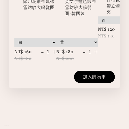
懶印花緞帶飄帶
英文字撞色緞帶
帶立體蝴
雪紡紗大腸髮圈
雪紡紗大腸髮
夾
圈-韓國製
-
NT$ 120
NT$ 140
-
+
-
+
NT$ 160
NT$ 180
NT$ 180
NT$ 200
加入購物車
---