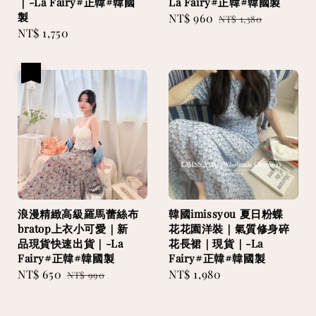
｜-La Fairy#正韓#韓國
La Fairy#正韓#韓國製
製
Sale
NT$ 960
Regular
NT$ 1,380
Regular
NT$ 1,750
price
price
price
優惠
浪漫精緻高級羅馬蕾絲布
韓國imissyou 夏日粉蝶
bratop上衣小可愛｜新
花花園洋裝｜氣質修身碎
品現貨快速出貨｜-La
花長裙｜現貨｜-La
Fairy#正韓#韓國製
Fairy#正韓#韓國製
Sale
NT$ 650
Regular
Regular
NT$ 1,980
NT$ 990
price
price
price