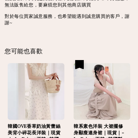
無法販售給您，要麻煩您到其他商店購買
對於每位買家誠意服務，也希望能遇到誠意購買的客戶，謝
謝~
您可能也喜歡
優惠
韓國OVE香草奶油黃蕾絲
韓系素色洋裝 大裙擺修
美背小碎花長洋裝｜現貨
身顯瘦連身裙｜現貨｜-