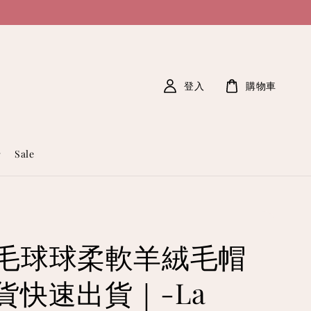
登入
購物車
Sale
毛球球柔軟羊絨毛帽
貨快速出貨｜-La