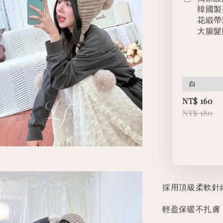
韓國製
花緞帶
大腸髮
NT$ 160
NT$ 180
採用頂級柔軟針
輕盈保暖不扎膚