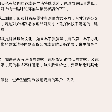
會因染色有染劑味道或是羊毛特殊味道，建議放在陽台通風，
若對衣物一點味道都無法接受者請勿下單。
為手工測量，因布料商品屬性與測量方式不同，尺寸誤差1~5
圍，若是對於網路購物選品對尺寸上選擇比較不清楚的，建
購買
買得就是韓國服飾文化，如果為了買質量，買吊牌，為了小毛
這樣的買家請轉向到百貨公司或實體店鋪購買，會更加符合
經營，如果是沒有評價的買家，或取貨紀錄很低的買家，又或
買家，真的非常不好意思，無法販售給您，要麻煩您到其他
意服務，也希望能遇到誠意購買的客戶，謝謝~