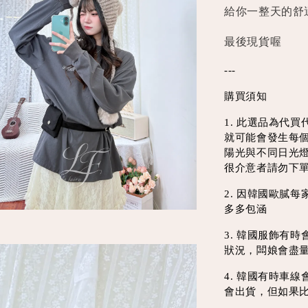
給你一整天的舒
最後現貨喔
---
購買須知
1. 此選品為代
就可能會發生每
陽光與不同日光
很介意者請勿下
2. 因韓國歐膩
多多包涵
3. 韓國服飾有
狀況，闆娘會盡
4. 韓國有時車
會出貨，但如果