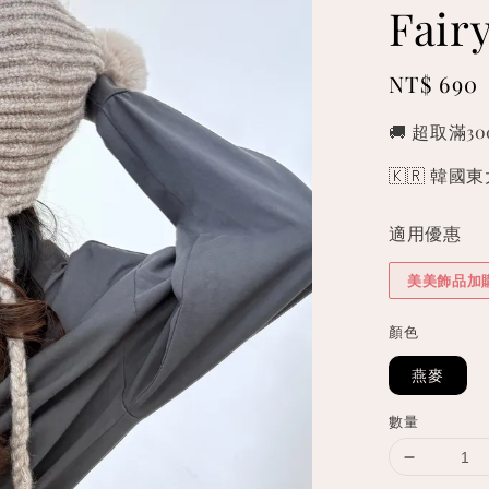
Fai
Regular
NT$ 690
price
🚚 超取滿3
🇰🇷 韓
適用優惠
美美飾品加
顏色
燕麥
數量