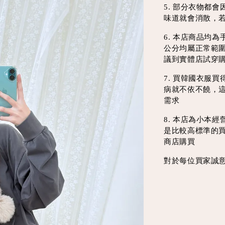
5. 部分衣物都
味道就會消散，
6. 本店商品均
公分均屬正常範
議到實體店試穿
7. 買韓國衣服
病就不依不饒，
需求
8. 本店為小本
是比較高標準的
商店購買
對於每位買家誠