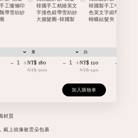
手工慵懶印
韓國手工精緻英文
韓國製手工牛仔撞
飄帶雪紡紗
字撞色緞帶雪紡紗
色英文字緞帶立體
圈
大腸髮圈-韓國製
蝴蝶結髮夾
-
+
-
+
-
+
NT$ 180
NT$ 120
NT
NT$ 200
NT$ 140
NT
加入購物車
織材質
，戴上就像被雲朵包裹