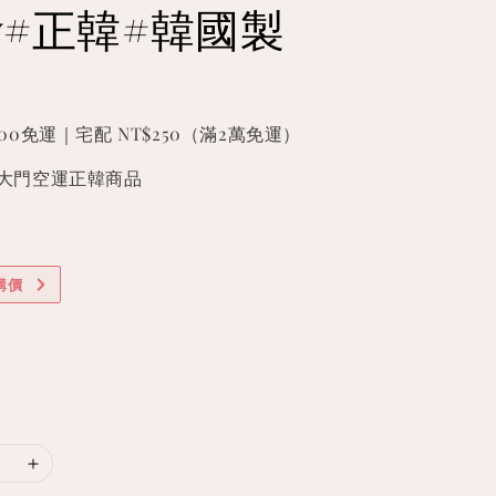
ry#正韓#韓國製
000免運｜宅配 NT$250（滿2萬免運）
國東大門空運正韓商品
購價