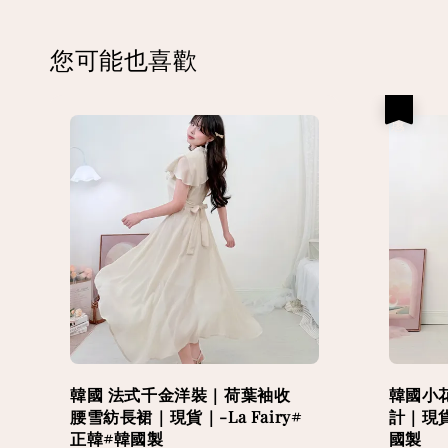
您可能也喜歡
優惠
韓國 法式千金洋裝｜荷葉袖收
韓國小
腰雪紡長裙｜現貨｜-La Fairy#
計｜現貨｜
正韓#韓國製
國製