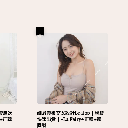
優惠
帶層次
細肩帶後交叉設計Bratop｜現貨
y#正韓
快速出貨｜-La Fairy#正韓#韓
國製