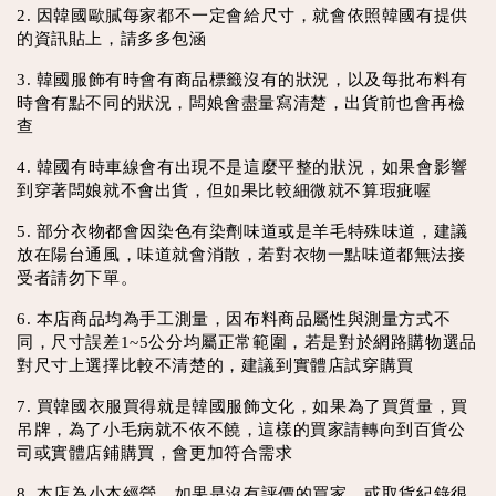
2. 因韓國歐膩每家都不一定會給尺寸，就會依照韓國有提供
的資訊貼上，請多多包涵
3. 韓國服飾有時會有商品標籤沒有的狀況，以及每批布料有
時會有點不同的狀況，闆娘會盡量寫清楚，出貨前也會再檢
查
4. 韓國有時車線會有出現不是這麼平整的狀況，如果會影響
到穿著闆娘就不會出貨，但如果比較細微就不算瑕疵喔
5. 部分衣物都會因染色有染劑味道或是羊毛特殊味道，建議
放在陽台通風，味道就會消散，若對衣物一點味道都無法接
受者請勿下單。
6. 本店商品均為手工測量，因布料商品屬性與測量方式不
同，尺寸誤差1~5公分均屬正常範圍，若是對於網路購物選品
對尺寸上選擇比較不清楚的，建議到實體店試穿購買
7. 買韓國衣服買得就是韓國服飾文化，如果為了買質量，買
吊牌，為了小毛病就不依不饒，這樣的買家請轉向到百貨公
司或實體店鋪購買，會更加符合需求
8. 本店為小本經營，如果是沒有評價的買家，或取貨紀錄很