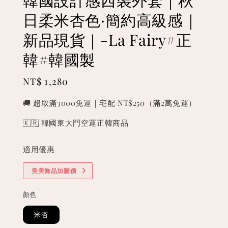
日柔米杏色·簡約高級感｜
新品現貨｜-La Fairy#正
韓#韓國製
Regular
NT$ 1,280
price
🚚 超取滿3000免運｜宅配 NT$250（滿2萬免運）
🇰🇷 韓國東大門空運正韓商品
適用優惠
美美飾品加購價
顏色
米杏