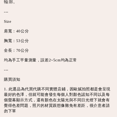
輪廓。
---
Size
肩寬：40公分
胸寬：53公分
全長：70公分
均為手工平量測量，誤差2~5cm均為正常
---
購買須知
1. 此選品為代買代購不同實體店鋪，因歐膩拍照都是會呈現
最好的色澤，但就可能會發生每個人對顏色認知不同以及每
個螢幕顯示方式，還有顏色在太陽光與不同日光燈下就會有
覺得色差問題，照片的材質跟想像難免有差距，很介意者請
勿下單