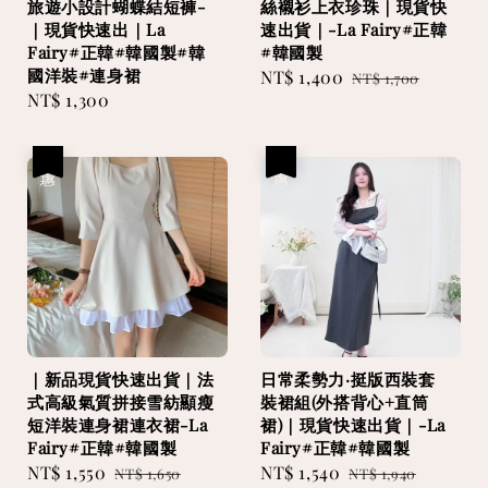
旅遊小設計蝴蝶結短褲-
絲襯衫上衣珍珠｜現貨快
｜現貨快速出｜La
速出貨｜-La Fairy#正韓
Fairy#正韓#韓國製#韓
#韓國製
國洋裝#連身裙
Sale
NT$ 1,400
Regular
NT$ 1,700
Regular
NT$ 1,300
price
price
price
優惠
優惠
｜新品現貨快速出貨｜法
日常柔勢力·挺版西裝套
式高級氣質拼接雪紡顯瘦
裝裙組(外搭背心+直筒
短洋裝連身裙連衣裙-La
裙)｜現貨快速出貨｜-La
Fairy#正韓#韓國製
Fairy#正韓#韓國製
Sale
NT$ 1,550
Regular
Sale
NT$ 1,540
Regular
NT$ 1,650
NT$ 1,940