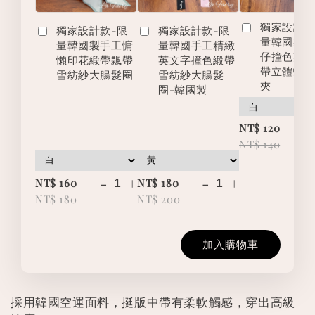
獨家設計款
獨家設計款-限
獨家設計款-限
量韓國製
量韓國製手工慵
量韓國手工精緻
仔撞色英
懶印花緞帶飄帶
英文字撞色緞帶
帶立體蝴
雪紡紗大腸髮圈
雪紡紗大腸髮
夾
圈-韓國製
-
NT$ 120
NT$ 140
-
+
-
+
NT$ 160
NT$ 180
NT$ 180
NT$ 200
加入購物車
採用韓國空運面料，挺版中帶有柔軟觸感，穿出高級