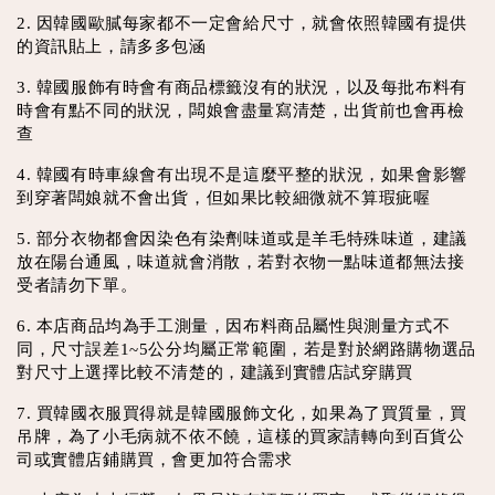
2. 因韓國歐膩每家都不一定會給尺寸，就會依照韓國有提供
的資訊貼上，請多多包涵
3. 韓國服飾有時會有商品標籤沒有的狀況，以及每批布料有
時會有點不同的狀況，闆娘會盡量寫清楚，出貨前也會再檢
查
4. 韓國有時車線會有出現不是這麼平整的狀況，如果會影響
到穿著闆娘就不會出貨，但如果比較細微就不算瑕疵喔
5. 部分衣物都會因染色有染劑味道或是羊毛特殊味道，建議
放在陽台通風，味道就會消散，若對衣物一點味道都無法接
受者請勿下單。
6. 本店商品均為手工測量，因布料商品屬性與測量方式不
同，尺寸誤差1~5公分均屬正常範圍，若是對於網路購物選品
對尺寸上選擇比較不清楚的，建議到實體店試穿購買
7. 買韓國衣服買得就是韓國服飾文化，如果為了買質量，買
吊牌，為了小毛病就不依不饒，這樣的買家請轉向到百貨公
司或實體店鋪購買，會更加符合需求