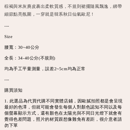
棕褐與米灰麂皮裹出柔軟質感，不規則裙擺隨風飄逸，綁帶
細節點亮氛圍，一穿就是韓系秋日仙氣歐尼！
---
Size
腰寬：30~40公分
全長：34-40公分(不規則)
均為手工平量測量，誤差2~5cm均為正常
---
購買須知
1. 此選品為代買代購不同實體店鋪，因歐膩拍照都是會呈現
最好的色澤，但就可能會發生每個人對顏色認知不同以及每
個螢幕顯示方式，還有顏色在太陽光與不同日光燈下就會有
覺得色差問題，照片的材質跟想像難免有差距，很介意者請
勿下單