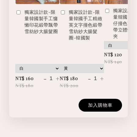
獨家設計款
獨家設計款-限
獨家設計款-限
量韓國製
量韓國製手工慵
量韓國手工精緻
仔撞色英
懶印花緞帶飄帶
英文字撞色緞帶
帶立體蝴
雪紡紗大腸髮圈
雪紡紗大腸髮
夾
圈-韓國製
-
NT$ 120
NT$ 140
-
+
-
+
NT$ 160
NT$ 180
NT$ 180
NT$ 200
加入購物車