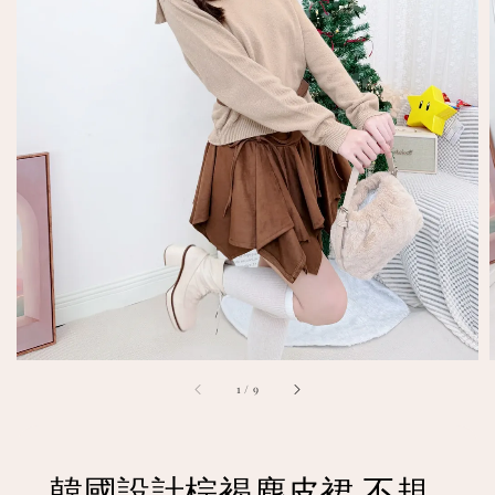
1
/
9
韓國設計棕褐麂皮裙 不規