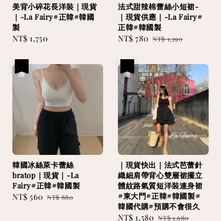
美背小碎花長洋裝｜現貨
法式甜辣棉蕾絲小短裙-
｜-La Fairy#正韓#韓國
｜現貨供應｜-La Fairy#
製
正韓#韓國製
Regular
NT$ 1,750
Sale
NT$ 780
Regular
NT$ 1,290
price
price
price
優惠
優惠
韓國冰絲萊卡蕾絲
｜現貨快出｜法式芭蕾針
bratop｜現貨｜-La
織細肩帶背心雙層裙擺立
Fairy#正韓#韓國製
體紋路氣質短洋裝連身裙
#東大門#正韓#韓國製#
Sale
NT$ 560
Regular
NT$ 880
韓國代購#預購不會很久
price
price
Sale
NT$ 1,580
Regular
NT$ 1,680