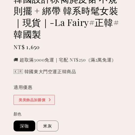
則擺 + 綁帶 韓系時髦女裝
｜現貨｜-La Fairy#正韓#
韓國製
Regular
NT$ 1,650
price
🚚 超取滿3000免運｜宅配 NT$250（滿2萬免運）
🇰🇷 韓國東大門空運正韓商品
適用優惠
美美飾品加購價
顏色
深咖
米灰