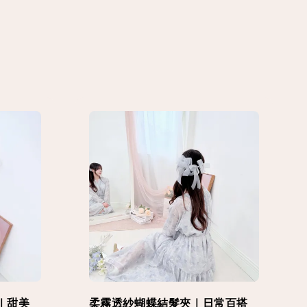
｜甜美
柔霧透紗蝴蝶結髮夾｜日常百搭