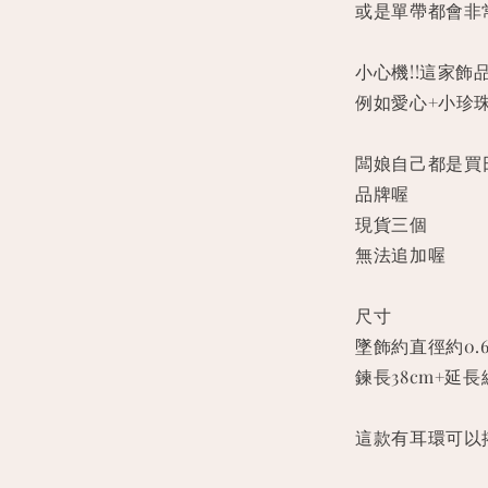
或是單帶都會非
小心機!!這家
例如愛心+小珍
闆娘自己都是買
品牌喔
現貨三個
無法追加喔
尺寸
墜飾約直徑約0.6
鍊長38cm+延長
這款有耳環可以