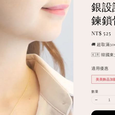
銀設
鍊鎖
Regular
NT$ 525
price
🚚 超取滿3
🇰🇷 韓
適用優惠
美美飾品加
數量