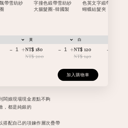
飄帶雪紡紗
字撞色緞帶雪紡紗
色英文字緞帶立體
圈
大腸髮圈-韓國製
蝴蝶結髮夾
-
+
-
+
-
+
NT$ 180
NT$ 120
NT
NT$ 200
NT$ 140
NT
加入購物車
到闆娘現場現金差點不夠
緻，都是純銀的
以搭配自己的項鍊作層次疊帶