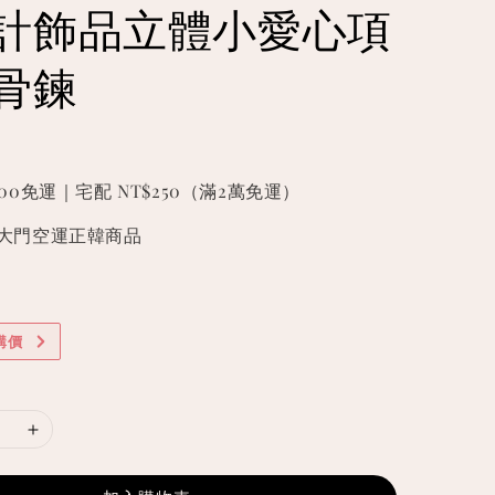
計飾品立體小愛心項
骨鍊
000免運｜宅配 NT$250（滿2萬免運）
國東大門空運正韓商品
購價