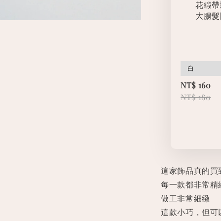
花緞帶
大腸髮
NT$ 160
NT$ 180
這家飾品真的買
每一款都非常精
做工非常細緻
這款小巧，但可