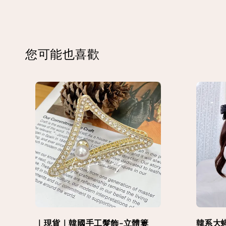
您可能也喜歡
｜現貨｜韓國手工髮飾-立體簍
韓系大