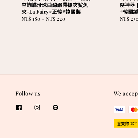
空蝴蝶珍珠曲線緞帶抓夾鯊魚
髮神器｜
夾-La Fairy#正韓#韓國製
#韓國
Regular
NT$ 180
-
NT$ 220
Regular
NT$ 25
price
price
Follow us
We accep