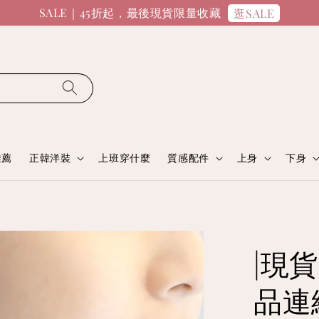
SALE｜45折起，最後現貨限量收藏
逛SALE
推薦
正韓洋裝
上班穿什麼
質感配件
上身
下身
|現
品連