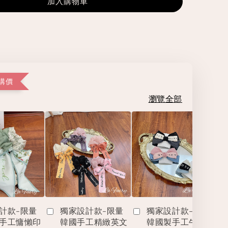
加入購物車
購價
瀏覽全部
計款-限量
獨家設計款-限量
獨家設計款-限量
手工慵懶印
韓國手工精緻英文
韓國製手工牛仔撞