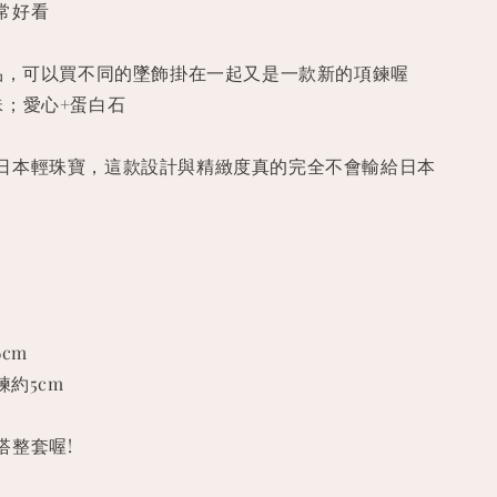
常好看
飾品，可以買不同的墜飾掛在一起又是一款新的項鍊喔
珠；愛心+蛋白石
日本輕珠寶，這款設計與精緻度真的完全不會輸給日本
cm
練約5cm
搭整套喔!