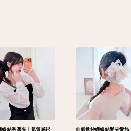
蝴蝶結香蕉夾｜氣質感綁
仙氣透紗蝴蝶結髮夾髮飾