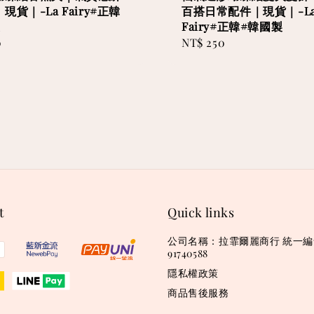
現貨｜-La Fairy#正韓
百搭日常配件｜現貨｜-L
製
Fairy#正韓#韓國製
0
Regular
NT$ 250
price
t
Quick links
公司名稱：拉霏爾麗商行 統一
91740588
隱私權政策
商品售後服務