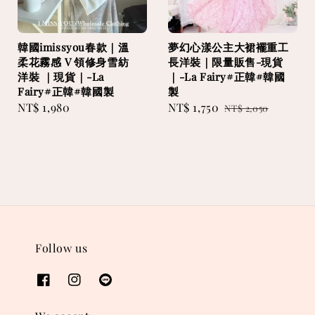
韓國imissyou春款｜溫
夢幻心漾公主大裙襬重工
柔花霧感 V 領修身雪紡
長洋裝｜限量販售-現貨
洋裝 ｜現貨｜-La
｜-La Fairy#正韓#韓國
Fairy#正韓#韓國製
製
Regular
NT$ 1,980
Sale
NT$ 1,750
Regular
NT$ 2,050
price
price
price
Follow us