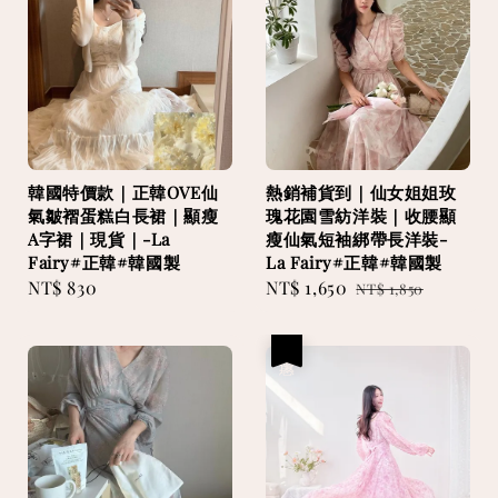
韓國特價款｜正韓OVE仙
熱銷補貨到｜仙女姐姐玫
氣皺褶蛋糕白長裙｜顯瘦
瑰花園雪紡洋裝｜收腰顯
A字裙｜現貨｜-La
瘦仙氣短袖綁帶長洋裝-
Fairy#正韓#韓國製
La Fairy#正韓#韓國製
Regular
NT$ 830
Sale
NT$ 1,650
Regular
NT$ 1,850
price
price
price
優惠