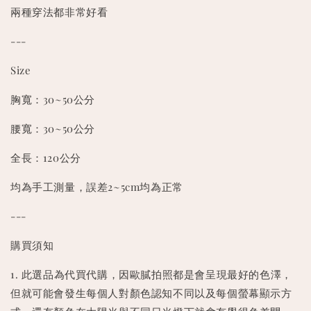
兩種穿法都非常好看
---
Size
胸寬：30~50公分
腰寬：30~50公分
全長：120公分
均為手工測量，誤差2~5cm均為正常
---
購買須知
1. 此選品為代買代購，因歐膩拍照都是會呈現最好的色澤，
但就可能會發生每個人對顏色認知不同以及每個螢幕顯示方