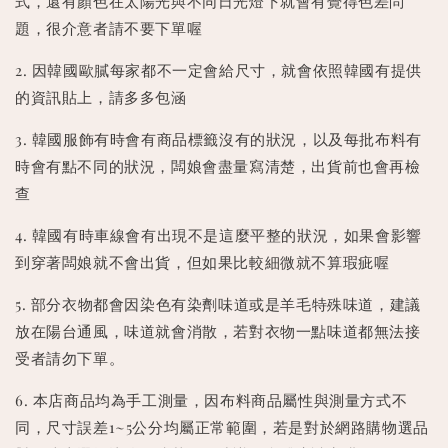
式，還有顏色在太陽光與不同日光燈下就會有覺得色差問
題，很介意者請不要下單喔
2. 因韓國歐膩每家都不一定會給尺寸，就會依照韓國有提供
的資訊貼上，請多多包涵
3. 韓國服飾有時會有商品標籤沒有的狀況，以及每批布料有
時會有點不同的狀況，闆娘會盡量寫清楚，出貨前也會再檢
查
4. 韓國有時車線會有出現不是這麼平整的狀況，如果會影響
到穿著闆娘就不會出貨，但如果比較細微就不算瑕疵喔
5. 部分衣物都會因染色有染劑味道或是羊毛特殊味道，建議
放在陽台通風，味道就會消散，若對衣物一點味道都無法接
受者請勿下單。
6. 本店商品均為手工測量，因布料商品屬性與測量方式不
同，尺寸誤差1~5公分均屬正常範圍，若是對於網路購物選品