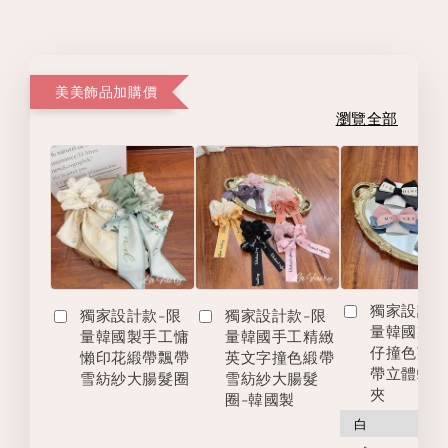
美美飾品加購價
瀏覽全部
獨家設計款
獨家設計款-限
獨家設計款-限
量韓國製
量韓國製手工慵
量韓國手工精緻
仔撞色英
懶印花緞帶飄帶
英文字撞色緞帶
帶立體蝴
雪紡紗大腸髮圈
雪紡紗大腸髮
夾
圈-韓國製