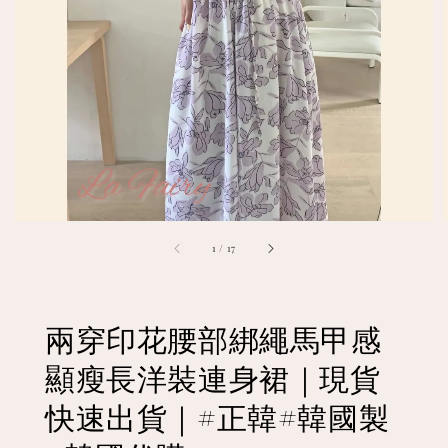
1
/
17
兩穿印花腰部綁繩馬甲感
顯瘦長洋裝連身裙｜現貨
快速出貨｜#正韓#韓國製