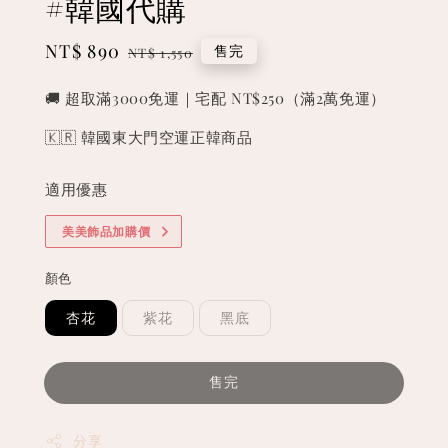
#韓國代購
Sale
NT$ 890
Regular
售完
NT$ 1,550
price
price
🚚 超取滿3000免運｜宅配 NT$250（滿2萬免運）
🇰🇷 韓國東大門空運正韓商品
適用優惠
美美飾品加購價
顏色
杏花
紫花
黑底
售完
分享