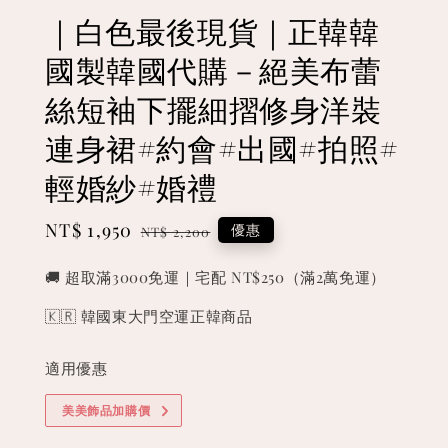
｜白色最後現貨｜正韓韓
國製韓國代購－絕美布蕾
絲短袖下擺細摺修身洋裝
連身裙#約會#出國#拍照#
輕婚紗#婚禮
Sale
NT$ 1,950
Regular
優惠
NT$ 2,200
price
price
🚚 超取滿3000免運｜宅配 NT$250（滿2萬免運）
🇰🇷 韓國東大門空運正韓商品
適用優惠
美美飾品加購價