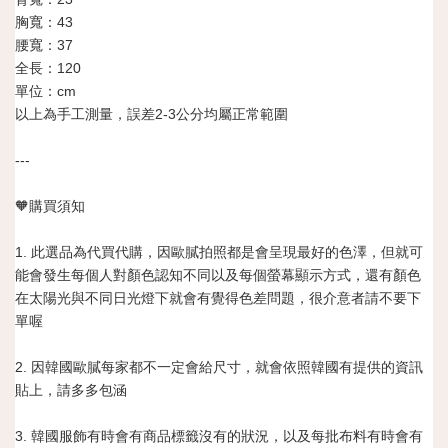
胸寬：43
腰寬：37
全長：120
單位：cm
以上為手工測量，誤差2-3公分均屬正常範圍
---
🧡購買須知
1. 此選品為代買代購，因歐膩拍照都是會呈現最好的色澤，但就可
能會發生每個人對顏色認知不同以及每個螢幕顯示方式，還有顏色
在太陽光與不同日光燈下就會有覺得色差問題，很介意者請不要下
單喔
2. 因韓國歐膩每家都不一定會給尺寸，就會依照韓國有提供的資訊
貼上，請多多包涵
3. 韓國服飾有時會有商品標籤沒有的狀況，以及每批布料有時會有