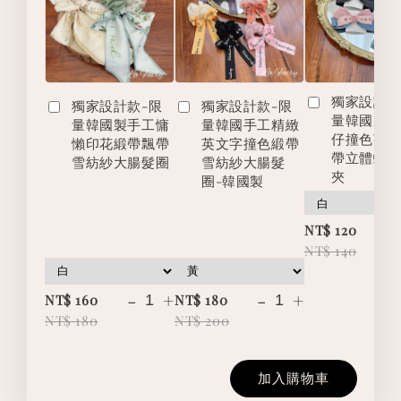
獨家設計款
獨家設計款-限
獨家設計款-限
量韓國製
量韓國製手工慵
量韓國手工精緻
仔撞色英
懶印花緞帶飄帶
英文字撞色緞帶
帶立體蝴
雪紡紗大腸髮圈
雪紡紗大腸髮
夾
圈-韓國製
-
NT$ 120
NT$ 140
-
+
-
+
NT$ 160
NT$ 180
NT$ 180
NT$ 200
加入購物車