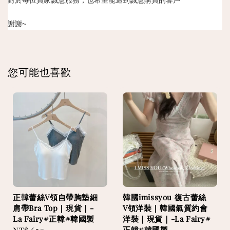
對於每位買家誠意服務，也希望能遇到誠意購買的客戶
謝謝~
您可能也喜歡
正韓蕾絲V領自帶胸墊細
韓國imissyou 復古蕾絲
肩帶Bra Top｜現貨｜-
V領洋裝｜韓國氣質約會
La Fairy#正韓#韓國製
洋裝｜現貨｜-La Fairy#
正韓#韓國製