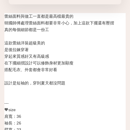
蕾絲面料與做工一直都是最高檔最貴的
韓國師傅處理蕾絲面料都要非常小心，加上這款下擺還有壓摺
真的每個細節都是一份工
這款蕾絲洋裝超級美的
是後拉鍊穿著
穿起來質感好又有高級感
在下擺細摺設計可以修飾身材更加顯瘦
搭配毛衣、外套都會非常好看
設計是短袖的，穿到夏天都沒問題
---
🧡size
肩寬：36
袖長：26
臂寬：23