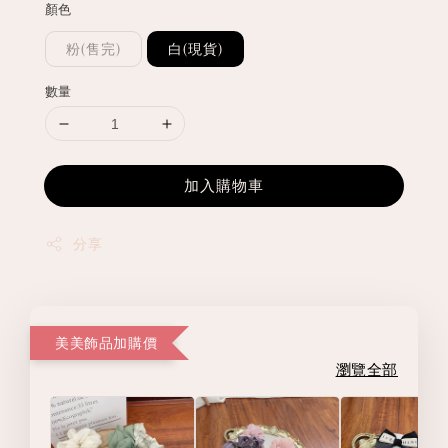
顏色
粉(售完)
白(現貨)
數量
加入購物車
分享
美美飾品加購價
瀏覽全部