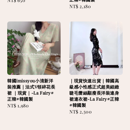
Regular
NT$ 650
Regular
NT$ 2,180
price
price
韓國imissyou小清新洋
｜現貨快速出貨｜韓國高
裝推薦｜法式V領碎花長
級感小性感正式超美細緻
裙 ｜現貨｜-La Fairy#
睫毛蕾絲顯瘦長洋裝連身
正韓#韓國製
裙連衣裙-La Fairy#正韓
#韓國製
Regular
NT$ 1,980
Regular
NT$ 2,500
price
price