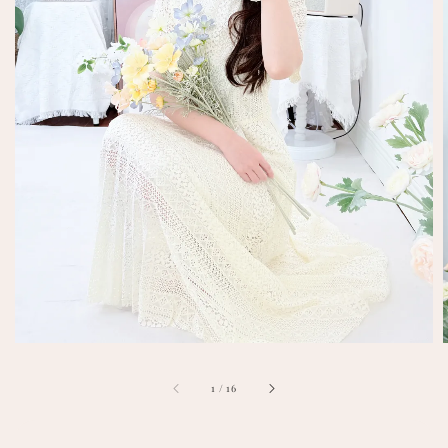
1
/
16