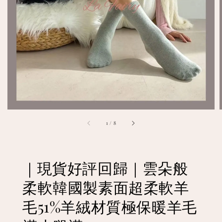
1
/
8
｜現貨好評回歸｜雲朵般
柔軟韓國製素面超柔軟羊
毛51%羊絨材質極保暖羊毛