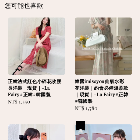
您可能也喜歡
正韓法式紅色小碎花收腰
韓國imissyou仙氣水彩
長洋裝｜現貨｜-La
花洋裝｜約會必備溫柔款
Fairy#正韓#韓國製
｜現貨｜-La Fairy#正韓
#韓國製
Regular
NT$ 1,550
Regular
NT$ 1,780
price
price
優惠