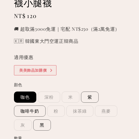
襪小腿襪
Regular
NT$ 120
price
🚚 超取滿3000免運｜宅配 NT$250（滿2萬免運）
🇰🇷 韓國東大門空運正韓商品
適用優惠
美美飾品加購價
顏色
咖色
深粉
米
紫
咖啡牛奶
粉
抹茶綠
燕麥
灰
黑
數量