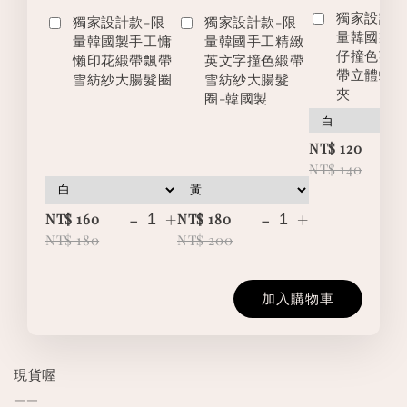
獨家設計款
獨家設計款-限
獨家設計款-限
量韓國製
量韓國製手工慵
量韓國手工精緻
仔撞色英
懶印花緞帶飄帶
英文字撞色緞帶
帶立體蝴
雪紡紗大腸髮圈
雪紡紗大腸髮
夾
圈-韓國製
-
NT$ 120
NT$ 140
-
+
-
+
NT$ 160
NT$ 180
NT$ 180
NT$ 200
加入購物車
現貨喔
——