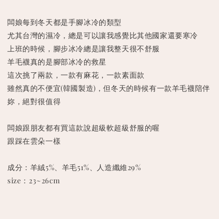
闆娘每到冬天都是手腳冰冷的類型
尤其台灣的濕冷，總是可以讓我感覺比其他國家還要寒冷
上班的時候，腳步冰冷總是讓我整天很不舒服
羊毛襪真的是腳部冰冷的救星
這次挑了兩款，一款有麻花，一款素面款
雖然真的不便宜(韓國製造)，但冬天的時候有一款羊毛襪陪伴
妳，絕對很值得
闆娘跟朋友都有買這款說超級軟超級舒服的喔
跟踩在雲朵一樣
成分：羊絨5%、羊毛51%、人造纖維29%
size：23~26cm