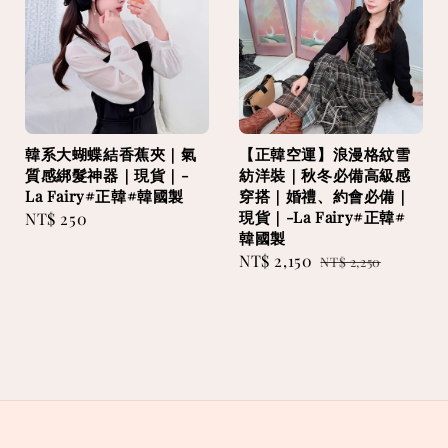
韓系大蝴蝶結香蕉夾｜氣
【正韓空運】浪漫格紋雪
質感綁髮神器｜現貨｜-
紡洋裝｜秋冬必備高級感
La Fairy#正韓#韓國製
穿搭｜婚禮、約會必備｜
現貨｜-La Fairy#正韓#
Regular
NT$ 250
韓國製
price
Sale
NT$ 2,150
Regular
NT$ 2,250
price
price