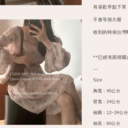
有喜歡早點下單
不會等很久喔
收到的時候台灣
**已經有跟韓
---
Size
胸寬：45公分
臂寬：24公分
袖圍：12~24公
袖長：60公分