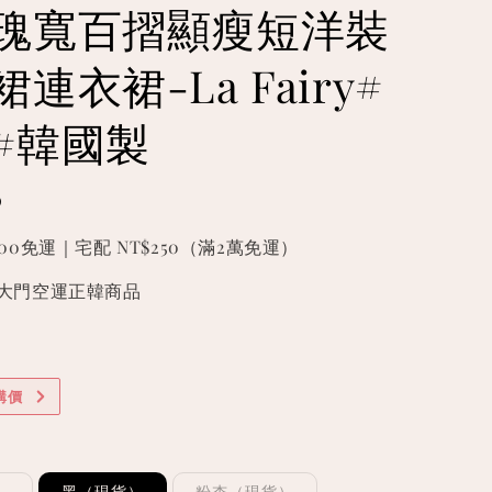
瑰寬百摺顯瘦短洋裝
連衣裙-La Fairy#
#韓國製
0
000免運｜宅配 NT$250（滿2萬免運）
國東大門空運正韓商品
購價
）
黑（現貨）
粉杏（現貨）