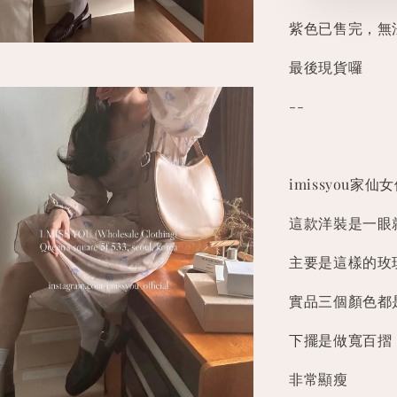
紫色已售完，無
最後現貨囉
--
imissyou家
這款洋裝是一眼
主要是這樣的玫
實品三個顏色都
下擺是做寬百摺
非常顯瘦