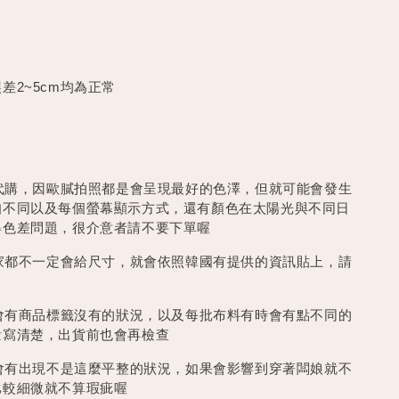
差2~5cm均為正常
買代購，因歐膩拍照都是會呈現最好的色澤，但就可能會發生
知不同以及每個螢幕顯示方式，還有顏色在太陽光與不同日
得色差問題，很介意者請不要下單喔
每家都不一定會給尺寸，就會依照韓國有提供的資訊貼上，請
時會有商品標籤沒有的狀況，以及每批布料有時會有點不同的
量寫清楚，出貨前也會再檢查
線會有出現不是這麼平整的狀況，如果會影響到穿著闆娘就不
比較細微就不算瑕疵喔