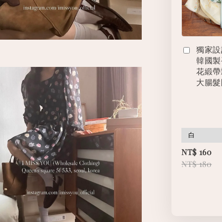
獨家設
韓國製
花緞帶
大腸髮
NT$ 160
NT$ 180