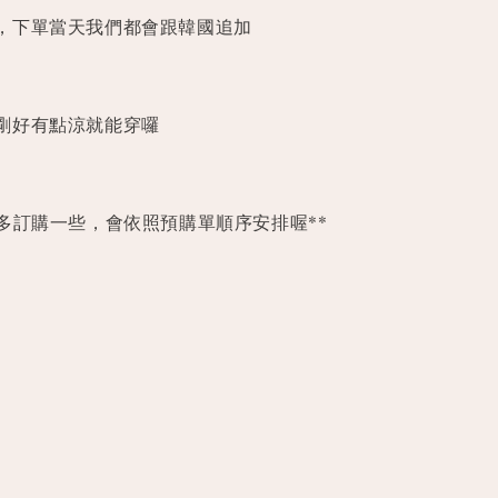
，下單當天我們都會跟韓國追加
剛好有點涼就能穿囉
國多訂購一些，會依照預購單順序安排喔**
分