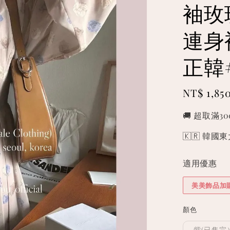
袖玫
連身裙
正韓
Regular
NT$ 1,85
price
🚚 超取滿3
🇰🇷 韓
適用優惠
美美飾品加
顏色
紫(已售完