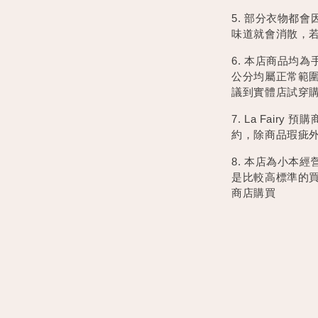
5. 部分衣物都
味道就會消散，
6. 本店商品均
公分均屬正常範
議到實體店試穿
7. La Fai
約，除商品瑕疵
8. 本店為小本
是比較高標準的
商店購買