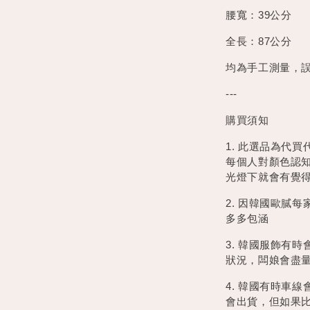
腰寬：39公分
全長：87公分
均為手工測量，誤
---
購買須知
1. 此選品為代
每個人對顏色認
光燈下就會有覺
2. 因韓國歐膩
多多包涵
3. 韓國服飾有
狀況，闆娘會盡
4. 韓國有時車
會出貨，但如果