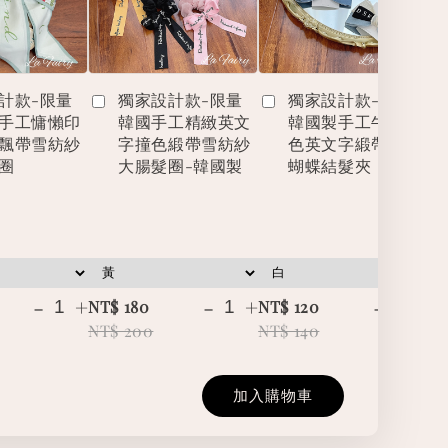
計款-限量
獨家設計款-限量
獨家設計款-限量
手工慵懶印
韓國手工精緻英文
韓國製手工牛仔撞
飄帶雪紡紗
字撞色緞帶雪紡紗
色英文字緞帶立體
圈
大腸髮圈-韓國製
蝴蝶結髮夾
-
+
-
+
-
+
NT$ 180
NT$ 120
NT
NT$ 200
NT$ 140
NT
加入購物車