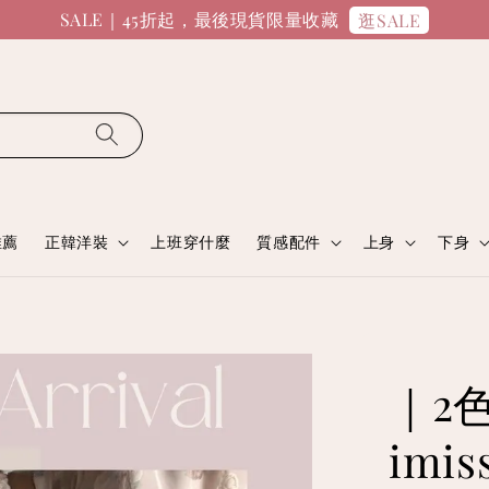
SALE｜45折起，最後現貨限量收藏
逛SALE
推薦
正韓洋裝
上班穿什麼
質感配件
上身
下身
｜2
imi