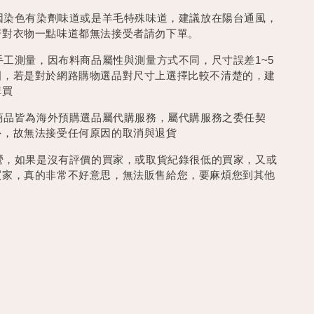
會因染色有染劑味道或是羊毛特殊味道，建議放在陽台通風，
若對衣物一點味道都無法接受者請勿下單。
為手工測量，因布料商品屬性與測量方式不同，尺寸誤差1~5
圍，若是對於網路購物選品對尺寸上選擇比較不清楚的，建
購買
ry 預購商品皆為海外預購選品屬代購服務，屬代購服務之委任契
外，故無法接受任何原因的取消與退貨
經營，如果是沒有評價的買家，或取貨紀錄很低的買家，又或
買家，真的非常不好意思，無法販售給您，要麻煩您到其他