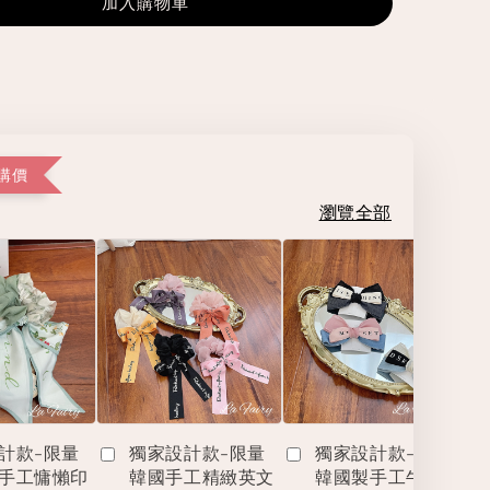
加入購物車
購價
瀏覽全部
計款-限量
獨家設計款-限量
獨家設計款-限量
手工慵懶印
韓國手工精緻英文
韓國製手工牛仔撞