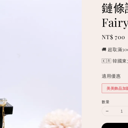
鏈條
Fai
Regular
NT$ 700
price
🚚 超取滿3
🇰🇷 韓
適用優惠
美美飾品加
數量