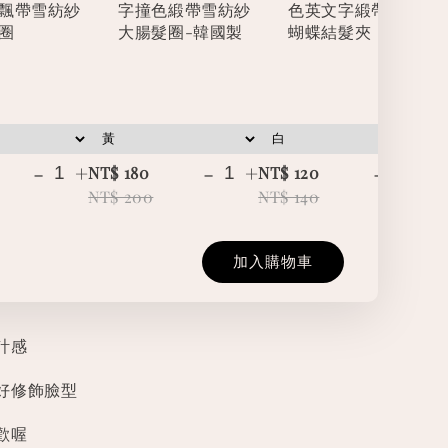
飄帶雪紡紗
字撞色緞帶雪紡紗
色英文字緞帶立體
圈
大腸髮圈-韓國製
蝴蝶結髮夾
-
+
-
+
-
+
NT$ 180
NT$ 120
NT
NT$ 200
NT$ 140
NT
加入購物車
計感
好修飾臉型
歡喔