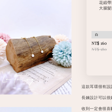
花緞帶
大腸髮
NT$ 160
NT$ 180
這款耳環很有設
長鍊設計可以很
收到一定會很喜