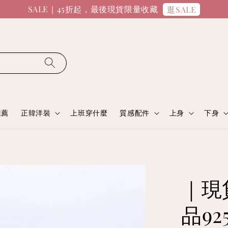
SALE｜45折起，最後現貨限量收藏
逛SALE
推薦
正韓洋裝
上班穿什麼
質感配件
上身
下身
｜現
品9