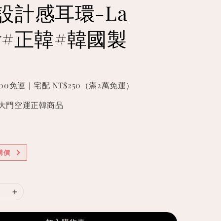
設計感耳環-La
ry#正韓#韓國製
000免運｜宅配 NT$250（滿2萬免運）
國東大門空運正韓商品
購價