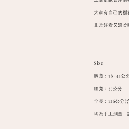
大家有自己的襯
非常好看又溫柔
---
Size
胸寬：36~44公
腰寬：35公分
全長：126公分(
均為手工測量，誤
---