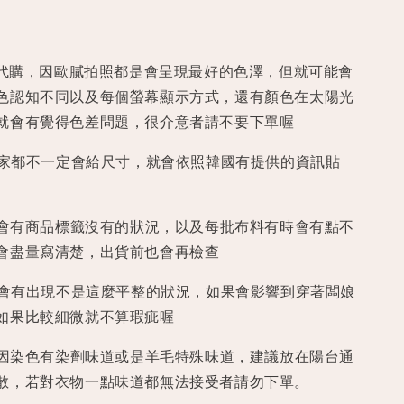
代買代購，因歐膩拍照都是會呈現最好的色澤，但就可能會
色認知不同以及每個螢幕顯示方式，還有顏色在太陽光
就會有覺得色差問題，很介意者請不要下單喔
膩每家都不一定會給尺寸，就會依照韓國有提供的資訊貼
有時會有商品標籤沒有的狀況，以及每批布料有時會有點不
會盡量寫清楚，出貨前也會再檢查
車線會有出現不是這麼平整的狀況，如果會影響到穿著闆娘
如果比較細微就不算瑕疵喔
都會因染色有染劑味道或是羊毛特殊味道，建議放在陽台通
散，若對衣物一點味道都無法接受者請勿下單。