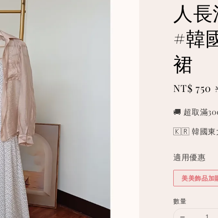
人長洋
#韓
裙
Sale
NT$ 750
price
🚚 超取滿3
🇰🇷 韓
適用優惠
美美飾品加
數量