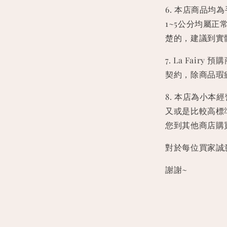
6. 本店商品
1~5公分均屬
楚的，建議到實
7. La Fa
契約，除商品瑕
8. 本店為小
又或是比較高標
您到其他商店購
對於每位買家誠
謝謝~