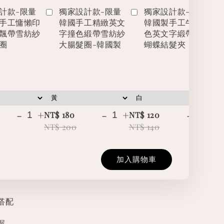
計款-限量
獨家設計款-限量
獨家設計款-限量
手工慵懶印
韓國手工精緻英文
韓國製手工牛仔撞
飄帶雪紡紗
字撞色緞帶雪紡紗
色英文字緞帶立體
圈
大腸髮圈-韓國製
蝴蝶結髮夾
-
+
-
+
-
+
NT$ 180
NT$ 120
NT
NT$ 200
NT$ 140
NT
加入購物車
搭配
喔