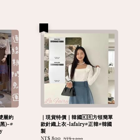
優惠
雙層約
｜現貨特價｜韓國🇰🇷方領簡單
)-#
款針織上衣-lafairy#正韓#韓國
y
製
Sale
NT$ 800
Regular
NT$ 1,200