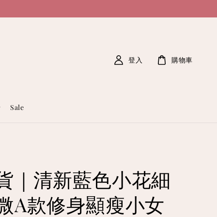
登入
購物車
Sale
貨｜清新藍色小花細
微A款修身顯瘦小女