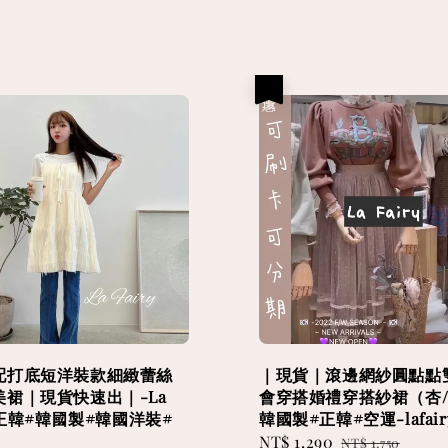
優惠
配打底短洋裝款細緻蕾絲
｜現貨｜滾邊網紗圓點點
美裙｜現貨快速出｜-La
會穿搭婚禮穿搭紗裙（杏/黑
y#正韓#韓國製#韓國洋裝#
韓國製#正韓#空運-lafair
Sale
NT$ 1,290
Regular
NT$ 1,750