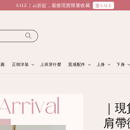
SALE｜45折起，最後現貨限量收藏
逛SALE
推薦
正韓洋裝
上班穿什麼
質感配件
上身
下身
｜現
肩帶