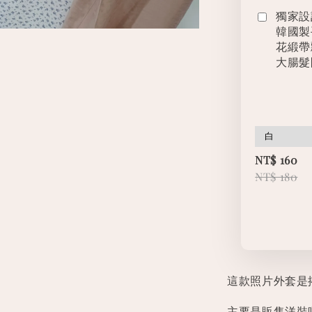
獨家設
韓國製
花緞帶
大腸髮
NT$ 160
NT$ 180
這款照片外套是
主要是販售洋裝