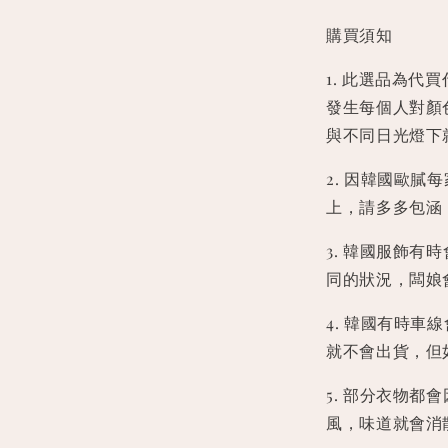
購買須知
1. 此選品為
發生每個人對顏
與不同日光燈下
2. 因韓國歐
上，請多多包涵
3. 韓國服飾
同的狀況，闆娘
4. 韓國有時
就不會出貨，但
5. 部分衣物
風，味道就會消