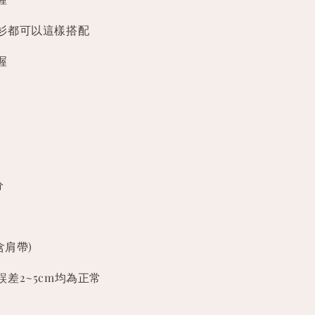
衫都可以這樣搭配
喔
分
含肩帶)
差2~5cm均為正常