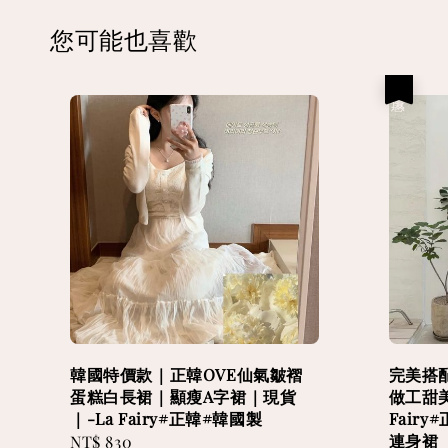
您可能也喜歡
優惠
韓國特價款｜正韓OVE仙氣皺褶
完美搭
蛋糕白長裙｜顯瘦A字裙｜現貨
做工甜
｜-La Fairy#正韓#韓國製
Fair
連身裙
Regular
NT$ 830