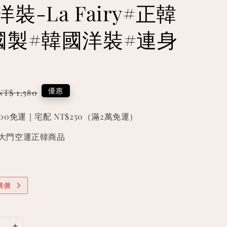
裝-La Fairy#正韓
國製#韓國洋裝#連身
Regular
優惠
NT$ 1,580
price
000免運｜宅配 NT$250（滿2萬免運）
國東大門空運正韓商品
購價