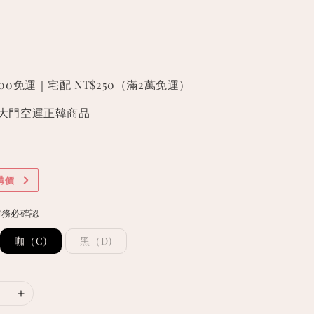
000免運｜宅配 NT$250（滿2萬免運）
國東大門空運正韓商品
購價
前務必確認
咖（C)
黑（D)