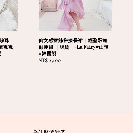
款珍珠
仙女感蕾絲拼接長裙｜輕盈飄逸
腿襪襪
顯瘦裙 ｜現貨｜-La Fairy#正韓
製
#韓國製
Regular
NT$ 2,100
price
為什麼選我們