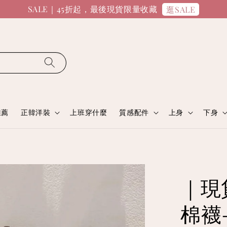
SALE｜45折起，最後現貨限量收藏
逛SALE
推薦
正韓洋裝
上班穿什麼
質感配件
上身
下身
｜現
棉襪