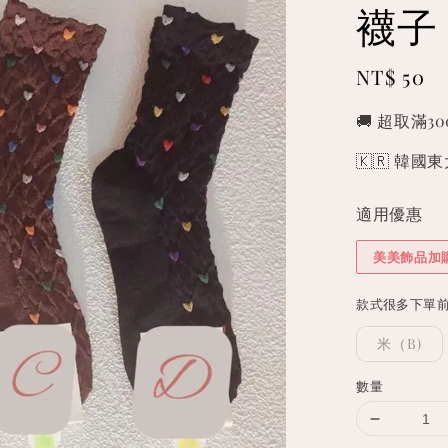
襪子
Regular
NT$ 50
price
🚚 超取滿3
🇰🇷 韓
適用優惠
美美飾品加
款式很多下單
米（B)
數量