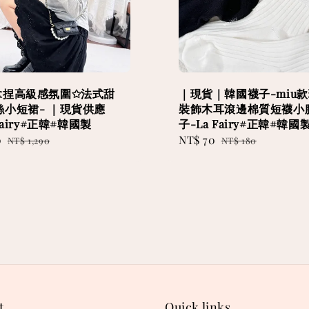
拿捏高級感氛圍✩法式甜
｜現貨｜韓國襪子-miu
絲小短裙- ｜現貨供應
裝飾木耳滾邊棉質短襪小
Fairy#正韓#韓國製
子-La Fairy#正韓#韓國
0
Regular
Sale
NT$ 70
Regular
NT$ 1,290
NT$ 180
price
price
price
t
Quick links