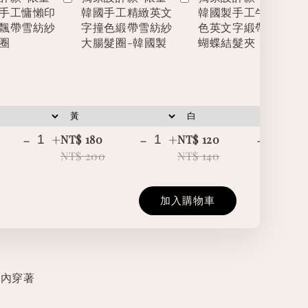
手工慵懶印
韓國手工精緻英文
韓國製手工牛仔撞
飄帶雪紡紗
字撞色緞帶雪紡紗
色英文字緞帶立體
圈
大腸髮圈-韓國製
蝴蝶結髮夾
-
+
-
+
-
+
NT$ 180
NT$ 120
NT
NT$ 200
NT$ 140
NT
加入購物車
以內穿著