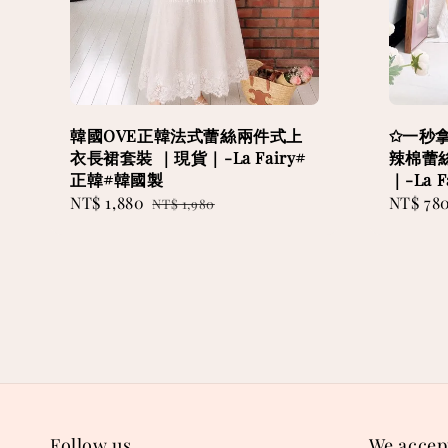
韓國OVE正韓法式蕾絲兩件式上
✩一秒
衣長裙套裝 ｜現貨｜-La Fairy#
辣棉蕾
正韓#韓國製
｜-La 
Sale
NT$ 1,880
Regular
Sale
NT$ 78
NT$ 1,980
price
price
price
Follow us
We accep