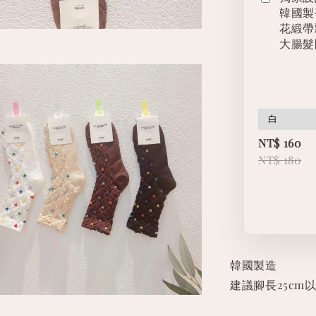
韓國製
花緞帶
大腸髮
NT$ 160
NT$ 180
韓國製造
建議腳長25cm