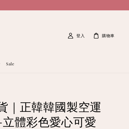
登入
購物車
Sale
貨｜正韓韓國製空運
-立體彩色愛心可愛