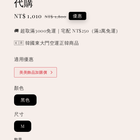
代購
Sale
NT$ 1,010
Regular
優惠
NT$ 1,800
price
price
🚚 超取滿3000免運｜宅配 NT$250（滿2萬免運）
🇰🇷 韓國東大門空運正韓商品
適用優惠
美美飾品加購價
顏色
黑色
尺寸
M
數量