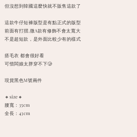
但沒想到韓國這麼快就不販售這款了
這款牛仔短褲版型是有點正式的版型
前面有打摺,微A款有修飾不會太寬大
不是超短款，是外面比較少有的樣式
搭毛衣 都會很好看
可惜闆娘太胖穿不下🥲
現貨黑色M號兩件
🔸size🔸
腰寬：35cm
全長：43cm