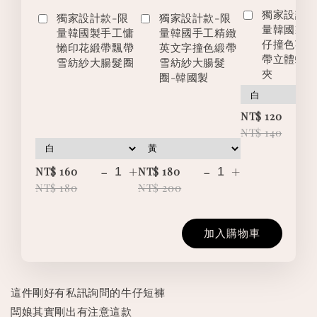
獨家設計款
獨家設計款-限
獨家設計款-限
量韓國製
量韓國製手工慵
量韓國手工精緻
仔撞色英
懶印花緞帶飄帶
英文字撞色緞帶
帶立體蝴
雪紡紗大腸髮圈
雪紡紗大腸髮
夾
圈-韓國製
-
NT$ 120
NT$ 140
-
+
-
+
NT$ 160
NT$ 180
NT$ 180
NT$ 200
加入購物車
這件剛好有私訊詢問的牛仔短褲
闆娘其實剛出有注意這款