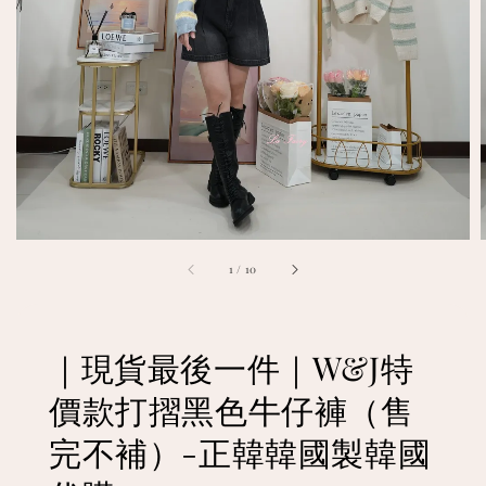
1
/
10
｜現貨最後一件｜W&J特
價款打摺黑色牛仔褲（售
完不補）-正韓韓國製韓國