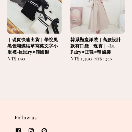
｜現貨快速出貨｜學院風
韓系顯瘦洋裝｜高腰設計
黑色蝴蝶結草寫英文字小
款有口袋｜現貨｜-La
腿襪-lafairy#韓國製
Fairy#正韓#韓國製
Regular
NT$ 150
Sale
NT$ 1,390
Regular
NT$ 1,790
price
price
price
Follow us