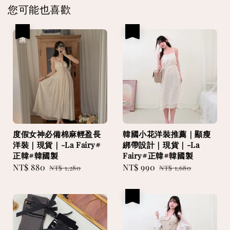
您可能也喜歡
優惠
優惠
度假女神必備棉麻輕盈長
韓國小花洋裝推薦｜顯瘦
洋裝｜現貨｜-La Fairy#
綁帶設計｜現貨｜-La
正韓#韓國製
Fairy#正韓#韓國製
Sale
NT$ 880
Regular
Sale
NT$ 990
Regular
NT$ 1,280
NT$ 1,680
price
price
price
price
優惠