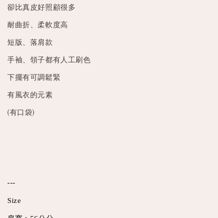
卻比真皮好照顧很多
耐曲折、柔軟度高
短版、落肩款
手袖、領子都有人工刷色
下擺有可調鬆緊
有風衣的元素
(有口袋)
---
Size