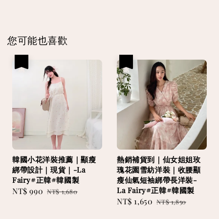
您可能也喜歡
優惠
優惠
韓國小花洋裝推薦｜顯瘦
熱銷補貨到｜仙女姐姐玫
綁帶設計｜現貨｜-La
瑰花園雪紡洋裝｜收腰顯
Fairy#正韓#韓國製
瘦仙氣短袖綁帶長洋裝-
La Fairy#正韓#韓國製
Sale
NT$ 990
Regular
NT$ 1,680
Sale
NT$ 1,650
Regular
price
price
NT$ 1,850
price
price