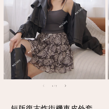
1
/
7
短版復古炸街機車皮外套