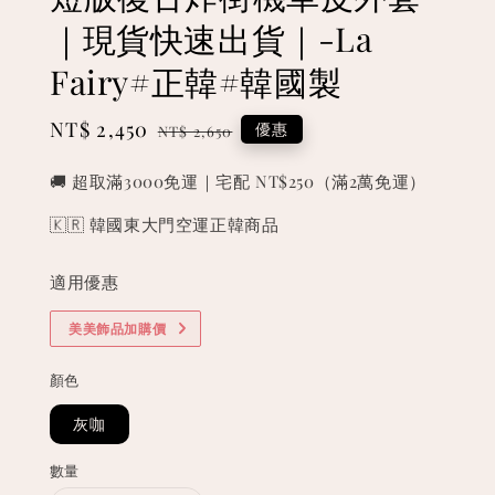
｜現貨快速出貨｜-La
Fairy#正韓#韓國製
Sale
NT$ 2,450
Regular
優惠
NT$ 2,650
price
price
🚚 超取滿3000免運｜宅配 NT$250（滿2萬免運）
🇰🇷 韓國東大門空運正韓商品
適用優惠
美美飾品加購價
顏色
灰咖
數量