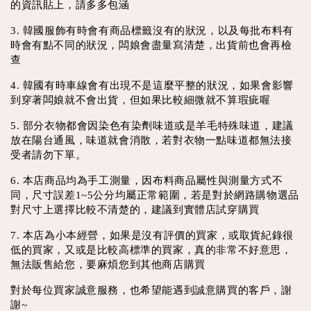
的資訊貼上，請多多包涵
3. 韓國服飾有時會有商品標籤沒有的狀況，以及每批布料有
時會有點不同的狀況，闆娘會盡量寫清楚，出貨前也會再檢
查
4. 韓國有時車線會有出現不是這麼平整的狀況，如果會影響
到穿著闆娘就不會出貨，但如果比較細微就不算瑕疵喔
5. 部分衣物都會因染色有染劑味道或是羊毛特殊味道，建議
放在陽台通風，味道就會消散，若對衣物一點味道都無法接
受者請勿下單。
6. 本店商品均為手工測量，因布料商品屬性與測量方式不
同，尺寸誤差1~5公分均屬正常範圍，若是對於網路購物選品
對尺寸上選擇比較不清楚的，建議到實體店試穿購買
7. 本店為小本經營，如果是沒有評價的買家，或取貨紀錄很
低的買家，又或是比較高標準的買家，真的非常不好意思，
無法販售給您，要麻煩您到其他商店購買
對於每位買家誠意服務，也希望能遇到誠意購買的客戶，謝
謝~