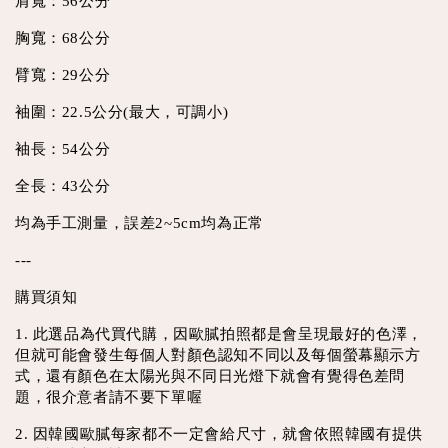
肩寬：56公分
胸寬：68公分
臂寬：29公分
袖圍：22.5公分(最大，可調小)
袖長：54公分
全長：43公分
均為手工測量，誤差2~5cm均為正常
---
購買須知
1. 此選品為代買代購，因歐膩拍照都是會呈現最好的色澤，
但就可能會發生每個人對顏色認知不同以及每個螢幕顯示方
式，還有顏色在太陽光與不同日光燈下就會有覺得色差問
題，很介意者請不要下單喔
2. 因韓國歐膩每家都不一定會給尺寸，就會依照韓國有提供