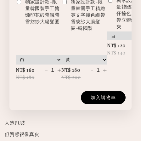
獨家設計款-限
獨家設計款-限
量韓國製
量韓國製手工慵
量韓國手工精緻
仔撞色英
懶印花緞帶飄帶
英文字撞色緞帶
帶立體蝴
雪紡紗大腸髮圈
雪紡紗大腸髮
夾
圈-韓國製
-
NT$ 120
NT$ 140
-
+
-
+
NT$ 160
NT$ 180
NT$ 180
NT$ 200
加入購物車
人造PU皮
但質感很像真皮