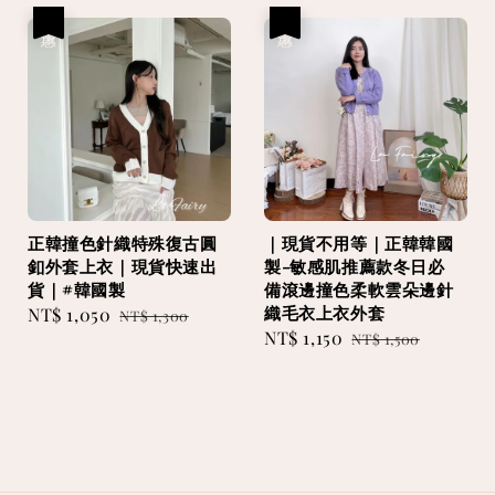
優惠
優惠
正韓撞色針織特殊復古圓
｜現貨不用等｜正韓韓國
釦外套上衣｜現貨快速出
製-敏感肌推薦款冬日必
貨｜#韓國製
備滾邊撞色柔軟雲朵邊針
織毛衣上衣外套
Sale
NT$ 1,050
Regular
NT$ 1,300
Sale
NT$ 1,150
Regular
price
price
NT$ 1,500
price
price