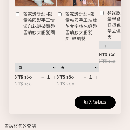
獨家設計款
獨家設計款-限
獨家設計款-限
量韓國製
量韓國製手工慵
量韓國手工精緻
仔撞色英
懶印花緞帶飄帶
英文字撞色緞帶
帶立體蝴
雪紡紗大腸髮圈
雪紡紗大腸髮
夾
圈-韓國製
-
NT$ 120
NT$ 140
-
+
-
+
NT$ 160
NT$ 180
NT$ 180
NT$ 200
加入購物車
雪紡材質的套裝