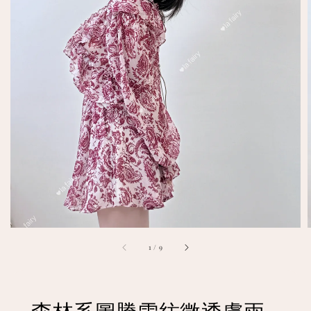
1
/
9
森林系圖騰雪紡微透膚兩