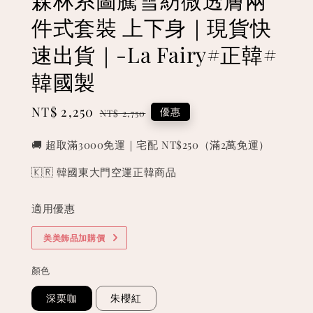
件式套裝 上下身｜現貨快
速出貨｜-La Fairy#正韓#
韓國製
Sale
NT$ 2,250
Regular
優惠
NT$ 2,750
price
price
🚚 超取滿3000免運｜宅配 NT$250（滿2萬免運）
🇰🇷 韓國東大門空運正韓商品
適用優惠
美美飾品加購價
顏色
深栗咖
朱櫻紅