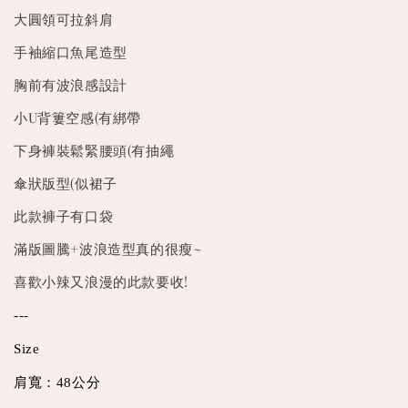
大圓領可拉斜肩
手袖縮口魚尾造型
胸前有波浪感設計
小U背簍空感(有綁帶
下身褲裝鬆緊腰頭(有抽繩
傘狀版型(似裙子
此款褲子有口袋
滿版圖騰+波浪造型真的很瘦~
喜歡小辣又浪漫的此款要收!
---
Size
肩寬：48公分