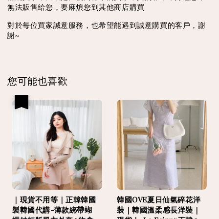
無法販售給您，要麻煩您到其他商店購買
對於每位買家誠意服務，也希望能遇到誠意購買的客戶，謝
謝~
您可能也喜歡
優惠
｜現貨不用等｜正韓韓國
韓國OVE夏日仙氣碎花洋
製韓國代購-薄款綁帶蝴
裝｜韓國溫柔感長洋裝｜