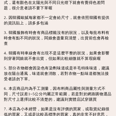
式，還有顏色在太陽光與不同日光燈下就會有覺得色差問
題，很介意者請不要下單喔
2. 因韓國歐膩每家都不一定會給尺寸，就會依照韓國有提供
的資訊貼上，請多多包涵
3. 韓國服飾有時會有商品標籤沒有的狀況，以及每批布料有
時會有點不同的狀況，闆娘會盡量寫清楚，出貨前也會再檢
查
4. 韓國有時車線會有出現不是這麼平整的狀況，如果會影響
到穿著闆娘就不會出貨，但如果比較細微就不算瑕疵喔
5. 部分衣物都會因染色有染劑味道或是羊毛特殊味道，建議
放在陽台通風，味道就會消散，若對衣物一點味道都無法接
受者請勿下單。
6. 本店商品均為手工測量，因布料商品屬性與測量方式不
同，尺寸誤差1~5公分均屬正常範圍，若是對於網路購物選品
對尺寸上選擇比較不清楚的，建議到實體店試穿購買
7. 本店為小本經營，如果是沒有評價的買家，或取貨紀錄很
低的買家，又或是比較高標準的買家，真的非常不好意思，