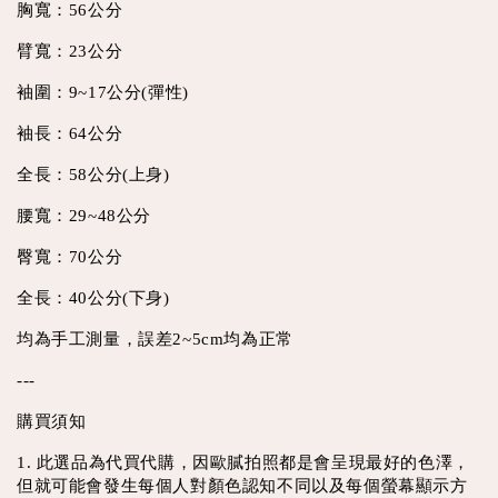
胸寬：56公分
臂寬：23公分
袖圍：9~17公分(彈性)
袖長：64公分
全長：58公分(上身)
腰寬：29~48公分
臀寬：70公分
全長：40公分(下身)
均為手工測量，誤差2~5cm均為正常
---
購買須知
1. 此選品為代買代購，因歐膩拍照都是會呈現最好的色澤，
但就可能會發生每個人對顏色認知不同以及每個螢幕顯示方