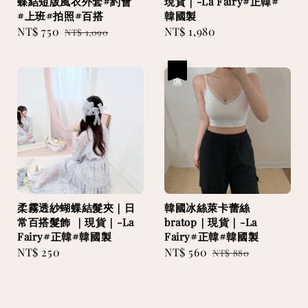
蝶結短版風衣外套#約會
現貨｜-La Fairy#正韓#
#上班#拍照#百搭
韓國製
Sale
NT$ 750
Regular
Regular
NT$ 1,980
NT$ 1,090
price
price
price
優惠
柔霧透紗蝴蝶結髮夾｜日
韓國冰絲萊卡蕾絲
常百搭髮飾 ｜現貨｜-La
bratop｜現貨｜-La
Fairy#正韓#韓國製
Fairy#正韓#韓國製
Regular
NT$ 250
Sale
NT$ 560
Regular
NT$ 880
price
price
price