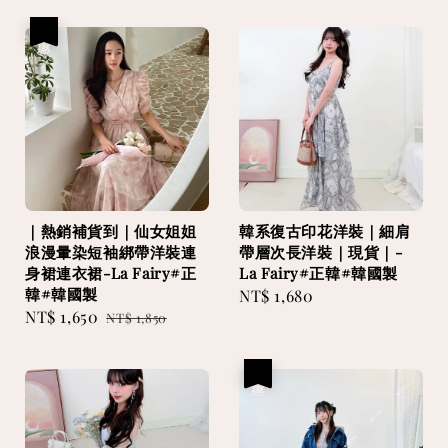
優惠
｜熱銷補貨到｜仙女姐姐
韓系復古印花洋裝｜細肩
浪漫暈染短袖綁帶洋裝連
帶層次長洋裝｜現貨｜-
身裙連衣裙-La Fairy#正
La Fairy#正韓#韓國製
韓#韓國製
Regular
NT$ 1,680
Sale
NT$ 1,650
Regular
NT$ 1,850
price
price
price
優惠