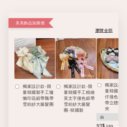
美美飾品加購價
瀏覽全部
獨家設計款
獨家設計款-限
獨家設計款-限
量韓國製
量韓國製手工慵
量韓國手工精緻
仔撞色英
懶印花緞帶飄帶
英文字撞色緞帶
帶立體蝴
雪紡紗大腸髮圈
雪紡紗大腸髮
夾
圈-韓國製
-
NT$ 120