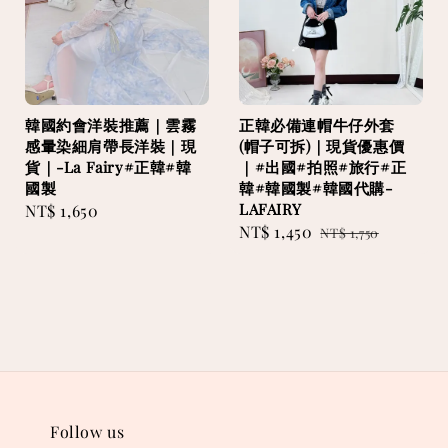
韓國約會洋裝推薦｜雲霧
正韓必備連帽牛仔外套
感暈染細肩帶長洋裝｜現
(帽子可拆)｜現貨優惠價
貨｜-La Fairy#正韓#韓
｜#出國#拍照#旅行#正
國製
韓#韓國製#韓國代購-
LAFAIRY
Regular
NT$ 1,650
Sale
NT$ 1,450
Regular
price
NT$ 1,750
price
price
Follow us