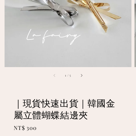
1
/
5
｜現貨快速出貨｜韓國金
屬立體蝴蝶結邊夾
Regular
NT$ 300