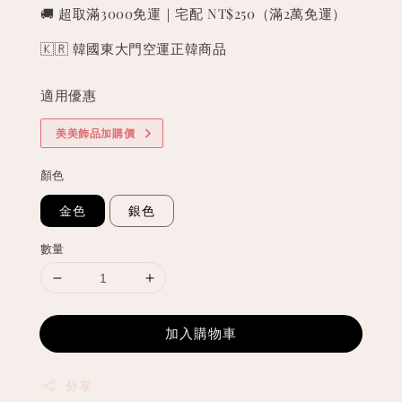
price
🚚 超取滿3000免運｜宅配 NT$250（滿2萬免運）
🇰🇷 韓國東大門空運正韓商品
適用優惠
美美飾品加購價
顏色
金色
銀色
數量
加入購物車
分享