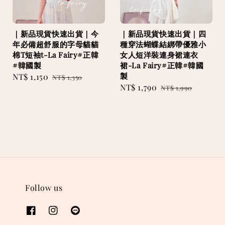
｜新品現貨快速出貨｜今
｜新品現貨快速出貨｜四
年必備超舒服的字母貓貓
種穿法蝴蝶結綁帶優雅小
棉T短袖t-La Fairy#正韓
女人短洋裝連身裙連衣
#韓國製
裙-La Fairy#正韓#韓國
製
Sale
NT$ 1,150
Regular
NT$ 1,350
Sale
NT$ 1,790
Regular
price
price
NT$ 1,990
price
price
Follow us