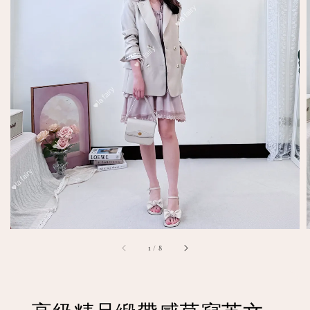
1
/
8