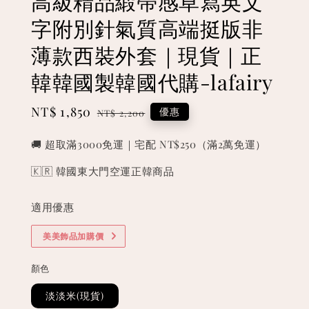
高級精品緞帶感草寫英文
字附別針氣質高端挺版非
薄款西裝外套｜現貨｜正
韓韓國製韓國代購-lafairy
Sale
NT$ 1,850
Regular
優惠
NT$ 2,200
price
price
🚚 超取滿3000免運｜宅配 NT$250（滿2萬免運）
🇰🇷 韓國東大門空運正韓商品
適用優惠
美美飾品加購價
顏色
淡淡米(現貨)