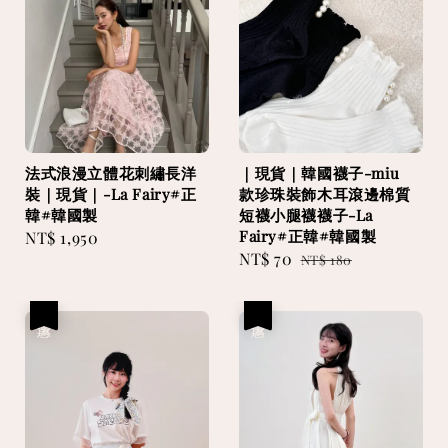
法式浪漫立體花刺繡長洋
｜現貨｜韓國襪子-miu
裝｜現貨｜-La Fairy#正
款珍珠裝飾木耳滾邊棉質
韓#韓國製
短襪小腿襪襪子-La
Fairy#正韓#韓國製
Regular
NT$ 1,950
Sale
NT$ 70
Regular
price
NT$ 180
price
price
優惠
優惠