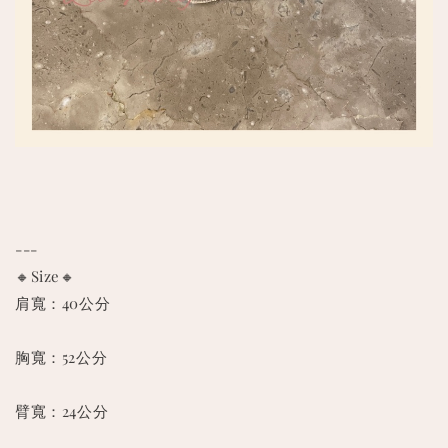
---
🔸Size🔸
肩寬：40公分
胸寬：52公分
臂寬：24公分