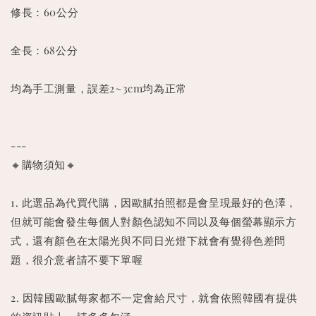
修長：60公分
全長：68公分
均為手工測量，誤差2~3cm均為正常
---
🔸購物須知🔸
1. 此選品為代買代購，因歐膩拍照都是會呈現最好的色澤，
但就可能會發生每個人對顏色認知不同以及每個螢幕顯示方
式，還有顏色在太陽光與不同日光燈下就會有覺得色差問
題，很介意者請不要下單喔
2. 因韓國歐膩每家都不一定會給尺寸，就會依照韓國有提供