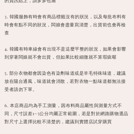
的資訊貼上，請多多包涵
3. 韓國服飾有時會有商品標籤沒有的狀況，以及每批布料有
時會有點不同的狀況，闆娘會盡量寫清楚，出貨前也會再檢
查
4. 韓國有時車線會有出現不是這麼平整的狀況，如果會影響
到穿著闆娘就不會出貨，但如果比較細微就不算瑕疵喔
5. 部分衣物都會因染色有染劑味道或是羊毛特殊味道，建議
放在陽台通風，味道就會消散，若對衣物一點味道都無法接
受者請勿下單。
6. 本店商品均為手工測量，因布料商品屬性與測量方式不
同，尺寸誤差1~5公分均屬正常範圍，若是對於網路購物選品
對尺寸上選擇比較不清楚的，建議到實體店試穿購買