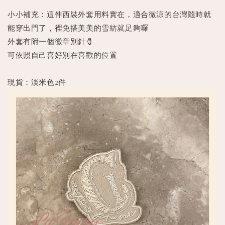
小小補充：這件西裝外套用料實在，適合微涼的台灣隨時就
能穿出門了，裡免搭美美的雪紡就足夠囉
外套有附一個徽章別針🧷
可依照自己喜好別在喜歡的位置
現貨：淡米色2件