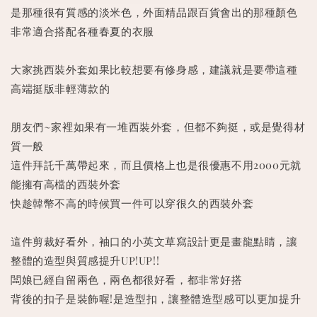
是那種很有質感的淡米色，外面精品跟百貨會出的那種顏色
非常適合搭配各種春夏的衣服
大家挑西裝外套如果比較想要有修身感，建議就是要帶這種
高端挺版非輕薄款的
朋友們~家裡如果有一堆西裝外套，但都不夠挺，或是覺得材
質一般
這件拜託千萬帶起來，而且價格上也是很優惠不用2000元就
能擁有高檔的西裝外套
快趁韓幣不高的時候買一件可以穿很久的西裝外套
這件剪裁好看外，袖口的小英文草寫設計更是畫龍點睛，讓
整體的造型與質感提升UP!UP!!
闆娘已經自留兩色，兩色都很好看，都非常好搭
背後的扣子是裝飾喔!是造型扣，讓整體造型感可以更加提升