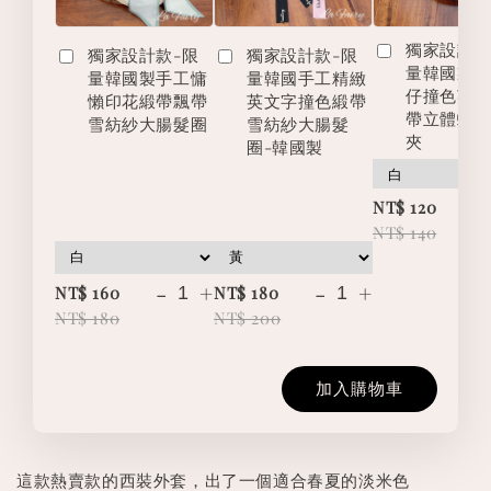
獨家設計款
獨家設計款-限
獨家設計款-限
量韓國製
量韓國製手工慵
量韓國手工精緻
仔撞色英
懶印花緞帶飄帶
英文字撞色緞帶
帶立體蝴
雪紡紗大腸髮圈
雪紡紗大腸髮
夾
圈-韓國製
-
NT$ 120
NT$ 140
-
+
-
+
NT$ 160
NT$ 180
NT$ 180
NT$ 200
加入購物車
這款熱賣款的西裝外套，出了一個適合春夏的淡米色