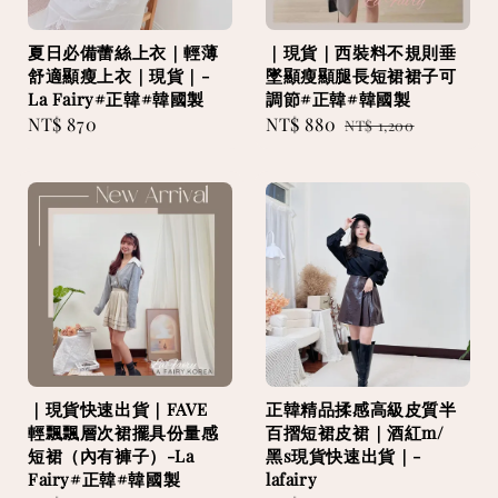
夏日必備蕾絲上衣｜輕薄
｜現貨｜西裝料不規則垂
舒適顯瘦上衣｜現貨｜-
墜顯瘦顯腿長短裙裙子可
La Fairy#正韓#韓國製
調節#正韓#韓國製
Regular
NT$ 870
Sale
NT$ 880
Regular
NT$ 1,200
price
price
price
｜現貨快速出貨｜FAVE
正韓精品揉感高級皮質半
輕飄飄層次裙擺具份量感
百摺短裙皮裙｜酒紅m/
短裙（內有褲子）-La
黑s現貨快速出貨｜-
Fairy#正韓#韓國製
lafairy