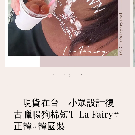
1
/
3
｜現貨在台｜小眾設計復
古臘腸狗棉短T-La Fairy#
正韓#韓國製