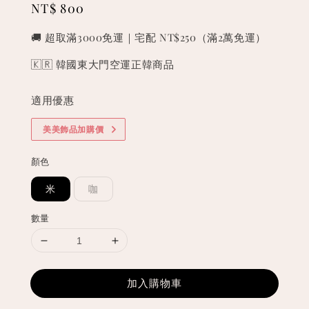
Regular
NT$ 800
price
🚚 超取滿3000免運｜宅配 NT$250（滿2萬免運）
🇰🇷 韓國東大門空運正韓商品
適用優惠
美美飾品加購價
顏色
米
咖
數量
加入購物車