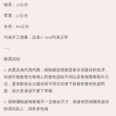
袖長：22公分
臂寬：23公分
全長：60公分
均為手工測量，誤差2~5cm均為正常
---
購買須知
1. 此選品為代買代購，因歐膩拍照都是會呈現最好的色澤，
但就可能會發生每個人對顏色認知不同以及每個螢幕顯示方
式，還有顏色在太陽光與不同日光燈下就會有覺得色差問
題，很介意者請不要下單喔
2. 因韓國歐膩每家都不一定會給尺寸，就會依照韓國有提供
的資訊貼上，請多多包涵