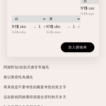
-
NT$ 120
NT$ 140
-
+
-
+
NT$ 160
NT$ 180
NT$ 180
NT$ 200
加入購物車
闆娘對短t的款式會非常龜毛
會以實搭性為優先
再來就是不要奇怪的圖案奇怪的英文字
這款顏色闆娘覺得很適合穿到秋天冬天