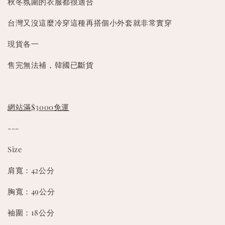
秋冬氛圍的衣服都很適合
台灣又沒這麼冷穿這種再搭個小外套就非常實穿
現貨各一
售完無法補，韓國已斷貨
網站滿$3000免運
---
Size
肩寬：42公分
胸寬：49公分
袖圍：18公分