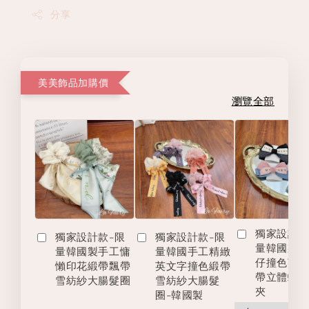
分享
美美飾品加購價
瀏覽全部
獨家設計款
獨家設計款-限
獨家設計款-限
量韓國製
量韓國製手工慵
量韓國手工精緻
仔撞色英
懶印花緞帶飄帶
英文字撞色緞帶
帶立體蝴
雪紡紗大腸髮圈
雪紡紗大腸髮
夾
圈-韓國製