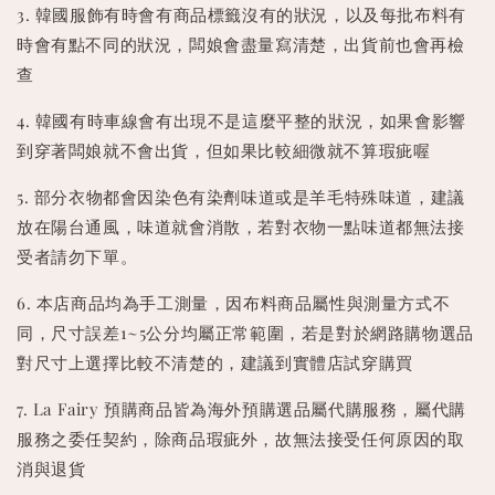
3. 韓國服飾有時會有商品標籤沒有的狀況，以及每批布料有
時會有點不同的狀況，闆娘會盡量寫清楚，出貨前也會再檢
查
4. 韓國有時車線會有出現不是這麼平整的狀況，如果會影響
到穿著闆娘就不會出貨，但如果比較細微就不算瑕疵喔
5. 部分衣物都會因染色有染劑味道或是羊毛特殊味道，建議
放在陽台通風，味道就會消散，若對衣物一點味道都無法接
受者請勿下單。
6. 本店商品均為手工測量，因布料商品屬性與測量方式不
同，尺寸誤差1~5公分均屬正常範圍，若是對於網路購物選品
對尺寸上選擇比較不清楚的，建議到實體店試穿購買
7. La Fairy 預購商品皆為海外預購選品屬代購服務，屬代購
服務之委任契約，除商品瑕疵外，故無法接受任何原因的取
消與退貨