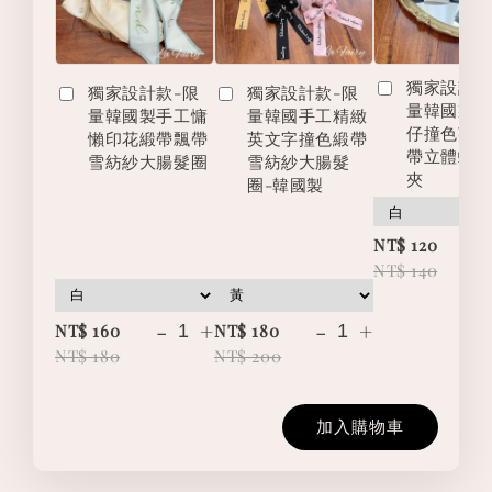
獨家設計款
獨家設計款-限
獨家設計款-限
量韓國製
量韓國製手工慵
量韓國手工精緻
仔撞色英
懶印花緞帶飄帶
英文字撞色緞帶
帶立體蝴
雪紡紗大腸髮圈
雪紡紗大腸髮
夾
圈-韓國製
-
NT$ 120
NT$ 140
-
+
-
+
NT$ 160
NT$ 180
NT$ 180
NT$ 200
加入購物車