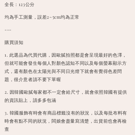
全長：123公分
均為手工測量，誤差2~5cm均為正常
---
購買須知
1. 此選品為代買代購，因歐膩拍照都是會呈現最好的色澤，
但就可能會發生每個人對顏色認知不同以及每個螢幕顯示方
式，還有顏色在太陽光與不同日光燈下就會有覺得色差問
題，很介意者請不要下單喔
2. 因韓國歐膩每家都不一定會給尺寸，就會依照韓國有提供
的資訊貼上，請多多包涵
3. 韓國服飾有時會有商品標籤沒有的狀況，以及每批布料有
時會有點不同的狀況，闆娘會盡量寫清楚，出貨前也會再檢
查