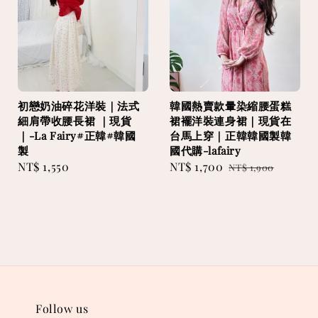
初戀奶油碎花洋裝｜法式
韓國熱賣款暈染縮腰蛋糕
細肩帶收腰長裙 ｜現貨
裙襬洋裝連身裙｜現貨在
｜-La Fairy#正韓#韓國
台馬上穿｜正韓韓國製韓
製
國代購-lafairy
Regular
NT$ 1,550
Sale
NT$ 1,700
Regular
NT$ 1,900
price
price
price
Follow us