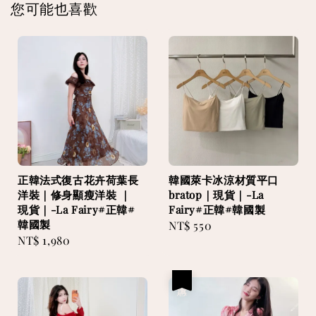
您可能也喜歡
正韓法式復古花卉荷葉長
韓國萊卡冰涼材質平口
洋裝｜修身顯瘦洋裝 ｜
bratop｜現貨｜-La
現貨｜-La Fairy#正韓#
Fairy#正韓#韓國製
韓國製
Regular
NT$ 550
Regular
NT$ 1,980
price
price
優惠