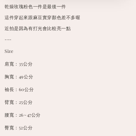
乾燥玫瑰粉色一件是最後一件
這件穿起來跟麻豆實穿顏色差不多喔
近拍是因為有打光會比較亮一點
---
Size
肩寬：35公分
胸寬：49公分
袖長：60公分
臂寬：25公分
腰寬：26~47公分
臀寬：52公分