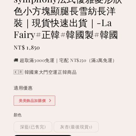
色小方塊顯腿長雪紡長洋
裝｜現貨快速出貨｜-La
Fairy#正韓#韓國製#韓國
Regular
NT$ 1,850
price
🚚 超取滿3000免運｜宅配 NT$250（滿2萬免運）
🇰🇷 韓國東大門空運正韓商品
適用優惠
美美飾品加購價
顏色
深藍(已售完)
灰杏(最後現貨1)