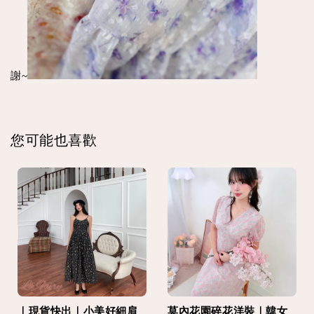
謝~
您可能也喜歡
｜現貨快出｜小美好細肩
莫內花園碎花洋裝｜韓女