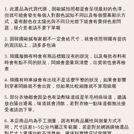
1. 此選品為代買代購，因歐膩拍照都是會呈現最好的色澤，
但就可能會發生每個人對顏色認知不同以及每個螢幕顯示方
式，還有顏色在太陽光與不同日光燈下就會有覺得色差問
題，很介意者請不要下單喔
2. 因韓國歐膩每家都不一定會給尺寸，就會依照韓國有提供
的資訊貼上，請多多包涵
3. 韓國服飾有時會有商品標籤沒有的狀況，以及每批布料有
時會有點不同的狀況，闆娘會盡量寫清楚，出貨前也會再檢
查
4. 韓國有時車線會有出現不是這麼平整的狀況，如果會影響
到穿著闆娘就不會出貨，但如果比較細微就不算瑕疵喔
5. 部分衣物都會因染色有染劑味道或是羊毛特殊味道，建議
放在陽台通風，味道就會消散，若對衣物一點味道都無法接
受者請勿下單。
6. 本店商品均為手工測量，因布料商品屬性與測量方式不
同，尺寸誤差1~5公分均屬正常範圍，若是對於網路購物選品
對尺寸上選擇比較不清楚的，建議到實體店試穿購買