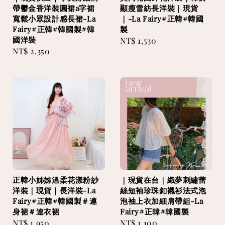
帶鬱金香洋裝圓裙a字裙
顯瘦雪紡長洋裝｜現貨
寬鬆小眾設計感長裙-La
｜-La Fairy#正韓#韓國
Fairy#正韓#韓國製#韓
製
國洋裝
Regular
NT$ 1,530
Regular
NT$ 2,350
price
price
正韓小姊姊溫柔花漾粉紗
｜現貨在台｜織夢刺繡蕾
洋裝｜現貨｜長洋裝-La
絲短袖珍珠釦襯衫法式泡
Fairy#正韓#韓國製＃連
泡袖上衣加細肩帶組-La
身裙＃連衣裙
Fairy#正韓#韓國製
Regular
NT$ 1,950
Regular
NT$ 1,100