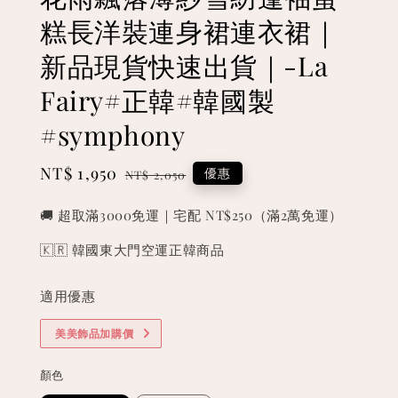
糕長洋裝連身裙連衣裙｜
新品現貨快速出貨｜-La
Fairy#正韓#韓國製
#symphony
Sale
NT$ 1,950
Regular
優惠
NT$ 2,050
price
price
🚚 超取滿3000免運｜宅配 NT$250（滿2萬免運）
🇰🇷 韓國東大門空運正韓商品
適用優惠
美美飾品加購價
顏色