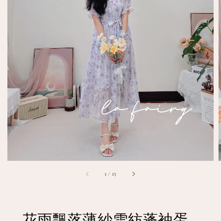
1
/
15
花雨飄落薄紗雪紡蓬袖蛋