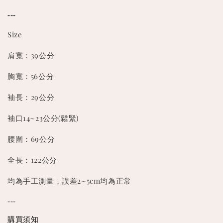
---
Size
肩寬：39公分
胸寬：56公分
袖長：29公分
袖口14~23公分(鬆緊)
腰圍：69公分
全長：122公分
均為手工測量，誤差2~5cm均為正常
---
購買須知