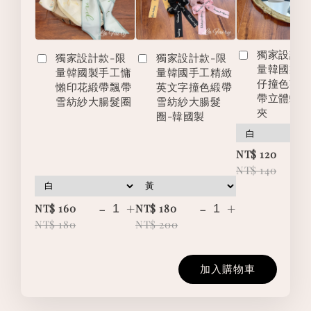
獨家設計款
獨家設計款-限
獨家設計款-限
量韓國製
量韓國製手工慵
量韓國手工精緻
仔撞色英
懶印花緞帶飄帶
英文字撞色緞帶
帶立體蝴
雪紡紗大腸髮圈
雪紡紗大腸髮
夾
圈-韓國製
-
NT$ 120
NT$ 140
-
+
-
+
NT$ 160
NT$ 180
NT$ 180
NT$ 200
加入購物車