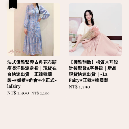
優惠
法式優雅繫帶古典花布顯
【優雅韻緻】棉質木耳設
瘦長洋裝連身裙｜現貨在
計後鬆緊A字長裙｜新品
台快速出貨｜正韓韓國
現貨快速出貨｜-La
製-#婚禮#約會#小正式-
Fairy#正韓#韓國製
lafairy
Regular
NT$ 1,290
Sale
NT$ 1,400
Regular
NT$ 2,200
price
price
price