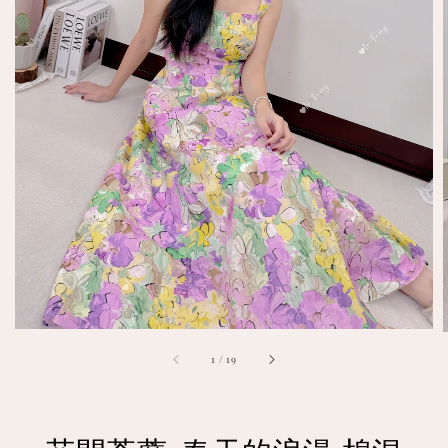
1
/
19