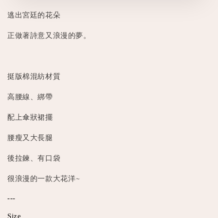
逃出宮廷的花朵
正做著詩意又浪漫的夢。
挺版棉混紡材質
高腰線、綁帶
配上傘狀裙擺
腰瘦又大長腿
後拉鍊、有口袋
很浪漫的一款大花洋~
---
Size