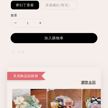
夢幻丁香紫
浪漫嬌紅(售完）
數量
加入購物車
分享
美美飾品加購價
瀏覽全部