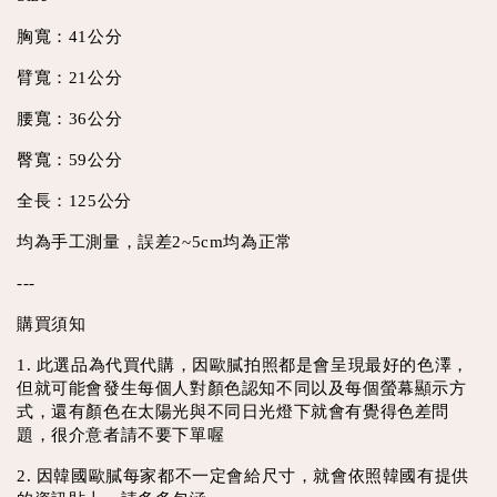
胸寬：41公分
臂寬：21公分
腰寬：36公分
臀寬：59公分
全長：125公分
均為手工測量，誤差2~5cm均為正常
---
購買須知
1. 此選品為代買代購，因歐膩拍照都是會呈現最好的色澤，
但就可能會發生每個人對顏色認知不同以及每個螢幕顯示方
式，還有顏色在太陽光與不同日光燈下就會有覺得色差問
題，很介意者請不要下單喔
2. 因韓國歐膩每家都不一定會給尺寸，就會依照韓國有提供