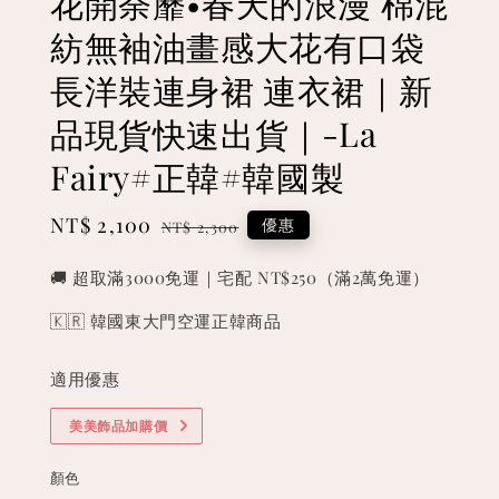
花開荼蘼•春天的浪漫 棉混
紡無袖油畫感大花有口袋
長洋裝連身裙 連衣裙｜新
品現貨快速出貨｜-La
Fairy#正韓#韓國製
Sale
NT$ 2,100
Regular
優惠
NT$ 2,300
price
price
🚚 超取滿3000免運｜宅配 NT$250（滿2萬免運）
🇰🇷 韓國東大門空運正韓商品
適用優惠
美美飾品加購價
顏色