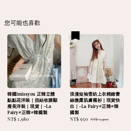
您可能也喜歡
優惠
韓國imissyou 正韓立體
浪漫短袖雪紡上衣精緻蕾
點點花洋裝｜扭結收腰顯
絲微露肌膚襯衫｜現貨快
瘦長洋裝｜現貨｜-La
出｜-La Fairy#正韓#韓
Fairy#正韓#韓國製
國製
Regular
NT$ 1,980
Sale
NT$ 950
Regular
NT$ 1,400
price
price
price