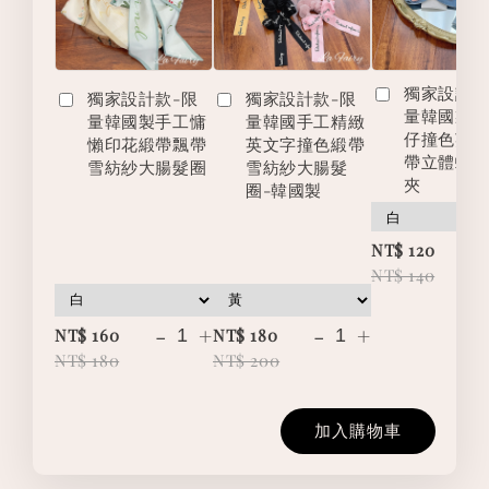
獨家設計款
獨家設計款-限
獨家設計款-限
量韓國製
量韓國製手工慵
量韓國手工精緻
仔撞色英
懶印花緞帶飄帶
英文字撞色緞帶
帶立體蝴
雪紡紗大腸髮圈
雪紡紗大腸髮
夾
圈-韓國製
-
NT$ 120
NT$ 140
-
+
-
+
NT$ 160
NT$ 180
NT$ 180
NT$ 200
加入購物車