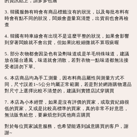
的資訊貼上，請多多包涵
3. 韓國服飾有時會有商品標籤沒有的狀況，以及每批布料有
時會有點不同的狀況，闆娘會盡量寫清楚，出貨前也會再檢
查
4. 韓國有時車線會有出現不是這麼平整的狀況，如果會影響
到穿著闆娘就不會出貨，但如果比較細微就不算瑕疵喔
5. 部分衣物都會因染色有染劑味道或是羊毛特殊味道，建議
放在陽台通風，味道就會消散，若對衣物一點味道都無法接
受者請勿下單。
6. 本店商品均為手工測量，因布料商品屬性與測量方式不
同，尺寸誤差1~5公分均屬正常範圍，若是對於網路購物選品
對尺寸上選擇比較不清楚的，建議到實體店試穿購買
7. 本店為小本經營，如果是沒有評價的買家，或取貨紀錄很
低的買家，又或是比較高標準的買家，真的非常不好意思，
無法販售給您，要麻煩您到其他商店購買
對於每位買家誠意服務，也希望能遇到誠意購買的客戶，謝
謝~