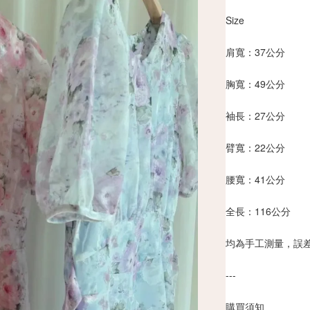
Size
肩寬：37公分
胸寬：49公分
袖長：27公分
臂寬：22公分
腰寬：41公分
全長：116公分
均為手工測量，誤差
---
購買須知