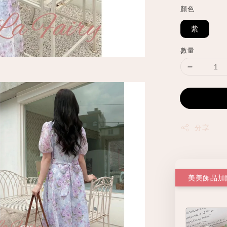
顏色
紫
數量
分享
美美飾品加