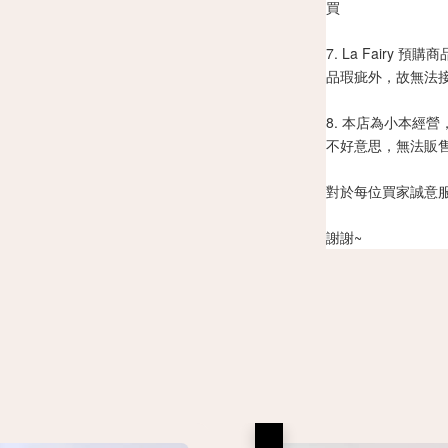
買
7. La Fair
品瑕疵外，故無法
8. 本店為小本經
不好意思，無法販
對於每位買家誠意
謝謝~
優惠