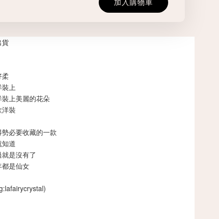
加入購物車
出貨
好柔
洋裝上
洋裝上美麗的花朵
款洋裝
得勢必要收藏的一款
就知道
過就是沒有了
年都是仙女
airycrystal)