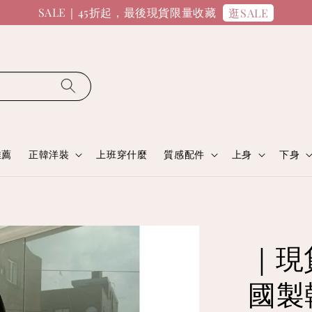
SALE｜45折起，最後現貨限量收藏
逛SALE
推薦
正韓洋裝
上班穿什麼
質感配件
上身
下身
｜現
國製