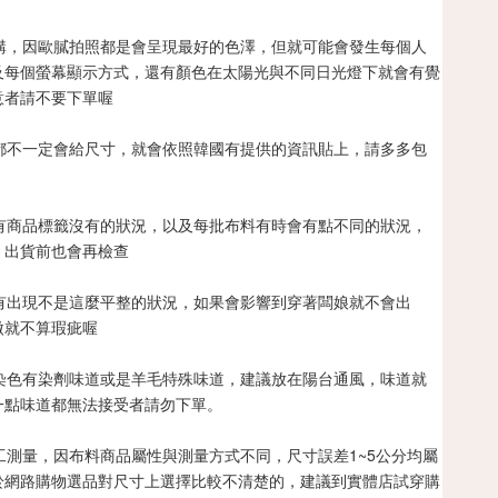
代購，因歐膩拍照都是會呈現最好的色澤，但就可能會發生每個人
及每個螢幕顯示方式，還有顏色在太陽光與不同日光燈下就會有覺
意者請不要下單喔
家都不一定會給尺寸，就會依照韓國有提供的資訊貼上，請多多包
會有商品標籤沒有的狀況，以及每批布料有時會有點不同的狀況，
，出貨前也會再檢查
會有出現不是這麼平整的狀況，如果會影響到穿著闆娘就不會出
微就不算瑕疵喔
因染色有染劑味道或是羊毛特殊味道，建議放在陽台通風，味道就
一點味道都無法接受者請勿下單。
手工測量，因布料商品屬性與測量方式不同，尺寸誤差1~5公分均屬
於網路購物選品對尺寸上選擇比較不清楚的，建議到實體店試穿購