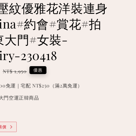
壓紋優雅花洋裝連身
ina#約會#賞花#拍
東大門#女裝-
iry-230418
0
Regular
優惠
NT$ 1,950
price
000免運｜宅配 NT$250（滿2萬免運）
國東大門空運正韓商品
購價