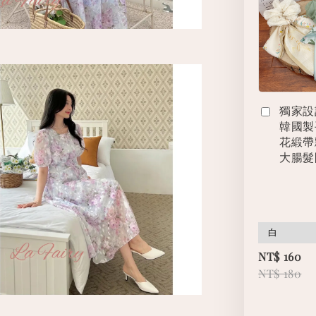
獨家設
韓國製
花緞帶
大腸髮
NT$ 160
NT$ 180