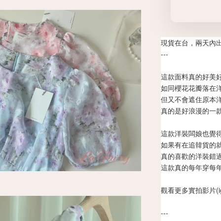
現貨在台，兩天內
---
這款面料真的好美
如同櫻花花瓣落在
但又不會遮住原本
真的是好浪漫的一
這款洋裝闆娘也覺
如果有在追韓貨的
真的喜歡的洋裝錯
這款真的每年穿每
觀看更多實拍影片(ig:laf
---