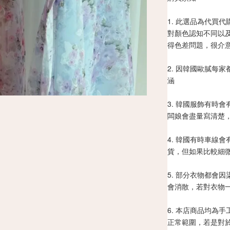
1. 此選品為代買
對顏色認知不同以
得色差問題，很介
2. 因韓國歐膩每
涵
3. 韓國服飾有時
闆娘會盡量寫清楚
4. 韓國有時車線
貨，但如果比較細
5. 部分衣物都會
會消散，若對衣物
6. 本店商品均為
正常範圍，若是對