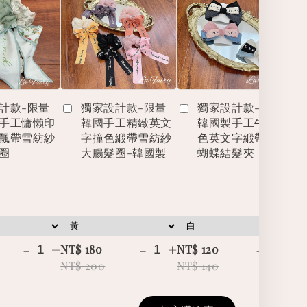
計款-限量
獨家設計款-限量
獨家設計款-限量
手工慵懶印
韓國手工精緻英文
韓國製手工牛仔撞
飄帶雪紡紗
字撞色緞帶雪紡紗
色英文字緞帶立體
圈
大腸髮圈-韓國製
蝴蝶結髮夾
-
+
-
+
-
+
NT$ 180
NT$ 120
NT
NT$ 200
NT$ 140
NT