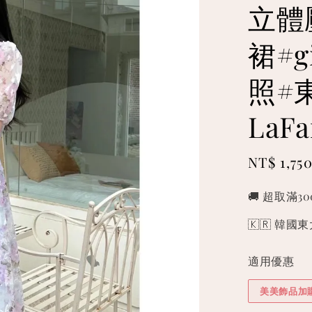
立體
裙#g
照#
LaFa
Sale
NT$ 1,75
price
🚚 超取滿3
🇰🇷 韓
適用優惠
美美飾品加