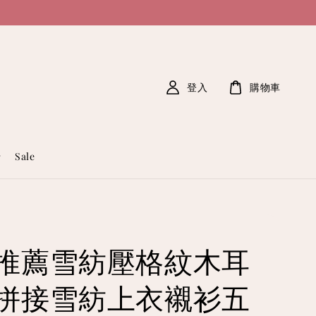
登入
購物車
Sale
推薦雪紡壓格紋木耳
拼接雪紡上衣襯衫五