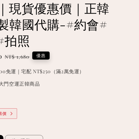
｜現貨優惠價｜正韓
製韓國代購-#約會#
#拍照
0
Regular
優惠
NT$ 1,680
price
000免運｜宅配 NT$250（滿2萬免運）
國東大門空運正韓商品
購價