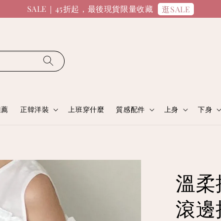
SALE｜45折起，最後現貨限量收藏
逛SALE
推薦
正韓洋裝
上班穿什麼
質感配件
上身
下身
溫柔
滾邊