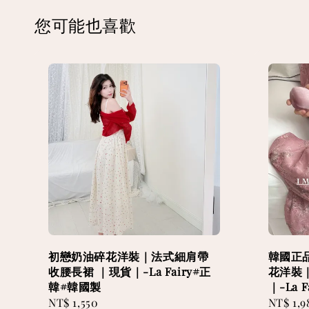
您可能也喜歡
初戀奶油碎花洋裝｜法式細肩帶
韓國正品
收腰長裙 ｜現貨｜-La Fairy#正
花洋裝
韓#韓國製
｜-La 
Regular
NT$ 1,550
Regular
NT$ 1,9