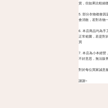
貨，但如果比較細
5. 部分衣物都會
會消散，若對衣物
6. 本店商品均為
正常範圍，若是對
買
7. 本店為小本經
不好意思，無法販
對於每位買家誠意
謝謝~