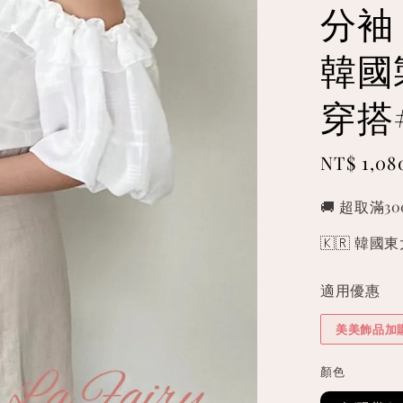
分袖
韓國
穿搭
Sale
NT$ 1,08
price
🚚 超取滿3
🇰🇷 韓
適用優惠
美美飾品加
顏色