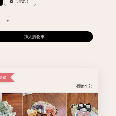
粉（現貨1）
加入購物車
購價
瀏覽全部