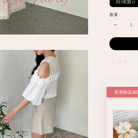
白(現貨1)
數量
分享
美美飾品加