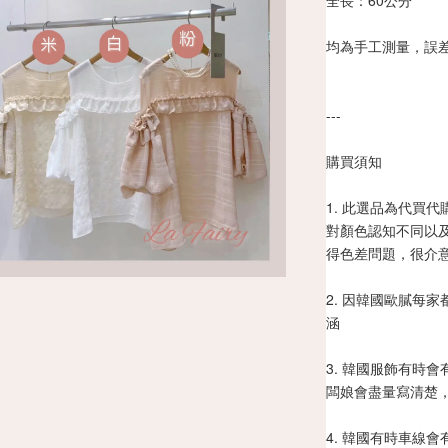
全長：60公分
均為手工測量，誤差
---
購買須知
1. 此選品為代買
對顏色認知不同以
得色差問題，很介
2. 因韓國歐膩每
涵
3. 韓國服飾有時
闆娘會盡量寫清楚
4. 韓國有時車線