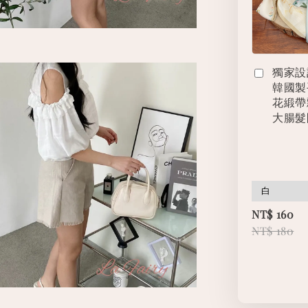
獨家設
韓國製
花緞帶
大腸髮
NT$ 160
NT$ 180