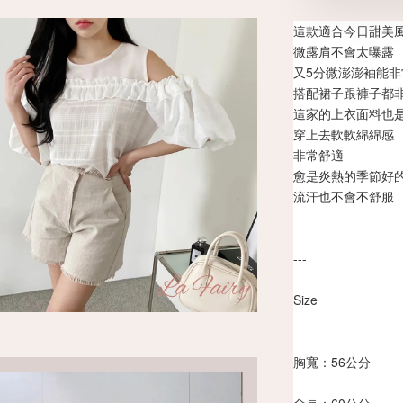
這款適合今日甜美
微露肩不會太曝露
又5分微澎澎袖能
搭配裙子跟褲子都
這家的上衣面料也
穿上去軟軟綿綿感
非常舒適
愈是炎熱的季節好
流汗也不會不舒服
---
Size
胸寬：56公分