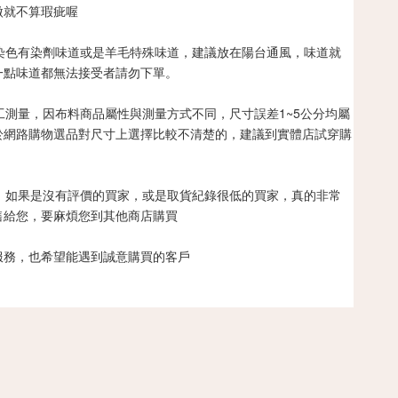
微就不算瑕疵喔
因染色有染劑味道或是羊毛特殊味道，建議放在陽台通風，味道就
一點味道都無法接受者請勿下單。
手工測量，因布料商品屬性與測量方式不同，尺寸誤差1~5公分均屬
於網路購物選品對尺寸上選擇比較不清楚的，建議到實體店試穿購
營，如果是沒有評價的買家，或是取貨紀錄很低的買家，真的非常
售給您，要麻煩您到其他商店購買
服務，也希望能遇到誠意購買的客戶