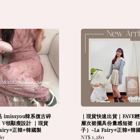
 imissyou韓系復古碎
｜現貨快速出貨｜FAVE
｜V領顯瘦設計 ｜現貨
層次裙擺具份量感短裙（
Fairy#正韓#韓國製
子）-La Fairy#正韓#韓
80
Regular
NT$ 1,280