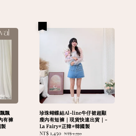
優惠
輕飄飄
珍珠蝴蝶結Al-line牛仔裙超顯
內有褲
瘦內有短褲｜現貨快速出貨｜-
國製
La Fairy#正韓#韓國製
Sale
NT$ 1,450
Regular
NT$ 1,550