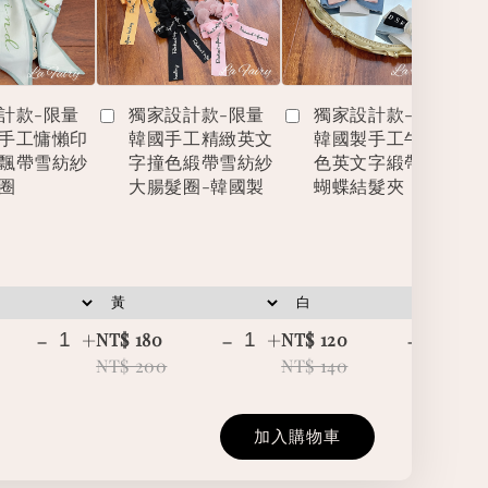
計款-限量
獨家設計款-限量
獨家設計款-限量
手工慵懶印
韓國手工精緻英文
韓國製手工牛仔撞
飄帶雪紡紗
字撞色緞帶雪紡紗
色英文字緞帶立體
圈
大腸髮圈-韓國製
蝴蝶結髮夾
-
+
-
+
-
+
NT$ 180
NT$ 120
NT
NT$ 200
NT$ 140
NT
加入購物車