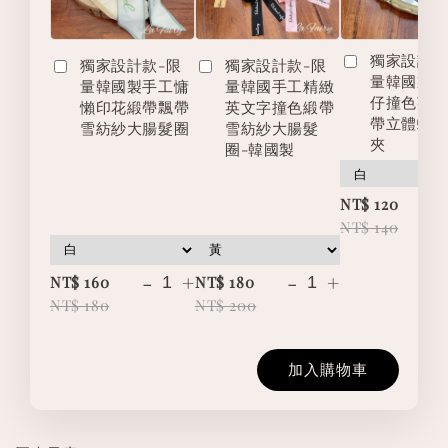
獨家設計款
獨家設計款-限
獨家設計款-限
量韓國製
量韓國製手工慵
量韓國手工精緻
仔撞色英
懶印花緞帶飄帶
英文字撞色緞帶
帶立體蝴
雪紡紗大腸髮圈
雪紡紗大腸髮
夾
圈-韓國製
-
NT$ 120
NT$ 140
-
+
-
+
NT$ 160
NT$ 180
NT$ 180
NT$ 200
加入購物車