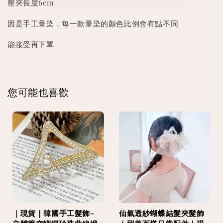
壓夾長度6cm
因是手工暈染，每一款暈染的顏色比例會有點不同
能接受再下單
您可能也喜歡
｜現貨｜韓國手工髮飾-
仙氣透紗蝴蝶結髮夾髮飾