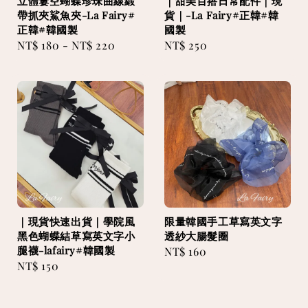
立體簍空蝴蝶珍珠曲線緞
｜甜美百搭日常配件｜現
帶抓夾鯊魚夾-La Fairy#
貨｜-La Fairy#正韓#韓
正韓#韓國製
國製
Regular
NT$ 180
-
NT$ 220
Regular
NT$ 250
price
price
｜現貨快速出貨｜學院風
限量韓國手工草寫英文字
黑色蝴蝶結草寫英文字小
透紗大腸髮圈
腿襪-lafairy#韓國製
Regular
NT$ 160
Regular
NT$ 150
price
price