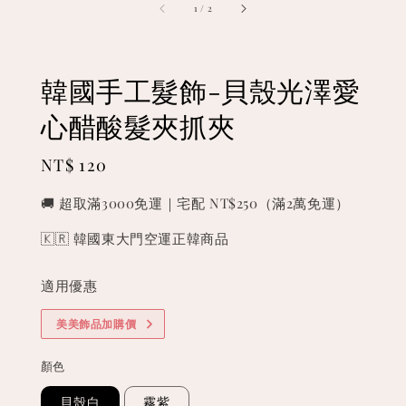
1
/
2
韓國手工髮飾-貝殼光澤愛
心醋酸髮夾抓夾
Regular
NT$ 120
price
🚚 超取滿3000免運｜宅配 NT$250（滿2萬免運）
🇰🇷 韓國東大門空運正韓商品
適用優惠
美美飾品加購價
顏色
貝殼白
霧紫