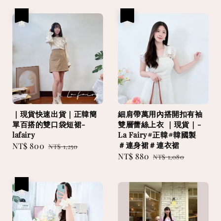
優惠
優惠
｜現貨快速出貨｜正韓簡
細肩帶萬用內搭開扣有袖
單百搭的雙口袋短裙-
雙層蕾絲上衣 ｜現貨｜-
lafairy
La Fairy#正韓#韓國製
＃連身裙＃連衣裙
Sale
NT$ 800
Regular
NT$ 1,250
Sale
NT$ 880
Regular
price
price
NT$ 1,080
price
price
優惠