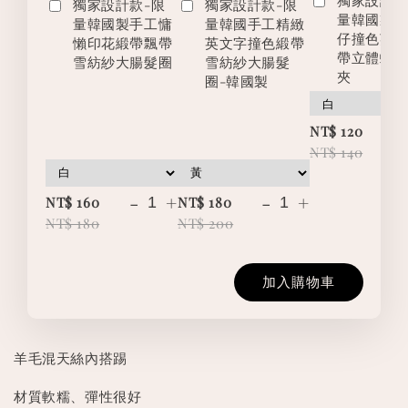
獨家設計款-限
獨家設計款-限
量韓國製
量韓國製手工慵
量韓國手工精緻
仔撞色英
懶印花緞帶飄帶
英文字撞色緞帶
帶立體蝴
雪紡紗大腸髮圈
雪紡紗大腸髮
夾
圈-韓國製
-
NT$ 120
NT$ 140
-
+
-
+
NT$ 160
NT$ 180
NT$ 180
NT$ 200
加入購物車
羊毛混天絲內搭踢
材質軟糯、彈性很好