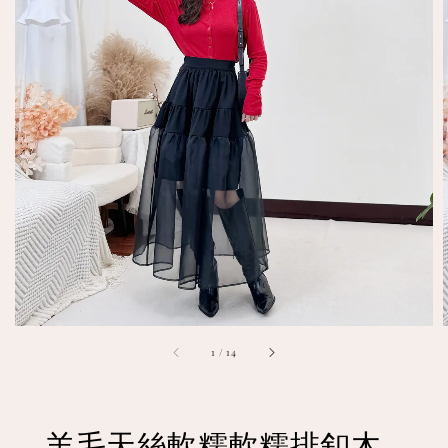
1
/
14
羊毛天絲軟糯軟糯排釦木