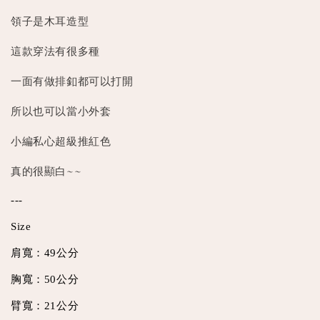
領子是木耳造型
這款穿法有很多種
一面有做排釦都可以打開
所以也可以當小外套
小編私心超級推紅色
真的很顯白~~
---
Size
肩寬：49公分
胸寬：50公分
臂寬：21公分