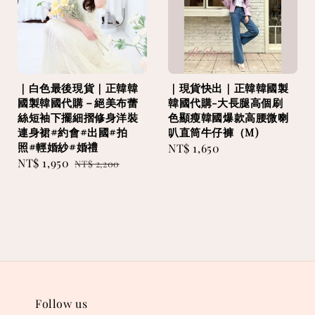
｜白色最後現貨｜正韓韓
｜現貨快出｜正韓韓國製
國製韓國代購－絕美布蕾
韓國代購-大長腿高個刷
絲短袖下擺細摺修身洋裝
色顯瘦韓國爆款高腰微喇
連身裙#約會#出國#拍
叭直筒牛仔褲（M)
照#輕婚紗#婚禮
Regular
NT$ 1,650
Sale
NT$ 1,950
Regular
NT$ 2,200
price
price
price
Follow us