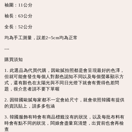
袖圍：11公分
袖長：63公分
全長：52公分
均為手工測量，誤差2~5cm均為正常
---
購買須知
1. 此選品為代買代購，因歐膩拍照都是會呈現最好的色澤，
但就可能會發生每個人對顏色認知不同以及每個螢幕顯示方
式，還有顏色在太陽光與不同日光燈下就會有覺得色差問
題，很介意者請不要下單喔
2. 因韓國歐膩每家都不一定會給尺寸，就會依照韓國有提供
的資訊貼上，請多多包涵
3. 韓國服飾有時會有商品標籤沒有的狀況，以及每批布料有
時會有點不同的狀況，闆娘會盡量寫清楚，出貨前也會再檢
查