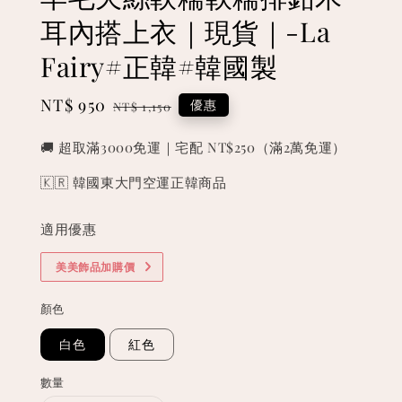
耳內搭上衣｜現貨｜-La
Fairy#正韓#韓國製
Sale
NT$ 950
Regular
優惠
NT$ 1,150
price
price
🚚 超取滿3000免運｜宅配 NT$250（滿2萬免運）
🇰🇷 韓國東大門空運正韓商品
適用優惠
美美飾品加購價
顏色
白色
紅色
數量