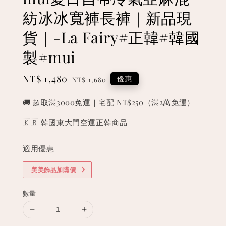
紡冰冰寬褲長褲｜新品現
貨｜-La Fairy#正韓#韓國
製#mui
Sale
NT$ 1,480
Regular
優惠
NT$ 1,680
price
price
🚚 超取滿3000免運｜宅配 NT$250（滿2萬免運）
🇰🇷 韓國東大門空運正韓商品
適用優惠
美美飾品加購價
數量