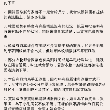
勿下單
2. 因韓國歐膩每家都不一定會給尺寸，就會依照韓國有提供
的資訊貼上，請多多包涵
3. 韓國服飾有時會有商品標籤沒有的狀況，以及每批布料有
時會有點不同的狀況，闆娘會盡量寫清楚，出貨前也會再檢
查
4. 韓國有時車線會有出現不是這麼平整的狀況，如果會影響
到穿著闆娘就不會出貨，但如果比較細微就不算瑕疵喔
5. 部分衣物都會因染色有染劑味道或是羊毛特殊味道，建議
放在陽台通風，味道就會消散，若對衣物一點味道都無法接
受者請勿下單。
6. 本店商品均為手工測量，因布料商品屬性與測量方式不
同，尺寸誤差1~5公分均屬正常範圍，若是對於網路購物選品
對尺寸上選擇比較不清楚的，建議到實體店試穿購買
7. 買韓國衣服買得就是韓國服飾文化，如果為了買質量，買
吊牌，為了小毛病就不依不饒，這樣的買家請轉向到百貨公
司或實體店鋪購買，會更加符合需求