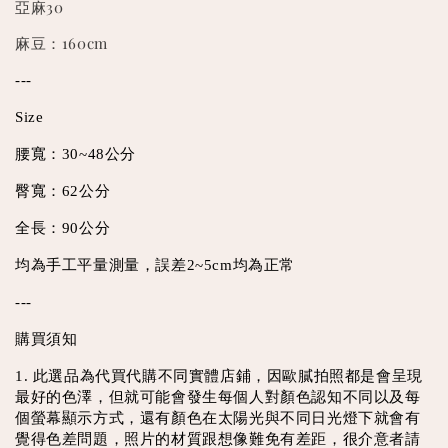
亞麻30
麻豆：160cm
---
Size
腰寬：30~48公分
臀寬：62公分
全長：90公分
均為手工平量測量，誤差2~5cm均為正常
---
購買須知
1. 此選品為代買代購不同實體店鋪，因歐膩拍照都是會呈現
最好的色澤，但就可能會發生每個人對顏色認知不同以及每
個螢幕顯示方式，還有顏色在太陽光與不同日光燈下就會有
覺得色差問題，照片的材質跟想像難免有差距，很介意者請