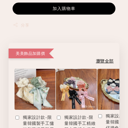
加入購物車
分享
美美飾品加購價
瀏覽全部
獨家設計款
獨家設計款-限
獨家設計款-限
量韓國製
量韓國製手工慵
量韓國手工精緻
仔撞色英