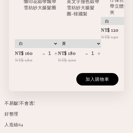
懶印花緞帶飄帶
英文字撞色緞帶
帶立體蝴
雪紡紗大腸髮圈
雪紡紗大腸髮
夾
圈-韓國製
-
NT$ 120
NT$ 140
-
+
-
+
NT$ 160
NT$ 180
NT$ 180
NT$ 200
加入購物車
不易皺!不會透!
好整理
人造絲64