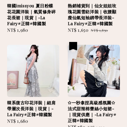
韓國imissyou 夏日粉蝶
熱銷補貨到｜仙女姐姐玫
花花園洋裝｜氣質修身碎
瑰花園雪紡洋裝｜收腰顯
花長裙｜現貨｜-La
瘦仙氣短袖綁帶長洋裝-
Fairy#正韓#韓國製
La Fairy#正韓#韓國製
Regular
NT$ 1,980
Sale
NT$ 1,650
Regular
NT$ 1,850
price
price
price
優惠
韓系復古印花洋裝｜細肩
✩一秒拿捏高級感氛圍✩
帶層次長洋裝｜現貨｜-
法式甜辣棉蕾絲小短裙-
La Fairy#正韓#韓國製
｜現貨供應｜-La Fairy#
正韓#韓國製
Regular
NT$ 1,680
Sale
NT$ 780
Regular