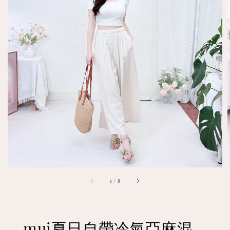
1
/
8
mui夏日自帶冷氣亞麻混