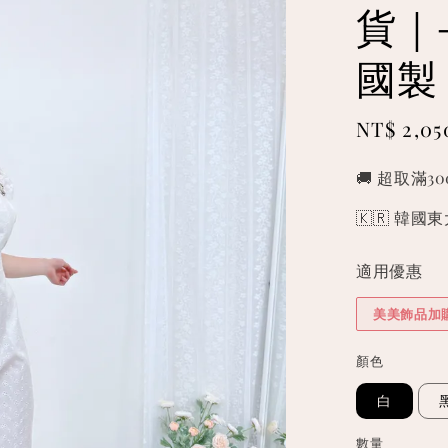
貨｜-
國製
Sale
NT$ 2,05
price
🚚 超取滿3
🇰🇷 韓
適用優惠
美美飾品加
顏色
白
數量