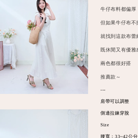
牛仔布料都偏厚
但如果牛仔布不
就找到這款布蕾
既休閒又有優雅
兩色都很好搭
推薦款～
---
肩帶可以調整
側邊拉鍊穿脫
Size
腰寬：33~42公分