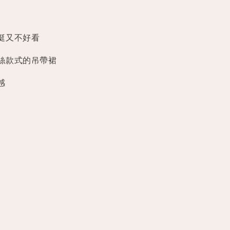
挺又不好看
絲款式的吊帶裙
感