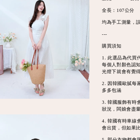
全長：107公分
均為手工測量，誤
---
購買須知
1. 此選品為代
每個人對顏色認
光燈下就會有覺
2. 因韓國歐膩
多多包涵
3. 韓國服飾有
狀況，闆娘會盡
4. 韓國有時車
會出貨，但如果
5. 部分衣物都