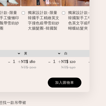
計款-限量
獨家設計款-限量
獨家設計款-限量
手工慵懶印
韓國手工精緻英文
韓國製手工牛仔撞
飄帶雪紡紗
字撞色緞帶雪紡紗
色英文字緞帶立體
圈
大腸髮圈-韓國製
蝴蝶結髮夾
-
+
-
+
-
+
NT$ 180
NT$ 120
NT
NT$ 200
NT$ 140
NT
加入購物車
想找一款吊帶裙