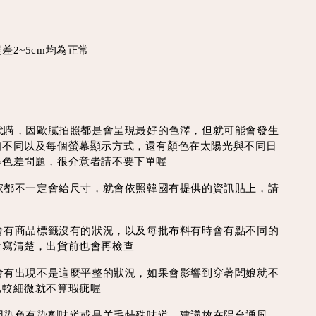
差2~5cm均為正常
買代購，因歐膩拍照都是會呈現最好的色澤，但就可能會發生
知不同以及每個螢幕顯示方式，還有顏色在太陽光與不同日
得色差問題，很介意者請不要下單喔
每家都不一定會給尺寸，就會依照韓國有提供的資訊貼上，請
時會有商品標籤沒有的狀況，以及每批布料有時會有點不同的
量寫清楚，出貨前也會再檢查
線會有出現不是這麼平整的狀況，如果會影響到穿著闆娘就不
比較細微就不算瑕疵喔
會因染色有染劑味道或是羊毛特殊味道，建議放在陽台通風，