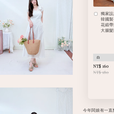
獨家設
韓國製
花緞帶
大腸髮
NT$ 160
NT$ 180
今年闆娘有一直