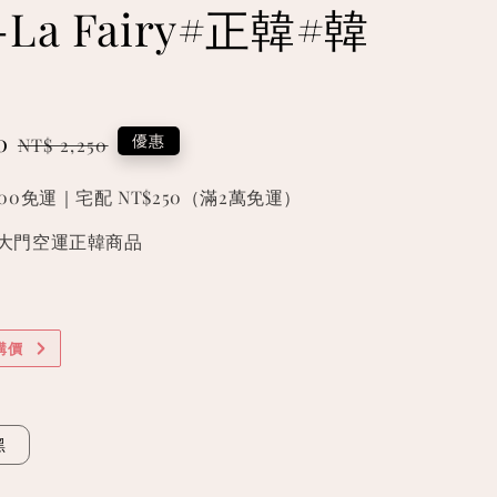
La Fairy#正韓#韓
0
Regular
優惠
NT$ 2,250
price
000免運｜宅配 NT$250（滿2萬免運）
國東大門空運正韓商品
購價
黑