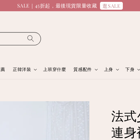
SALE｜45折起，最後現貨限量收藏
逛SALE
推薦
正韓洋裝
上班穿什麼
質感配件
上身
下身
法式
連身