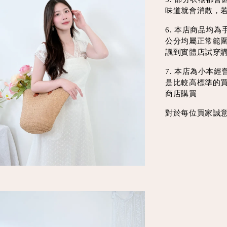
味道就會消散，
6. 本店商品均
公分均屬正常範
議到實體店試穿
7. 本店為小本
是比較高標準的
商店購買
對於每位買家誠